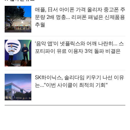
애플, 日서 아이폰 가격 올리자 중고폰 주
문량 2배 껑충… 리퍼폰 패널은 신제품용
추월
'음악 앱'이 넷플릭스와 어깨 나란히… 스
포티파이 유료 이용자 3억 돌파 비결은
SK하이닉스, 솔리다임 키우기 나선 이유
는…"이번 사이클이 최적의 기회"