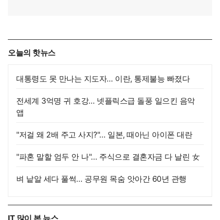
오늘의 핫뉴스
대통령도 못 만나는 지도자… 이란, 통제불능 빠졌다
전세계 3억명 귀 호강… 넷플릭스급 돌풍 일으킨 음악
앱
"저걸 왜 2배 주고 사지?"… 일본, 때아닌 아이폰 대란
"파혼 말할 엄두 안 나"… 주식으로 결혼자금 다 날린 女
벼 낱알 세다 풀썩… 공무원 목숨 앗아간 60년 관행
IT 많이 본 뉴스