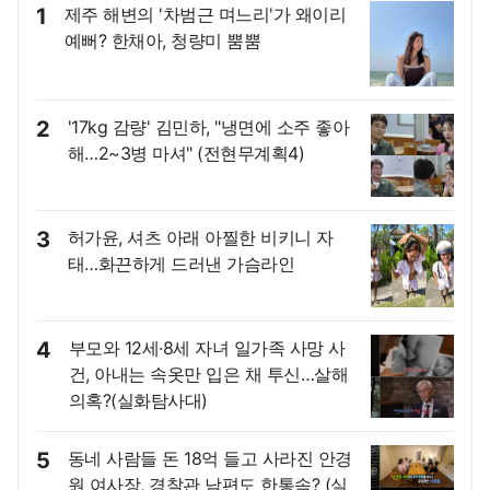
1
제주 해변의 '차범근 며느리'가 왜이리
예뻐? 한채아, 청량미 뿜뿜
2
'17kg 감량' 김민하, "냉면에 소주 좋아
해…2~3병 마셔" (전현무계획4)
3
허가윤, 셔츠 아래 아찔한 비키니 자
태…화끈하게 드러낸 가슴라인
4
부모와 12세·8세 자녀 일가족 사망 사
건, 아내는 속옷만 입은 채 투신…살해
의혹?(실화탐사대)
5
동네 사람들 돈 18억 들고 사라진 안경
원 여사장, 경찰관 남편도 한통속? (실