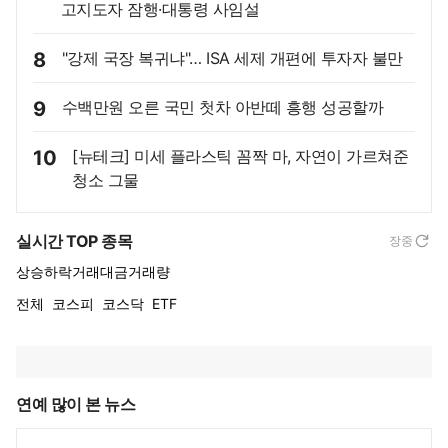
고지도자 잠행·대통령 사임설
8
"강제 국장 복귀냐"… ISA 세제 개편에 투자자 불만
9
수백만원 오른 국민 첫차 아반떼 흥행 성공할까
10
[뉴테크] 미세 플라스틱 꼼짝 마, 자연이 가르쳐준
청소 그물
실시간 TOP 종목
장중
상승
하락
거래대금
거래량
전체
코스피
코스닥
ETF
연예 많이 본 뉴스