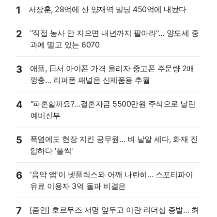
1
서장훈, 28억에 산 양재역 빌딩 450억에 내놨다
2
"직접 농사 안 지으면 내년까지 팔아라"… 양도세 중
과에 떨고 있는 6070
3
애플, 日서 아이폰 가격 올리자 중고폰 주문량 2배
껑충… 리퍼폰 패널은 신제품용 추월
4
"파혼할까요?…결혼자금 5500만원 주식으로 날린
예비신부
5
폭염에도 현장 지킨 공무원… 벼 낱알 세다, 화재 진
압하다 '풀썩'
6
'음악 앱'이 넷플릭스와 어깨 나란히… 스포티파이
유료 이용자 3억 돌파 비결은
7
[줌인] 호르무즈 서명 앞두고 이란 리더십 증발… 최