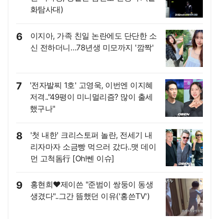
화탐사대)
6
이지아, 가족 친일 논란에도 단단한 소
신 전하더니…78년생 미모까지 '깜짝'
7
'전자발찌 1호' 고영욱, 이번엔 이지혜
저격.."49평이 미니멀리즘? 많이 출세
했구나"
8
'첫 내한' 크리스토퍼 놀란, 전세기 내
리자마자 소금빵 먹으러 갔다..맷 데이
먼 고척돔行 [Oh!쎈 이슈]
9
홍현희♥제이쓴 "준범이 쌍둥이 동생
생겼다"..그간 뜸했던 이유('홍쓴TV')