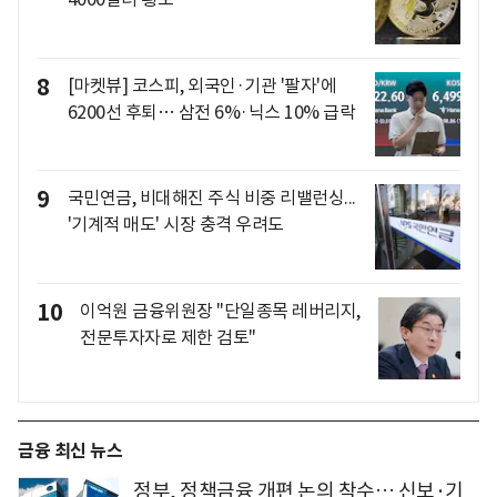
8
[마켓뷰] 코스피, 외국인·기관 '팔자'에
6200선 후퇴… 삼전 6%·닉스 10% 급락
9
국민연금, 비대해진 주식 비중 리밸런싱...
'기계적 매도' 시장 충격 우려도
10
이억원 금융위원장 "단일종목 레버리지,
전문투자자로 제한 검토"
금융 최신 뉴스
정부, 정책금융 개편 논의 착수… 신보·기