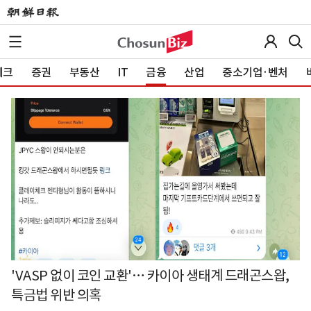
테크
증권
부동산
IT
금융
산업
중소기업·벤처
'VASP 없이 코인 교환'… 카이아 생태계 드래곤스왑,
특금법 위반 의혹