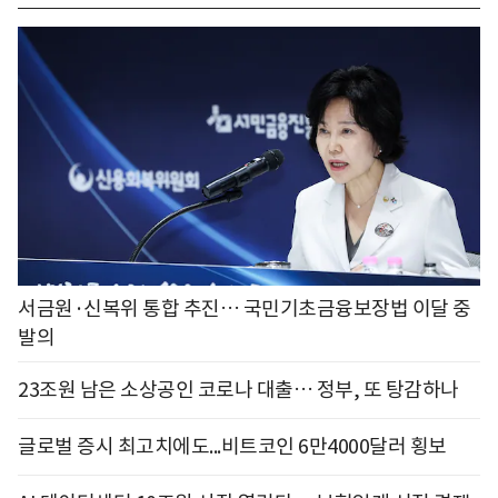
서금원·신복위 통합 추진… 국민기초금융보장법 이달 중
발의
23조원 남은 소상공인 코로나 대출… 정부, 또 탕감하나
글로벌 증시 최고치에도...비트코인 6만4000달러 횡보