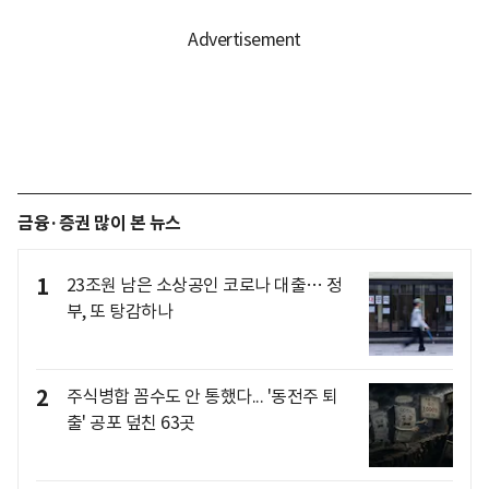
금융·증권 많이 본 뉴스
1
23조원 남은 소상공인 코로나 대출… 정
부, 또 탕감하나
2
주식병합 꼼수도 안 통했다... '동전주 퇴
출' 공포 덮친 63곳