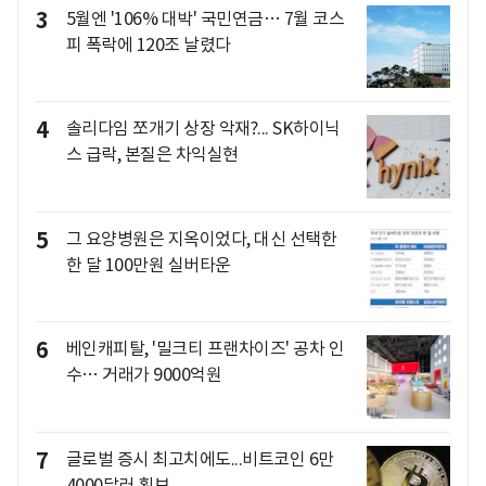
3
5월엔 '106% 대박' 국민연금… 7월 코스
피 폭락에 120조 날렸다
4
솔리다임 쪼개기 상장 악재?... SK하이닉
스 급락, 본질은 차익실현
5
그 요양병원은 지옥이었다, 대신 선택한
한 달 100만원 실버타운
6
베인캐피탈, '밀크티 프랜차이즈' 공차 인
수… 거래가 9000억원
7
글로벌 증시 최고치에도...비트코인 6만
4000달러 횡보