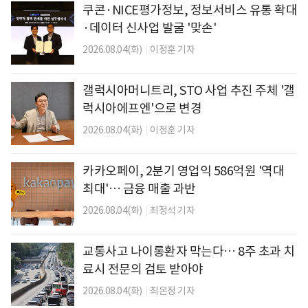
쿠콘·NICE평가정보, 정보서비스 유통 확대
·데이터 신사업 발굴 '맞손'
2026.08.04(화)
|
이정훈 기자
갤럭시아머니트리, STO 사업 추진 주체 '갤
럭시아에프엔'으로 변경
2026.08.04(화)
|
이정훈 기자
카카오페이, 2분기 영업익 586억원 '역대
최대'… 금융 매출 과반
2026.08.04(화)
|
최정석 기자
교통사고 나이롱환자 막는다… 8주 초과 치
료시 전문의 검토 받아야
2026.08.04(화)
|
최온정 기자