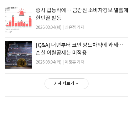
증시 급등락에… 금감원 소비자경보 열흘에
한번꼴 발동
2026.08.04(화)
|
최온정 기자
[Q&A] 내년부터 코인 양도차익에 과세…
손실 이월공제는 미적용
2026.08.04(화)
|
이정훈 기자
기사 더보기