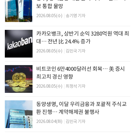
보 통합 물망
2026.08.05(수)
|
송기영 기자
카카오뱅크, 상반기 순익 3280억원 역대 최
대… 전년 比 24.4% 증가
2026.08.05(수)
|
김민국 기자
비트코인 6만4000달러선 회복… 美 증시
최고치 경신 영향
2026.08.05(수)
|
최정석 기자
동양생명, 이달 우리금융과 포괄적 주식교
환 진행… 계약해제권 불행사
2026.08.04(화)
|
김민국 기자