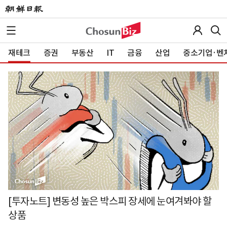
재테크
증권
부동산
IT
금융
산업
중소기업·벤
[투자노트] 변동성 높은 박스피 장세에 눈여겨봐야 할
상품