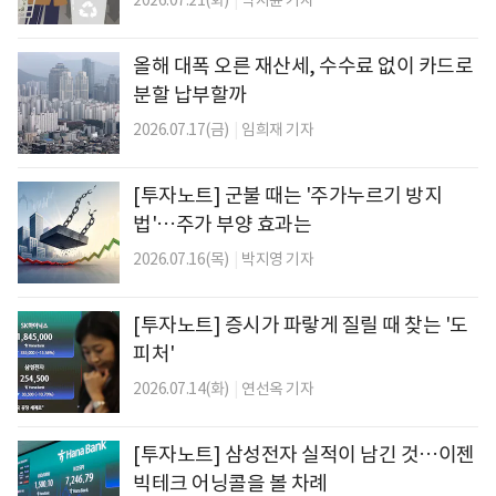
2026.07.21(화)
|
박지윤 기자
올해 대폭 오른 재산세, 수수료 없이 카드로
분할 납부할까
2026.07.17(금)
|
임희재 기자
[투자노트] 군불 때는 '주가누르기 방지
법'…주가 부양 효과는
2026.07.16(목)
|
박지영 기자
[투자노트] 증시가 파랗게 질릴 때 찾는 '도
피처'
2026.07.14(화)
|
연선옥 기자
[투자노트] 삼성전자 실적이 남긴 것…이젠
빅테크 어닝콜을 볼 차례