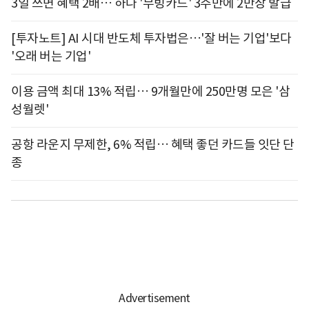
3일 쓰면 혜택 2배… 하나 '무빙카드' 3주만에 2만장 발급
[투자노트] AI 시대 반도체 투자법은…'잘 버는 기업'보다
'오래 버는 기업'
이용 금액 최대 13% 적립… 9개월만에 250만명 모은 '삼
성월렛'
공항 라운지 무제한, 6% 적립… 혜택 좋던 카드들 잇단 단
종