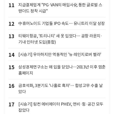
11
지급결제업계 "PG·VAN의 매입사化 통한 글로벌 스
탠더드 정착 시급"
12
中휴머노이드 기업들 IPO 속도… 유니트리 이달 상장
13
티웨이항공, '트리니티' 새 옷 입었다… 공항 라운지·
기내 인터넷 도입(종합)
14
[시승기] 우아하지만 역동적인 '뉴 레인지로버 벨라'
15
삼성경제연구소는 왜 입을 닫았나…2013년 이후 멈춘
홈페이지
16
금호석화, 3분기도 '나홀로 흑자'… 합성고무 수출 날
았다
17
[시승기] 링컨 에비에이터 PHEV, 연비·힘·공간 모두
잡았다