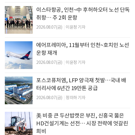
이스타항공, 인천~中 후허하오터 노선 단독
취항… 주 2회 운항
2026.08.07(금)
|
이윤정 기자
에어프레미아, 11월부터 인천~호치민 노선
운항 재개
2026.08.07(금)
|
이윤정 기자
포스코퓨처엠, LFP 양극재 첫발…국내 배
터리사에 6년간 19만톤 공급
2026.08.07(금)
|
정미하 기자
美 비중 큰 두산밥캣은 부진, 신흥국 뚫은
HD건설기계는 선전… 시장 전략에 엇갈린
희비