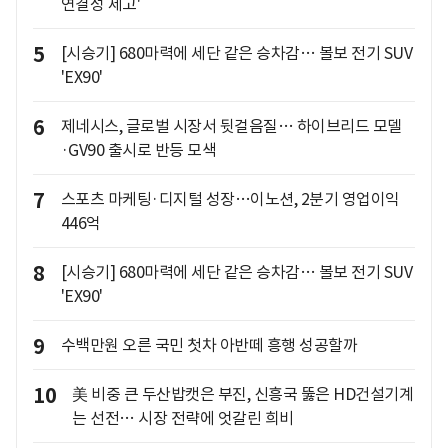
연결성 제고'
5
[시승기] 680마력에 세단 같은 승차감… 볼보 전기 SUV
'EX90'
6
제네시스, 글로벌 시장서 뒷걸음질… 하이브리드 모델
·GV90 출시로 반등 모색
7
스포츠 마케팅·디지털 성장…이노션, 2분기 영업이익
446억
8
[시승기] 680마력에 세단 같은 승차감… 볼보 전기 SUV
'EX90'
9
수백만원 오른 국민 첫차 아반떼 흥행 성공할까
10
美 비중 큰 두산밥캣은 부진, 신흥국 뚫은 HD건설기계
는 선전… 시장 전략에 엇갈린 희비