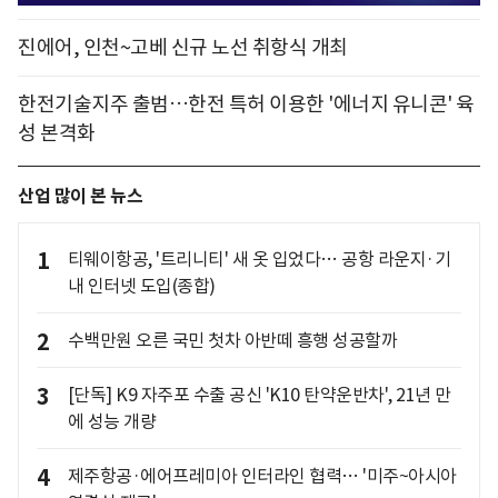
진에어, 인천~고베 신규 노선 취항식 개최
한전기술지주 출범…한전 특허 이용한 '에너지 유니콘' 육
성 본격화
산업 많이 본 뉴스
1
티웨이항공, '트리니티' 새 옷 입었다… 공항 라운지·기
내 인터넷 도입(종합)
2
수백만원 오른 국민 첫차 아반떼 흥행 성공할까
3
[단독] K9 자주포 수출 공신 'K10 탄약운반차', 21년 만
에 성능 개량
4
제주항공·에어프레미아 인터라인 협력… '미주~아시아