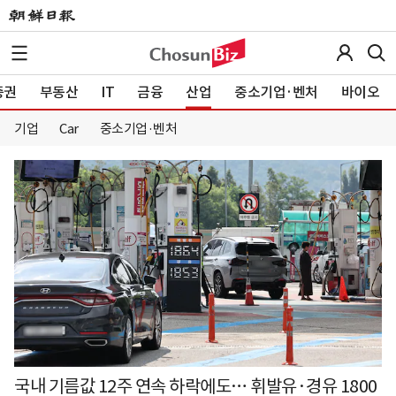
증권
부동산
IT
금융
산업
중소기업·벤처
바이오
기업
Car
중소기업·벤처
국내 기름값 12주 연속 하락에도… 휘발유·경유 1800