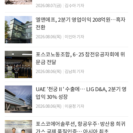
2026.08.07(금)
|
김수아 기자
엘앤에프, 2분기 영업이익 208억원…흑자
전환
2026.08.06(목)
|
이인아 기자
포스코노동조합, 6·25 참전유공자회에 위
문금 전달
2026.08.06(목)
|
김남희 기자
UAE '천궁Ⅱ' 수출에… LIG D&A, 2분기 영
업익 30% 성장
2026.08.06(목)
|
이윤정 기자
포스코에어솔루션, 항공우주·방산용 희귀
가스 국제 품질인증… 아시아 최초