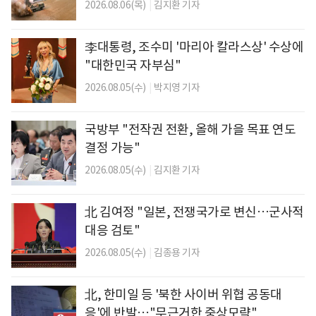
2026.08.06(목)
|
김지환 기자
李대통령, 조수미 '마리아 칼라스상' 수상에
"대한민국 자부심"
2026.08.05(수)
|
박지영 기자
국방부 "전작권 전환, 올해 가을 목표 연도
결정 가능"
2026.08.05(수)
|
김지환 기자
北 김여정 "일본, 전쟁국가로 변신…군사적
대응 검토"
2026.08.05(수)
|
김종용 기자
北, 한미일 등 '북한 사이버 위협 공동대
응'에 반발…"무근거한 중상모략"