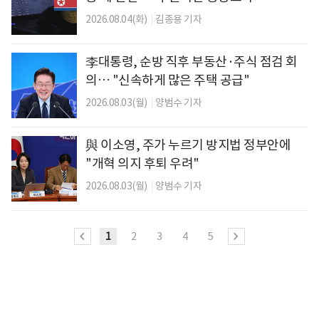
2026.08.04(화)
|
김종용 기자
李대통령, 순방 직후 부동산·주식 점검 회
의… "신속하게 많은 주택 공급"
2026.08.03(월)
|
양범수 기자
與 이소영, 주가 누르기 방지법 정부안에
"개혁 의지 후퇴 우려"
2026.08.03(월)
|
양범수 기자
1
2
3
4
5