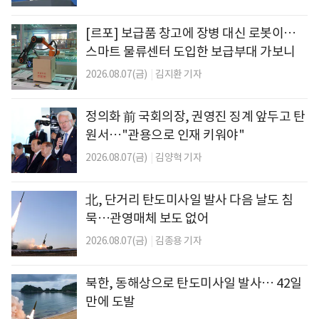
[르포] 보급품 창고에 장병 대신 로봇이…
스마트 물류센터 도입한 보급부대 가보니
2026.08.07(금)
|
김지환 기자
정의화 前 국회의장, 권영진 징계 앞두고 탄
원서…"관용으로 인재 키워야"
2026.08.07(금)
|
김양혁 기자
北, 단거리 탄도미사일 발사 다음 날도 침
묵…관영매체 보도 없어
2026.08.07(금)
|
김종용 기자
북한, 동해상으로 탄도미사일 발사… 42일
만에 도발