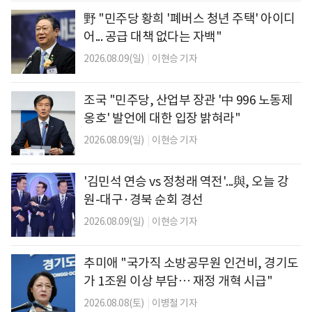
野 "민주당 황희 '폐버스 청년 주택' 아이디
어... 공급 대책 없다는 자백"
2026.08.09(일)
|
이현승 기자
조국 "민주당, 산업부 장관 '中 996 노동제
옹호' 발언에 대한 입장 밝혀라"
2026.08.09(일)
|
이현승 기자
'김민석 연승 vs 정청래 역전'...與, 오늘 강
원-대구·경북 순회 경선
2026.08.09(일)
|
이현승 기자
추미애 "국가직 소방공무원 인건비, 경기도
가 1조원 이상 부담… 재정 개혁 시급"
2026.08.08(토)
|
이병철 기자