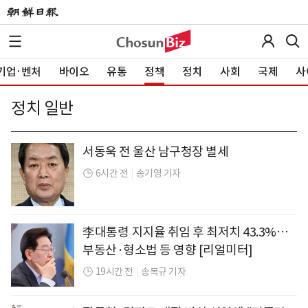
기업·벤처
바이오
유통
정책
정치
사회
국제
사
정치 일반
서동욱 전 울산 남구청장 별세
6시간 전
|
송기영 기자
李대통령 지지율 취임 후 최저치 43.3%…
부동산·형소법 등 영향 [리얼미터]
19시간 전
|
송복규 기자