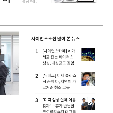
을 상온에...
사이언스조선 많이 본 뉴스
1
[사이언스카페] AI가
세균 잡는 바이러스
생성, 내성균도 감염
2
[뉴테크] 미세 플라스
틱 꼼짝 마, 자연이 가
르쳐준 청소 그물
3
"미국 임상 실패 이유
찾자"…휴가 반납한
코오롱티슈진 대표들