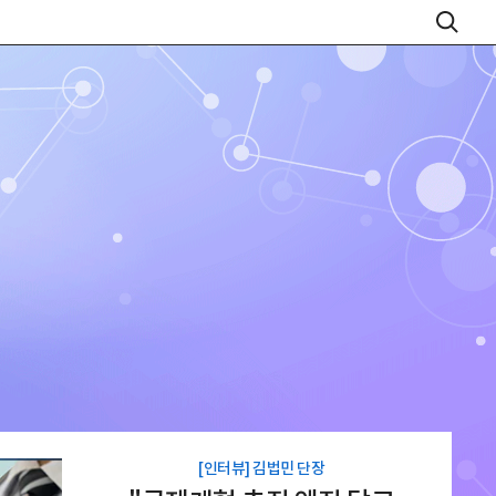
[인터뷰] 김법민 단장