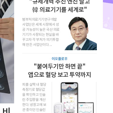
"규제개혁 추진 엔진 달고
韓 의료기기를 세계로"
범부처의료기기연구개발
사업단은 세계 시장에서 성
공 가능성이 높은 국산 의료
기기가 사장되는 현실을 바
꾸고자 각 부처가 의기투합
해 만든 사업단이다. ...
이오플로우
"붙여두기만 하면 끝"
앱으로 혈당 보고 투약까지
피를 살짝 내 혈당
측정기로 혈당값
을 확인하고 인슐
린 주입량을 계산
한다. 냉장고에 보
 비
관 중이던 인슐린