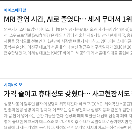
에어스메디컬
MRI 촬영 시간, AI로 줄였다… 세계 무대서 1
의료기기 스타트업인 에어스메디컬은 인공지능(AI)기술과 자기공명영상(MRI)을
션 '스위프트엠알(SwiftMR)'은 해외 시장에 진출한 지 9개월 만인 현재 미국, 
제품을 정식으로 선보인 지 1년만에 시장을 빠르게 확대하고 있다. 에어스메디컬
공학부 출신인 이진구 대표와 서울대 의대 출신 정근우 연구책임자가 2018년 10월
흡수합병했다. 이혜성 대표는 KAIST 바이오·뇌공학과와 서울대 의대를 졸업해 201
시지바이오
가격 줄이고 휴대성도 갖췄다… 사고현장서도 
심장 박동이 멈추면 환자의 생명이 위독해진다. 에크모(ECMO·체외막산소공급장
일종의 인공 생명 유지 장치다. 에크모는 심폐부전이나 심정지 등과 같은 위급한 
자 몸 안에 넣어주는 순환 기능을 한다. 심장과 폐의 역할을 대신해 심장과 폐에 
렇게 중요한 에크모가 메르스와 코로나19 이후 수요가 폭발적으로 증가했지만 현
용화에 나서는 기업이 등장했다. 재생의료 전문기업 시지바이오는 삼성서울병원, 강