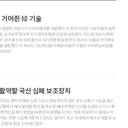
위 거머쥔 韓 기술
 결합한 의료기기 소프트웨어를 개발했다. 이 회사가 만든 소프트웨어 솔루
홍콩, 싱가포르 등 9개 국가 250개 병원 진입에 성공했다. 지난해 국내 시장에
은 공대 출신과 의대 출신이 의기투합해 함께 만든 회사다. 서울대 전기정보
 설립했다. 이 회사는 지난해 3월 이혜성 대표가 이끌던 아티큐(artiQ)를
9년...
활약할 국산 심폐 보조장치
치)는 환자의 폐와 심장 기능이 정상적이지 않은 경우 순환기 기능을 돕는
상황에서 체내 혈액을 환자 몸 밖으로 빼내 부족한 산소를 공급하고, 다시 환
치명적인 문제가 생겼을 때 환자의 생명을 지키는 '최후의 보루'다. 문제는 이
재는 전량 수입에 의존하고 있다는 점이다. 최근 국내에서 에크모 개발과 상
원대 공대, 인성메디칼과 ...