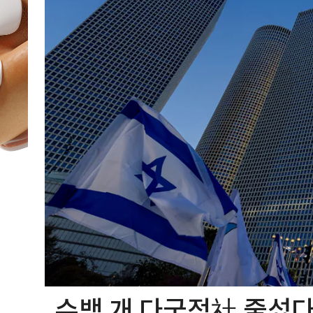
수백 개 다국적社 줄섰