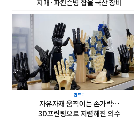
치매·파킨슨병 잡을 국산 장비
만드로
자유자재 움직이는 손가락…
3D프린팅으로 저렴해진 의수