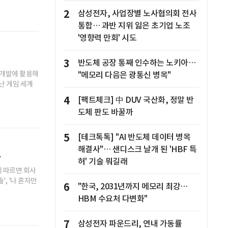
2
삼성전자, 사업장별 노사협의회 전사
통합… 과반 지위 잃은 초기업 노조
'영향력 만회' 시도
3
반도체 공장 통째 인수하는 노키아…
 개발에 활용해
"메모리 다음은 광통신 병목"
난 게임 세계
4
[팩트체크] 中 DUV 국산화, 정말 반
도체 판도 바꿀까
5
[테크톡톡] "AI 반도체 데이터 병목
해결사"… 샌디스크 날개 된 'HBF 특
로
허' 기술 뭐길래
에 따르면 회사
솔', '나 혼자만
6
"한국, 2031년까지 메모리 최강…
HBM 수요처 다변화"
7
삼성전자 파운드리, 연내 가동률