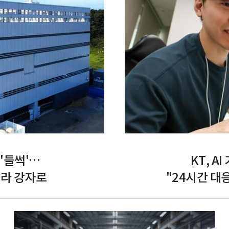
'들썩'…
KT, A
프라 강자로
"24시간 대