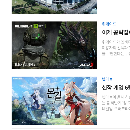
위메이드
이제 공략집이
위메이드가 엔비디아
이용자의 선택과 
를 구현한다는 구상
넷마블
신작 게임 6
넷마블이 올해 하반
는 올 하반기 '킹 오
레벨업: 오버드라이브'