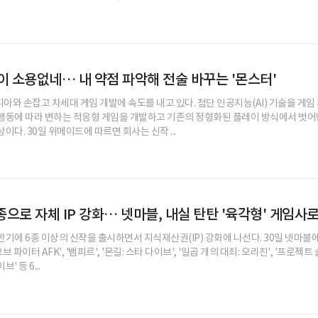
 소용없네… 내 약점 파악해 전술 바꾸는 '몬스터'
와 손잡고 차세대 게임 개발에 속도를 내고 있다. 첨단 인공지능(AI) 기술을 게임
행동에 따라 변하는 적응형 게임을 개발하고 기존의 정형화된 플레이 방식에서 벗어
이다. 30일 위메이드에 따르면 회사는 신작 ...
종으로 자체 IP 강화… 넷마블, 내실 탄탄 '육각형' 게임사
기에 6종 이상의 신작을 출시하면서 지식재산권(IP) 강화에 나선다. 30일 넷마블
브 파이터 AFK', '뱀피르', '몬길: 스타 다이브', '일곱 개의 대죄: 오리진', '프로젝트 
 등 6...