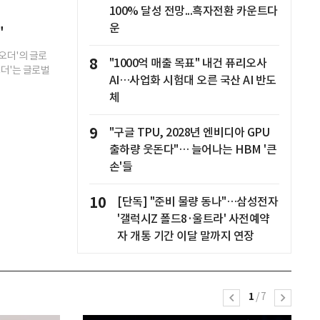
100% 달성 전망...흑자전환 카운트다
운
"
오더'의 글로
8
"1000억 매출 목표" 내건 퓨리오사
더'는 글로벌
AI…사업화 시험대 오른 국산 AI 반도
체
9
"구글 TPU, 2028년 엔비디아 GPU
출하량 웃돈다"… 늘어나는 HBM '큰
손'들
10
[단독] "준비 물량 동나"…삼성전자
'갤럭시Z 폴드8·울트라' 사전예약
자 개통 기간 이달 말까지 연장
1
/
7