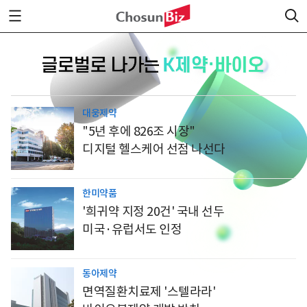
대웅제약
"5년 후에 826조 시장"
디지털 헬스케어 선점 나선다
한미약품
'희귀약 지정 20건' 국내 선두
미국·유럽서도 인정
동아제약
면역질환치료제 '스텔라라'