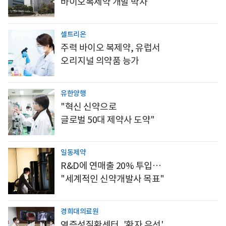
바이오복제약 개발 박차
셀트리온
주력 바이오 복제약, 유럽서
오리지널 의약품 능가
유한양행
"혁신 신약으로
글로벌 50대 제약사 도약"
일동제약
R&D에 연매출 20% 투입…
"세계적인 신약개발사 목표"
경희대의료원
염증성질환센터, '환자 우선'