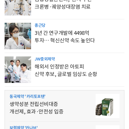
크론병·궤양성대장염 치료
종근당
3년 간 연구개발에 4498억
투자… 혁신신약 속도 높인다
JW중외제약
해외서 인정받은 아토피
신약 후보, 글로벌 임상도 순항
동국제약 ' 카리토포텐'
생약성분 전립선비대증
개선제, 효과·안전성 입증
보령제약 '카나브'