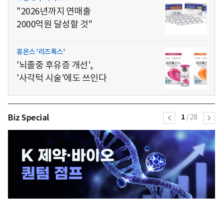
"2026년까지 연매출
2000억원 달성할 것"
휴온스 '리즈톡스'
'뇌졸중 후유증 개선',
'사각턱 시술'에도 쓰인다
Biz Special
1
/
28