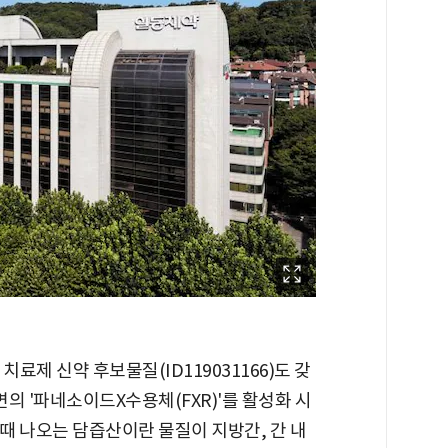
료제 신약 후보물질(ID119031166)도 갖
면의 '파네소이드X수용체(FXR)'를 활성화 시
 때 나오는 담즙산이란 물질이 지방간, 간 내