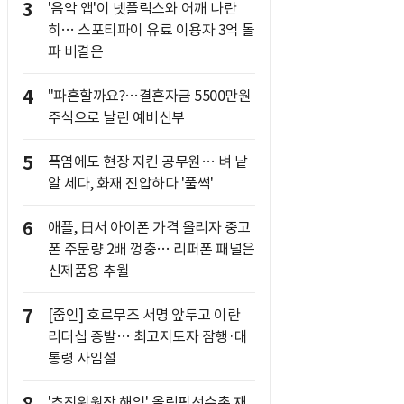
3
'음악 앱'이 넷플릭스와 어깨 나란
히… 스포티파이 유료 이용자 3억 돌
파 비결은
4
"파혼할까요?…결혼자금 5500만원
주식으로 날린 예비신부
5
폭염에도 현장 지킨 공무원… 벼 낱
알 세다, 화재 진압하다 '풀썩'
6
애플, 日서 아이폰 가격 올리자 중고
폰 주문량 2배 껑충… 리퍼폰 패널은
신제품용 추월
7
[줌인] 호르무즈 서명 앞두고 이란
리더십 증발… 최고지도자 잠행·대
통령 사임설
'추진위원장 해임' 올림픽선수촌 재