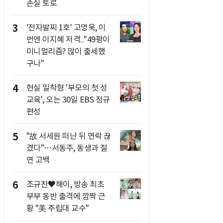
손실 토로
3
'전자발찌 1호' 고영욱, 이
번엔 이지혜 저격.."49평이
미니멀리즘? 많이 출세했
구나"
4
현실 밀착형 '부모의 첫 성
교육', 오는 30일 EBS 정규
편성
5
"故 서세원 떠난 뒤 연락 끊
겼다"…서동주, 동생과 절
연 고백
6
조규찬♥해이, 방송 최초
부부 동반 출격에 깜짝 근
황 "美 주립대 교수"