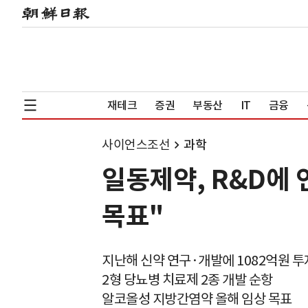
재테크
증권
부동산
IT
금융
사이언스조선
과학
일동제약, R&D에
목표"
지난해 신약 연구·개발에 1082억원 투
2형 당뇨병 치료제 2종 개발 순항
알코올성 지방간염약 올해 임상 목표