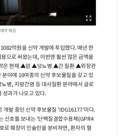
동제약 제공
1082억원을 신약 개발에 투입했다. 매년 한
비용으로 써왔는데, 이번엔 훨씬 많은 금액을
제약은 현재 ▲암 ▲당뇨병 ▲간 질환 ▲위장관
 분야에 10여종의 신약 후보물질을 갖고 있
당뇨병, 지방간염 등 대사질환 분야에서 글로
적 성과가 나오고 있다.
개발 중인 신약 후보물질 'IDG16177′이다.
 신호를 보내는 '단백질결합수용체(GPR4
신호로 췌장이 인슐린을 분비하면, 환자의 혈