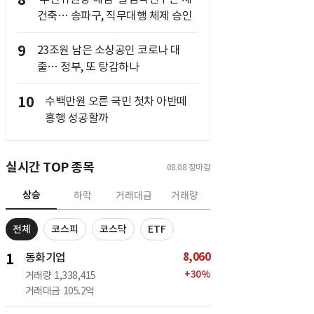
8
건축… 송파구, 직무대행 체제 승인
9
23조원 남은 소상공인 코로나 대
출… 정부, 또 탕감하나
10
수백만원 오른 국민 첫차 아반떼
흥행 성공할까
실시간 TOP 종목
08.08
장마감
상승
하락
거래대금
거래량
전체
코스피
코스닥
ETF
8,060
1
동화기업
+
30
%
거래량
1,338,415
거래대금
105.2억