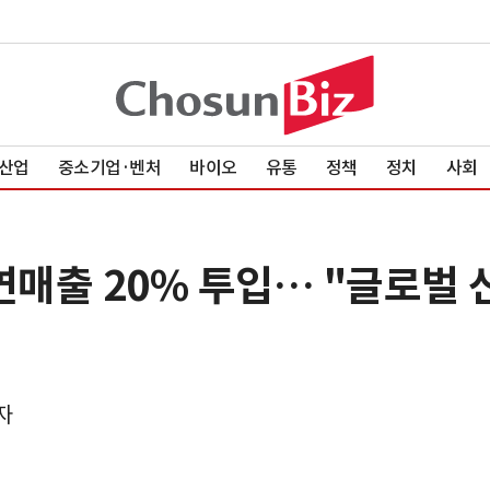
산업
중소기업·벤처
바이오
유통
정책
정치
사회
 연매출 20% 투입… "글로벌
자