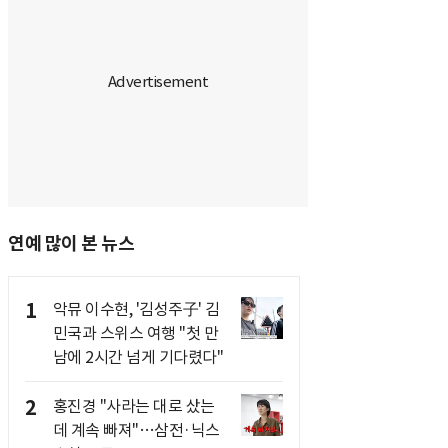
연예 많이 본 뉴스
1
악뮤 이수현, '김성주子' 김
민국과 스위스 여행 "첫 만
남에 2시간 넘게 기다렸다"
2
홍진경 "사라는 대로 샀는
데 계속 빠져"…삼전·닉스