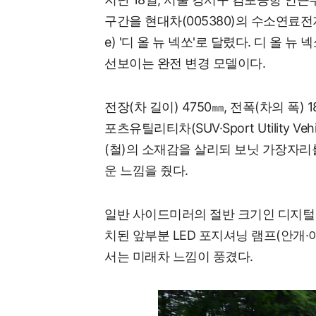
구간을
현대차(005380)
의 수소연료전지전기차
e) '디 올 뉴 넥쏘'로 달렸다. 디 올 뉴 
선보이는 완전 변경 모델이다.
전장(차 길이) 4750㎜, 전폭(차의 폭) 1
포츠유틸리티차(SUV·Sport Utility 
(철)의 소재감을 살리되 보닛 가장자
운 느낌을 줬다.
일반 사이드미러의 절반 크기인 디지털
치된 앞부분 LED 포지셔닝 램프(안개
서는 미래차 느낌이 풍겼다.