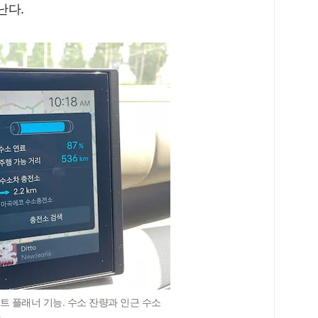
난다.
트 플래너 기능. 수소 잔량과 인근 수소
자