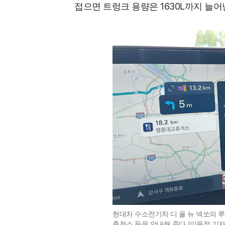
접으면 트렁크 용량은 1630L까지 늘어
현대차 수소전기차 디 올 뉴 넥쏘의 루
충전소 등을 안내해 준다./이윤정 기