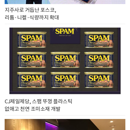
지주사로 거듭난 포스코,
리튬·니켈·식량까지 확대
CJ제일제당, 스팸 뚜껑 플라스틱
없애고 천연 조미소재 개발