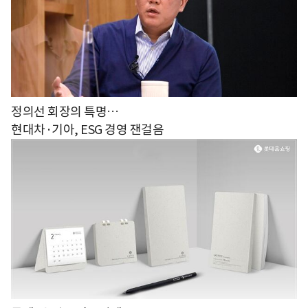
정의선 회장의 특명…
현대차·기아, ESG 경영 잰걸음