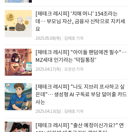
[재테크 레시피] '치매 머니' 154조라는
데… 부모님 자산, 금융사 신탁으로 지키세
요
2025.05.08(목)
|
김태호 기자
[재테크 레시피] "아이돌 팬덤에겐 필수"…
MZ세대 인기라는 '덕질통장'
2025.04.17(목)
|
오은선 기자
[재테크 레시피] "나도 지브리 프사하고 싶
은데"… 생성형 AI 구독료 부담 덜어줄 카드
사는
2025.04.13(일)
|
김태호 기자
[재테크 레시피] "출산 예정이신가요?" 연