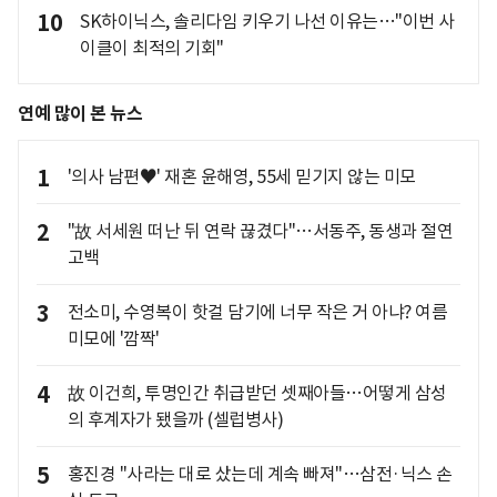
10
SK하이닉스, 솔리다임 키우기 나선 이유는…"이번 사
이클이 최적의 기회"
연예 많이 본 뉴스
1
'의사 남편♥' 재혼 윤해영, 55세 믿기지 않는 미모
2
"故 서세원 떠난 뒤 연락 끊겼다"…서동주, 동생과 절연
고백
3
전소미, 수영복이 핫걸 담기에 너무 작은 거 아냐? 여름
미모에 '깜짝'
4
故 이건희, 투명인간 취급받던 셋째아들…어떻게 삼성
의 후계자가 됐을까 (셀럽병사)
5
홍진경 "사라는 대로 샀는데 계속 빠져"…삼전·닉스 손