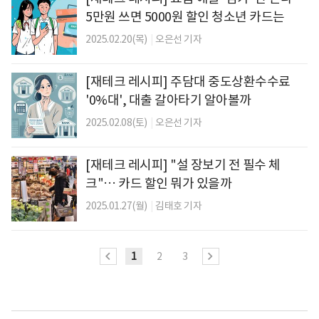
5만원 쓰면 5000원 할인 청소년 카드는
2025.02.20(목)
|
오은선 기자
[재테크 레시피] 주담대 중도상환수수료
'0%대', 대출 갈아타기 알아볼까
2025.02.08(토)
|
오은선 기자
[재테크 레시피] "설 장보기 전 필수 체
크"… 카드 할인 뭐가 있을까
2025.01.27(월)
|
김태호 기자
1
2
3