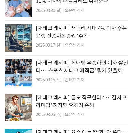
10% 이자에 대출금리도 깎아준다
2025.03.30(일)
|
오은선 기자
[재테크 레시피] 저금리 시대 4% 이자 주는
은행 신종자본증권 '주목'
2025.03.17(월)
|
오은선 기자
[재테크 레시피] 최애팀 우승하면 이자 쌓인
다… '스포츠 재테크 예적금' 뭐가 있을까
2025.03.15(토)
|
김태호 기자
[재테크 레시피] 금도 직구한다?… '김치 프
리미엄' 꺼지면 오히려 손해
2025.03.05(수)
|
오은선 기자
[재테크 레시피] 요즘 애들 '엄카' 안 쓴다…