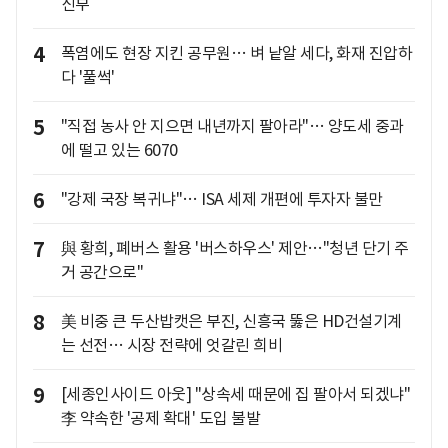
신부
4
폭염에도 현장 지킨 공무원… 벼 낱알 세다, 화재 진압하
다 '풀썩'
5
"직접 농사 안 지으면 내년까지 팔아라"… 양도세 중과
에 떨고 있는 6070
6
"강제 국장 복귀냐"… ISA 세제 개편에 투자자 불만
7
與 황희, 폐버스 활용 '버스하우스' 제안…"청년 단기 주
거 공간으로"
8
美 비중 큰 두산밥캣은 부진, 신흥국 뚫은 HD건설기계
는 선전… 시장 전략에 엇갈린 희비
9
[세종인사이드 아웃] "상속세 때문에 집 팔아서 되겠냐"
李 약속한 '공제 확대' 도입 불발