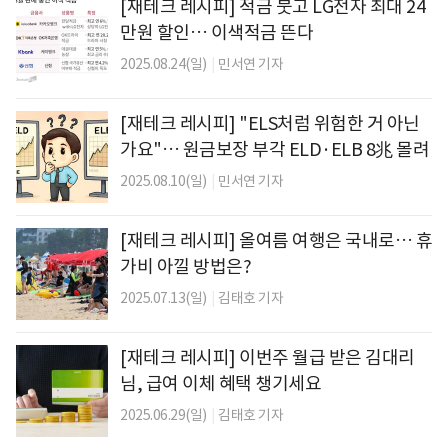
[재테크 레시피] 적금 붓고 LG전자 최대 24
만원 할인… 이색적금 뜬다
2025.08.24(일)
|
민서연 기자
[재테크 레시피] "ELS처럼 위험한 거 아닌
가요"… 원금보장 부각 ELD·ELB 8兆 몰려
2025.08.10(일)
|
민서연 기자
[재테크 레시피] 올여름 여행은 국내로… 휴
가비 아낄 방법은?
2025.07.13(일)
|
김태호 기자
[재테크 레시피] 이번주 월급 받은 김대리
님, 급여 이체 혜택 챙기세요
2025.06.29(일)
|
김태호 기자