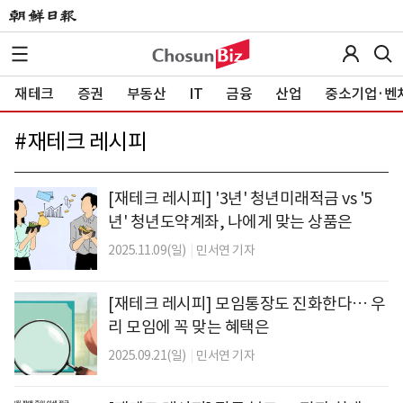
재테크
증권
부동산
IT
금융
산업
중소기업·벤
#
재테크 레시피
[재테크 레시피] '3년' 청년미래적금 vs '5
년' 청년도약계좌, 나에게 맞는 상품은
2025.11.09(일)
|
민서연 기자
[재테크 레시피] 모임통장도 진화한다… 우
리 모임에 꼭 맞는 혜택은
2025.09.21(일)
|
민서연 기자