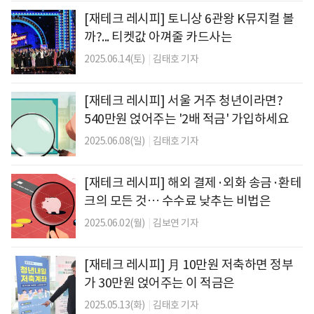
[재테크 레시피] 토니상 6관왕 K뮤지컬 볼
까?... 티켓값 아껴줄 카드사는
2025.06.14(토)
|
김태호 기자
[재테크 레시피] 서울 거주 청년이라면?
540만원 얹어주는 '2배 적금' 가입하세요
2025.06.08(일)
|
김태호 기자
[재테크 레시피] 해외 결제·외화 송금·환테
크의 모든 것… 수수료 낮추는 비법은
2025.06.02(월)
|
김보연 기자
[재테크 레시피] 月 10만원 저축하면 정부
가 30만원 얹어주는 이 적금은
2025.05.13(화)
|
김태호 기자