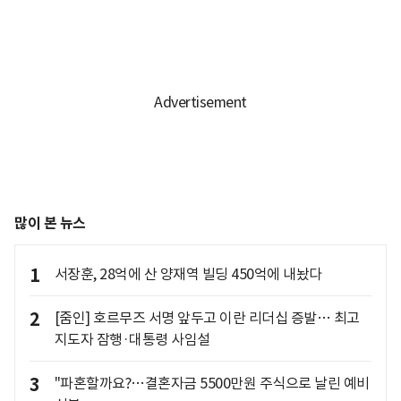
많이 본 뉴스
1
서장훈, 28억에 산 양재역 빌딩 450억에 내놨다
2
[줌인] 호르무즈 서명 앞두고 이란 리더십 증발… 최고
지도자 잠행·대통령 사임설
3
"파혼할까요?…결혼자금 5500만원 주식으로 날린 예비