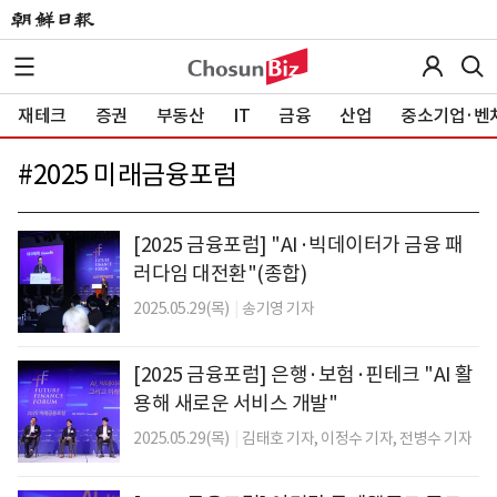
재테크
증권
부동산
IT
금융
산업
중소기업·벤
#
2025 미래금융포럼
[2025 금융포럼] "AI·빅데이터가 금융 패
러다임 대전환"(종합)
2025.05.29(목)
|
송기영 기자
[2025 금융포럼] 은행·보험·핀테크 "AI 활
용해 새로운 서비스 개발"
2025.05.29(목)
|
김태호 기자,
이정수 기자,
전병수 기자