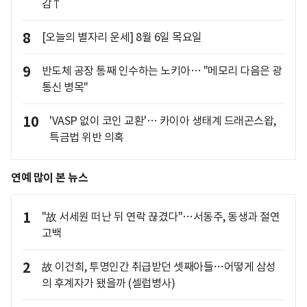
감↑
8
[오늘의 별자리 운세] 8월 6일 목요일
9
반도체 공장 통째 인수하는 노키아… "메모리 다음은 광
통신 병목"
10
'VASP 없이 코인 교환'… 카이아 생태계 드래곤스왑,
특금법 위반 의혹
연예 많이 본 뉴스
1
"故 서세원 떠난 뒤 연락 끊겼다"…서동주, 동생과 절연
고백
2
故 이건희, 투명인간 취급받던 셋째아들…어떻게 삼성
의 후계자가 됐을까 (셀럽병사)