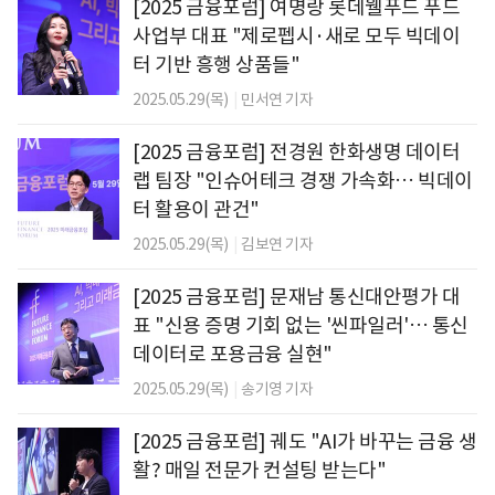
[2025 금융포럼] 여명랑 롯데웰푸드 푸드
사업부 대표 "제로펩시·새로 모두 빅데이
터 기반 흥행 상품들"
2025.05.29(목)
|
민서연 기자
[2025 금융포럼] 전경원 한화생명 데이터
랩 팀장 "인슈어테크 경쟁 가속화… 빅데이
터 활용이 관건"
2025.05.29(목)
|
김보연 기자
[2025 금융포럼] 문재남 통신대안평가 대
표 "신용 증명 기회 없는 '씬파일러'… 통신
데이터로 포용금융 실현"
2025.05.29(목)
|
송기영 기자
[2025 금융포럼] 궤도 "AI가 바꾸는 금융 생
활? 매일 전문가 컨설팅 받는다"