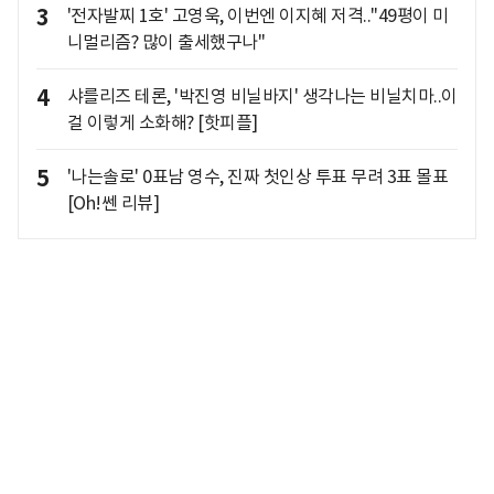
3
'전자발찌 1호' 고영욱, 이번엔 이지혜 저격.."49평이 미
니멀리즘? 많이 출세했구나"
4
샤를리즈 테론, '박진영 비닐바지' 생각나는 비닐치마..이
걸 이렇게 소화해? [핫피플]
5
'나는솔로' 0표남 영수, 진짜 첫인상 투표 무려 3표 몰표
[Oh!쎈 리뷰]