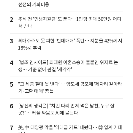
선점의 기회비용
2
추석 전 '민생지원금' 또 푼다…1인당 최대 50만원 어디
서 받나
3
최대주주도 못 피한 '반대매매' 폭탄… 지분율 42%에서
18%로 추락
4
[법조 인사이드] 최태원 이혼소송이 불붙인 위자료 논
쟁… 기준 없어 판결 '제각각'
5
"그 세금 절대 못 낸다"… 양도세 공포에 '제자리 갈아타
기·교환 매매' 꿈틀
6
[당신의 생각은] "치킨 다리 먼저 먹은 남친, 누구 잘
못?"… 커플 싸움도 AI에 묻는다
7
美, 中 태양광 막을 '역대급 카드' 내놨다… 韓 업계 기대