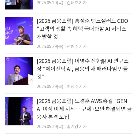
2025.05.29(목)
|
김태호 기자
[2025 금융포럼] 홍성준 뱅크샐러드 CDO
"고객의 생활 속 혜택 극대화할 AI 서비스
개발할 것"
2025.05.29(목)
|
전병수 기자
[2025 금융포럼] 이영수 신한銀 AI 연구소
장 "에이전틱 AI, 금융의 새 패러다임 만들
것"
2025.05.29(목)
|
이정수 기자
[2025 금융포럼] 노경훈 AWS 총괄 "GEN
AI 여정 이제 시작… 규제·보안 해결되면 금
융사 본격 도입"
2025.05.29(목)
|
송기영 기자