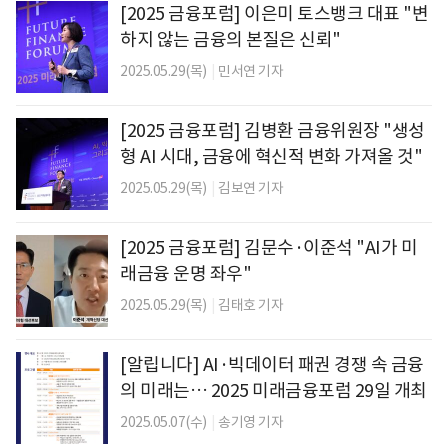
[2025 금융포럼] 이은미 토스뱅크 대표 "변
하지 않는 금융의 본질은 신뢰"
2025.05.29(목)
|
민서연 기자
[2025 금융포럼] 김병환 금융위원장 "생성
형 AI 시대, 금융에 혁신적 변화 가져올 것"
2025.05.29(목)
|
김보연 기자
[2025 금융포럼] 김문수·이준석 "AI가 미
래금융 운명 좌우"
2025.05.29(목)
|
김태호 기자
[알립니다] AI·빅데이터 패권 경쟁 속 금융
의 미래는… 2025 미래금융포럼 29일 개최
2025.05.07(수)
|
송기영 기자