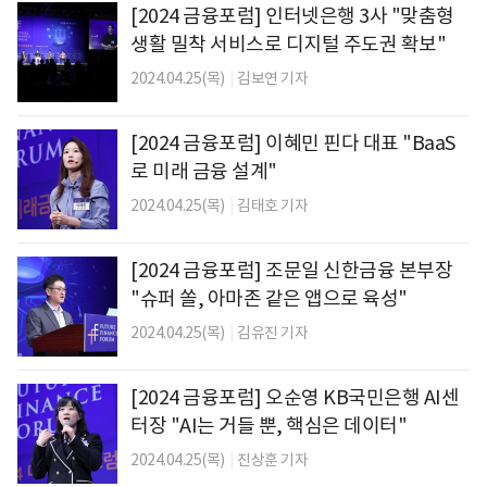
[2024 금융포럼] 인터넷은행 3사 "맞춤형
생활 밀착 서비스로 디지털 주도권 확보"
2024.04.25(목)
|
김보연 기자
[2024 금융포럼] 이혜민 핀다 대표 "BaaS
로 미래 금융 설계"
2024.04.25(목)
|
김태호 기자
[2024 금융포럼] 조문일 신한금융 본부장
"슈퍼 쏠, 아마존 같은 앱으로 육성"
2024.04.25(목)
|
김유진 기자
[2024 금융포럼] 오순영 KB국민은행 AI센
터장 "AI는 거들 뿐, 핵심은 데이터"
2024.04.25(목)
|
진상훈 기자