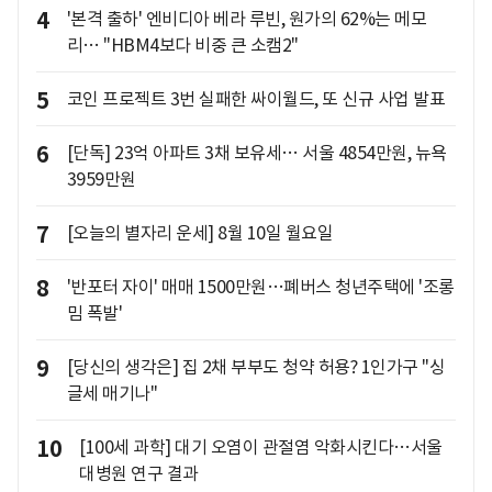
4
'본격 출하' 엔비디아 베라 루빈, 원가의 62%는 메모
리… "HBM4보다 비중 큰 소캠2"
5
코인 프로젝트 3번 실패한 싸이월드, 또 신규 사업 발표
6
[단독] 23억 아파트 3채 보유세… 서울 4854만원, 뉴욕
3959만원
7
[오늘의 별자리 운세] 8월 10일 월요일
8
'반포터 자이' 매매 1500만원…폐버스 청년주택에 '조롱
밈 폭발'
9
[당신의 생각은] 집 2채 부부도 청약 허용? 1인가구 "싱
글세 매기나"
10
[100세 과학] 대기 오염이 관절염 악화시킨다…서울
대병원 연구 결과