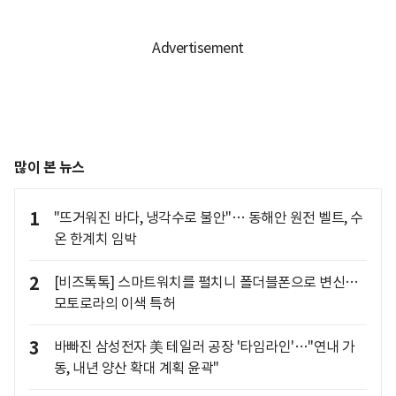
많이 본 뉴스
1
"뜨거워진 바다, 냉각수로 불안"… 동해안 원전 벨트, 수
온 한계치 임박
2
[비즈톡톡] 스마트워치를 펼치니 폴더블폰으로 변신…
모토로라의 이색 특허
3
바빠진 삼성전자 美 테일러 공장 '타임라인'…"연내 가
동, 내년 양산 확대 계획 윤곽"