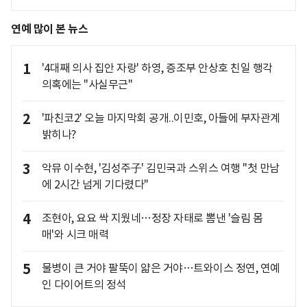
연예 많이 본 뉴스
1
'4대째 의사 집안 자랑' 하영, 증조부 안상호 친일 행각
의혹에는 "사실무근"
2
'파친코2' 오늘 마지막회 공개..이민호, 아들에 부자관계
밝히나?
3
악뮤 이수현, '김성주子' 김민국과 스위스 여행 "첫 만남
에 2시간 넘게 기다렸다"
4
조현아, 요요 싹 지웠네…정장 자태로 뽐낸 '슬림 몸
매'와 시크 매력
5
물병이 큰 거야 팔뚝이 얇은 거야…트와이스 정연, 연예
인 다이어트의 정석