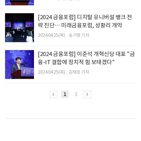
[2024 금융포럼] 디지털 유니버설 뱅크 전
략 진단… 미래금융포럼, 성황리 개막
2024.04.25(목)
|
송기영 기자
[2024 금융포럼] 이준석 개혁신당 대표 "금
융-IT 결합에 정치적 힘 보태겠다"
2024.04.25(목)
|
김태호 기자
1
2