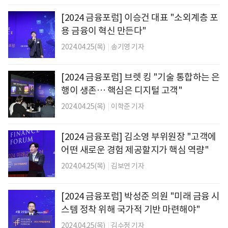
[2024 금융포럼] 이승건 대표 "소외계층 포
용 금융이 혁신 만든다"
2024.04.25(목)
|
송기영 기자
[2024 금융포럼] 브렛 킹 "기술 통합하는 은
행이 생존… 핵심은 디지털 고객"
2024.04.25(목)
|
이학준 기자
[2024 금융포럼] 김소영 부위원장 "고객에
어떤 새로운 경험 제공할지가 핵심 역량"
2024.04.25(목)
|
김보연 기자
[2024 금융포럼] 박성준 의원 "미래 금융 시
스템 정착 위해 국가적 기반 마련해야"
2024.04.25(목)
|
김수정 기자