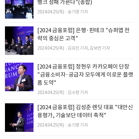
뱅크 성패 가른다"(종합)
2024.04.25(목)
|
송기영 기자
[2024 금융포럼] 은행·핀테크 "슈퍼앱 전
략의 중심은 고객"
2024.04.25(목)
|
김유진 기자,
김보연 기자
[2024 금융포럼] 정현우 카카오페이 단장
"금융소비자·공급자 모두에게 이로운 플랫
폼 도약"
2024.04.25(목)
|
김수정 기자
[2024 금융포럼] 김성준 렌딧 대표 "대안신
용평가, 기술보단 데이터 축적"
2024.04.25(목)
|
송기영 기자