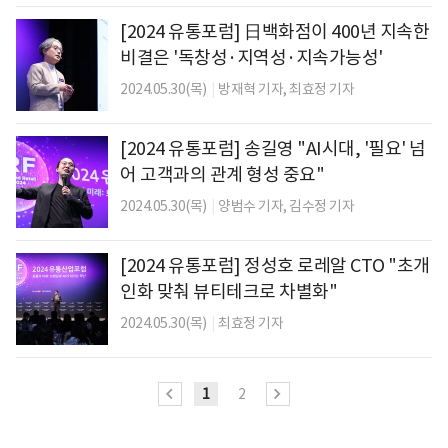
[2024 유통포럼] 日백화점이 400년 지속한
비결은 '독창성·지역성·지속가능성'
2024.05.30(목)
|
방재혁 기자,
최효정 기자
[2024 유통포럼] 송길영 "AI시대, '필요' 넘
어 고객과의 관계 형성 중요"
2024.05.30(목)
|
양범수 기자,
김수정 기자
[2024 유통포럼] 정성호 로레알 CTO "초개
인화 맞춰 뷰티테크로 차별화"
2024.05.30(목)
|
최효정 기자
1
2