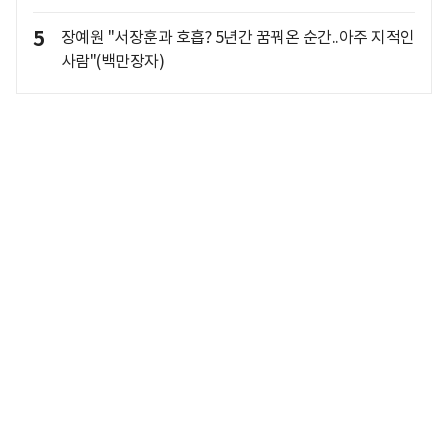
5
장예원 "서장훈과 호흡? 5년간 꿈꿔온 순간..아주 지적인
사람"(백만장자)