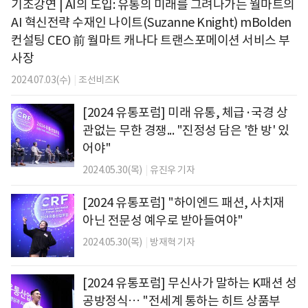
기조강연 | AI의 도입: 유통의 미래를 그려나가는 월마트의
AI 혁신전략 수재인 나이트(Suzanne Knight) mBolden
컨설팅 CEO 前 월마트 캐나다 트랜스포메이션 서비스 부
사장
2024.07.03(수)
|
조선비즈K
[2024 유통포럼] 미래 유통, 체급·국경 상
관없는 무한 경쟁... "진정성 담은 '한 방' 있
어야"
2024.05.30(목)
|
유진우 기자
[2024 유통포럼] "하이엔드 패션, 사치재
아닌 전문성 예우로 받아들여야"
2024.05.30(목)
|
방재혁 기자
[2024 유통포럼] 무신사가 말하는 K패션 성
공방정식… "전세계 통하는 히트 상품부