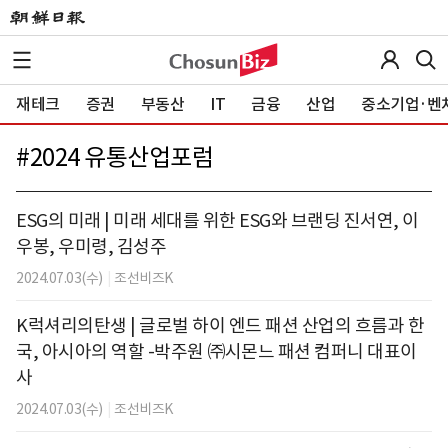
재테크
증권
부동산
IT
금융
산업
중소기업·벤
#
2024 유통산업포럼
ESG의 미래 | 미래 세대를 위한 ESG와 브랜딩 진서연, 이
우봉, 우미령, 김성주
2024.07.03(수)
|
조선비즈K
K럭셔리의탄생 | 글로벌 하이 엔드 패션 산업의 흐름과 한
국, 아시아의 역할 -박주원 ㈜시몬느 패션 컴퍼니 대표이
사
2024.07.03(수)
|
조선비즈K