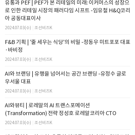
유통과 PEF | PEF가 본 리테일의 미래: 이커머스의 성장으
로 인한 리테일 시장의 패러다임 시프트 -임유철 H&Q코리
아 공동대표이사
2024.07.03(수)
|
조선비즈K
F&B 기획 | '줄 세우는 식당'의 비밀 -정동우 미트포포 대표
·바비정
2024.07.03(수)
|
조선비즈K
AI와 브랜딩 | 유행을 넘어서는 공간 브랜딩 -유정수 글로
우서울 대표
2024.07.03(수)
|
조선비즈K
AI와뷰티 | 로레알의 AI 트랜스포메이션
(Transformation) 전략 정성호 로레알코리아 CTO
2024.07.03(수)
|
조선비즈K