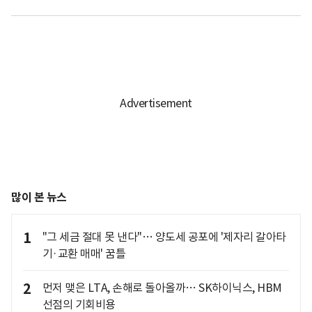
많이 본 뉴스
1
"그 세금 절대 못 낸다"… 양도세 공포에 '제자리 갈아타
기·교환 매매' 꿈틀
2
먼저 맺은 LTA, 손해로 돌아올까… SK하이닉스, HBM
선점의 기회비용