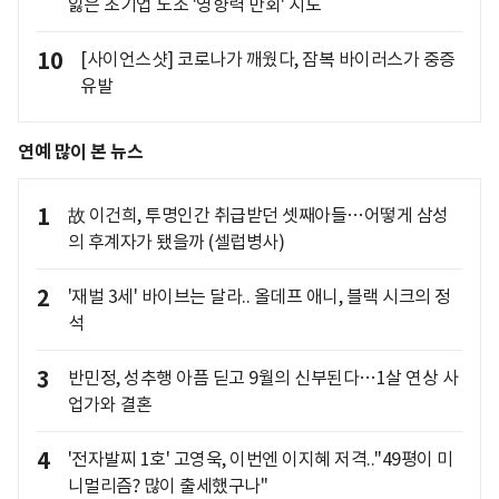
잃은 초기업 노조 '영향력 만회' 시도
10
[사이언스샷] 코로나가 깨웠다, 잠복 바이러스가 중증
유발
연예 많이 본 뉴스
1
故 이건희, 투명인간 취급받던 셋째아들…어떻게 삼성
의 후계자가 됐을까 (셀럽병사)
2
'재벌 3세' 바이브는 달라.. 올데프 애니, 블랙 시크의 정
석
3
반민정, 성추행 아픔 딛고 9월의 신부된다…1살 연상 사
업가와 결혼
4
'전자발찌 1호' 고영욱, 이번엔 이지혜 저격.."49평이 미
니멀리즘? 많이 출세했구나"