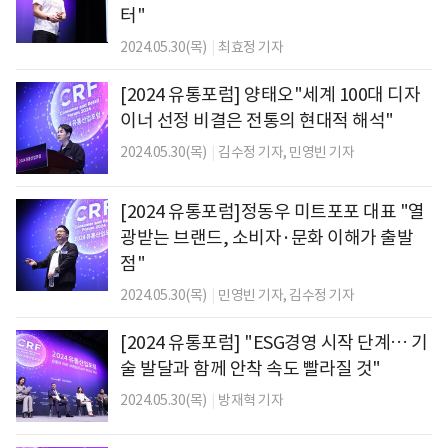
터"
2024.05.30(목)
|
최효정 기자
[2024 유통포럼] 양태오"세계 100대 디자
이너 선정 비결은 전통의 현대적 해석"
2024.05.30(목)
|
김수정 기자,
민영빈 기자
[2024 유통포럼]정동우 미트포포 대표 "열
광받는 브랜드, 소비자·문화 이해가 출발
점"
2024.05.30(목)
|
민영빈 기자,
김수정 기자
[2024 유통포럼] "ESG경영 시작 단계… 기
술 발달과 함께 안착 속도 빨라질 것"
2024.05.30(목)
|
방재혁 기자