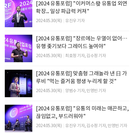
[2024 유통포럼] "이커머스發 유통업 외연
확장... 일상 파급력 커져"
2024.05.30(목)
|
유진우 기자
[2024 유통포럼] "장르에는 우열이 없어…
유행 좇기보다 그레이드 높여야"
2024.05.30(목)
|
최효정 기자,
김수정 기자
[2024 유통포럼] 맞춤형 그래놀라 낸 日 가
루비 "먹는 즐거움 평생 누리게 할 것"
2024.05.30(목)
|
양범수 기자,
민영빈 기자
[2024 유통포럼] "유통의 미래는 매끈하고,
끊임없고, 부드러워야"
2024.05.30(목)
|
유진우 기자,
김수정 기자,
민영빈 기자