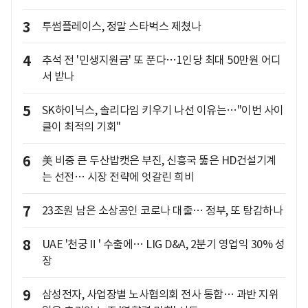
3
투썸플레이스, 정말 스타벅스 제쳤나
4
추석 전 '민생지원금' 또 푼다…1인당 최대 50만원 어디
서 받나
5
SK하이닉스, 솔리다임 키우기 나선 이유는…"이번 사이
클이 최적의 기회"
6
美 비중 큰 두산밥캣은 부진, 신흥국 뚫은 HD건설기계
는 선전… 시장 전략에 엇갈린 희비
7
23조원 남은 소상공인 코로나 대출… 정부, 또 탕감하나
8
UAE '천궁Ⅱ' 수출에… LIG D&A, 2분기 영업익 30% 성
장
9
삼성전자, 사업장별 노사협의회 전사 통합… 과반 지위