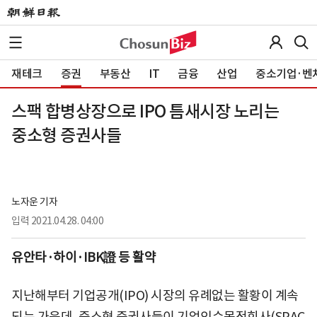
재테크
증권
부동산
IT
금융
산업
중소기업·벤
스팩 합병상장으로 IPO 틈새시장 노리는
중소형 증권사들
노자운 기자
입력
2021.04.28. 04:00
유안타·하이·IBK證 등 활약
지난해부터 기업공개(IPO) 시장의 유례없는 활황이 계속
되는 가운데, 중소형 증권사들이 기업인수목적회사(SPAC