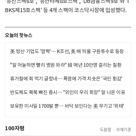
'유진스팩6호', '유안타제8호스팩', 'DB금융스팩9호'와 'I
BKS제15호스팩' 등 4개 스팩이 코스닥시장에 입성했다.
오늘의 핫뉴스
美 방산 기업도 '깜짝'… K조선, 美 배 띄울 구원투수로 등장
"말 어눌하면 빨리 병원 와라" 韓 매년 10만명 걸리는 질환
휴가철에 회 먹기 글렀네… 폭염에 가격 치솟은 '국민 횟감'
반도체도 쭉쭉 빠진 증시… "외인이 우리 희망" 말 나온 이유
보유한 미사일 1700발 뿐… 바닥 보인다는 美 무기고 '위태'
100자평
도움말
삭제기준