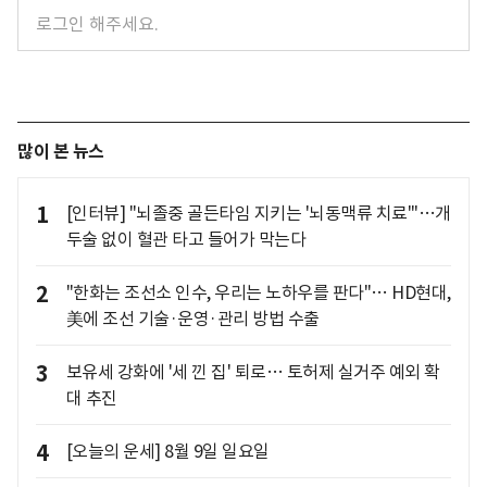
많이 본 뉴스
1
[인터뷰] "뇌졸중 골든타임 지키는 '뇌동맥류 치료'"…개
두술 없이 혈관 타고 들어가 막는다
2
"한화는 조선소 인수, 우리는 노하우를 판다"… HD현대,
美에 조선 기술·운영·관리 방법 수출
3
보유세 강화에 '세 낀 집' 퇴로… 토허제 실거주 예외 확
대 추진
4
[오늘의 운세] 8월 9일 일요일