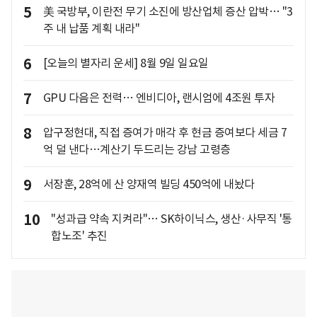
5
美 국방부, 이란전 무기 소진에 방산업체 증산 압박… "3
주 내 납품 계획 내라"
6
[오늘의 별자리 운세] 8월 9일 일요일
7
GPU 다음은 전력… 엔비디아, 랜시엄에 4조원 투자
8
압구정현대, 직접 증여가 매각 후 현금 증여보다 세금 7
억 덜 낸다…계산기 두드리는 강남 고령층
9
서장훈, 28억에 산 양재역 빌딩 450억에 내놨다
10
"성과급 약속 지켜라"… SK하이닉스, 생산·사무직 '통
합노조' 추진