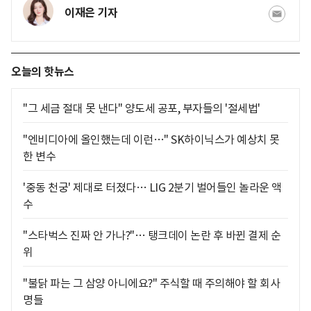
이재은 기자
오늘의 핫뉴스
"그 세금 절대 못 낸다" 양도세 공포, 부자들의 '절세법'
"엔비디아에 올인했는데 이런…" SK하이닉스가 예상치 못
한 변수
'중동 천궁' 제대로 터졌다… LIG 2분기 벌어들인 놀라운 액
수
"스타벅스 진짜 안 가나?"… 탱크데이 논란 후 바뀐 결제 순
위
"불닭 파는 그 삼양 아니에요?" 주식할 때 주의해야 할 회사
명들