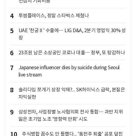
선점의 기회비용
4
투썸플레이스, 정말 스타벅스 제쳤나
5
UAE '천궁Ⅱ' 수출에… LIG D&A, 2분기 영업익 30% 성
장
6
23조원 남은 소상공인 코로나 대출… 정부, 또 탕감하나
7
Japanese influencer dies by suicide during Seoul
live stream
8
솔리다임 쪼개기 상장 악재?... SK하이닉스 급락, 본질은
차익실현
9
삼성전자, 사업장별 노사협의회 전사 통합… 과반 지위
잃은 초기업 노조 '영향력 만회' 시도
10
주식병합 꼼수도 안 통했다... '동전주 퇴출' 공포 덮친