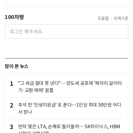
100자평
도움말
삭제기준
많이 본 뉴스
1
"그 세금 절대 못 낸다"… 양도세 공포에 '제자리 갈아타
기·교환 매매' 꿈틀
2
추석 전 '민생지원금' 또 푼다…1인당 최대 50만원 어디
서 받나
3
먼저 맺은 LTA, 손해로 돌아올까… SK하이닉스, HBM