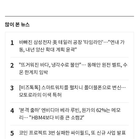
많이 본 뉴스
1
바빠진 삼성전자 美 테일러 공장 '타임라인'…"연내 가
동, 내년 양산 확대 계획 윤곽"
2
"뜨거워진 바다, 냉각수로 불안"… 동해안 원전 벨트, 수
온 한계치 임박
3
[비즈톡톡] 스마트워치를 펼치니 폴더블폰으로 변신…
모토로라의 이색 특허
4
'본격 출하' 엔비디아 베라 루빈, 원가의 62%는 메모
리… "HBM4보다 비중 큰 소캠2"
5
코인 프로젝트 3번 실패한 싸이월드, 또 신규 사업 발표