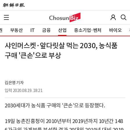
권
부동산
IT
금융
산업
중소기업·벤처
바이오
샤인머스켓·앞다릿살 먹는 2030, 농식품
구매 '큰손'으로 부상
김은영 기자
입력
2020.08.19. 18:21
2030세대가 농식품 구매의 '큰손'으로 등장했다.
19일 농촌진흥청이 2010년부터 2019년까지 10년간 148
6가구의 가계부를 분석한 결과 20대의 2010년 대비 2019