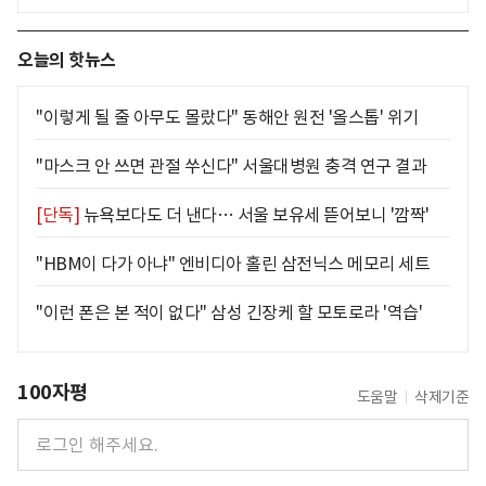
오늘의 핫뉴스
"이렇게 될 줄 아무도 몰랐다" 동해안 원전 '올스톱' 위기
"마스크 안 쓰면 관절 쑤신다" 서울대병원 충격 연구 결과
[단독]
뉴욕보다도 더 낸다… 서울 보유세 뜯어보니 '깜짝'
"HBM이 다가 아냐" 엔비디아 홀린 삼전닉스 메모리 세트
"이런 폰은 본 적이 없다" 삼성 긴장케 할 모토로라 '역습'
100자평
도움말
삭제기준