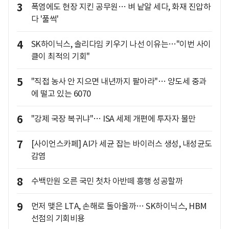
3
폭염에도 현장 지킨 공무원… 벼 낱알 세다, 화재 진압하
다 '풀썩'
4
SK하이닉스, 솔리다임 키우기 나선 이유는…"이번 사이
클이 최적의 기회"
5
"직접 농사 안 지으면 내년까지 팔아라"… 양도세 중과
에 떨고 있는 6070
6
"강제 국장 복귀냐"… ISA 세제 개편에 투자자 불만
7
[사이언스카페] AI가 세균 잡는 바이러스 생성, 내성균도
감염
8
수백만원 오른 국민 첫차 아반떼 흥행 성공할까
9
먼저 맺은 LTA, 손해로 돌아올까… SK하이닉스, HBM
선점의 기회비용