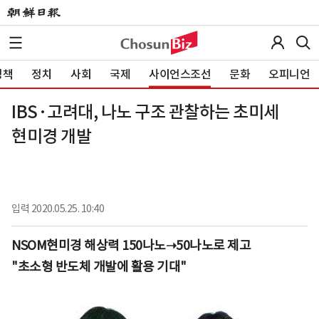
정책
정치
사회
국제
사이언스조선
문화
오피니언
IBS·고려대, 나노 구조 관찰하는 초미세
현미경 개발
입력
2020.05.25. 10:40
NSOM현미경 해상력 150나노➝50나노로 제고
"초소형 반도체 개발에 활용 기대"