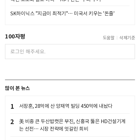
SK하이닉스 "지금이 최적기"… 미국서 키우는 '돈줄'
100자평
도움말
삭제기준
많이 본 뉴스
1
서장훈, 28억에 산 양재역 빌딩 450억에 내놨다
2
美 비중 큰 두산밥캣은 부진, 신흥국 뚫은 HD건설기계
는 선전… 시장 전략에 엇갈린 희비