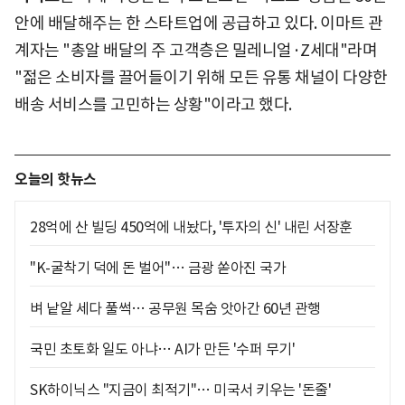
안에 배달해주는 한 스타트업에 공급하고 있다. 이마트 관
계자는 "총알 배달의 주 고객층은 밀레니얼·Z세대"라며
"젊은 소비자를 끌어들이기 위해 모든 유통 채널이 다양한
배송 서비스를 고민하는 상황"이라고 했다.
오늘의 핫뉴스
28억에 산 빌딩 450억에 내놨다, '투자의 신' 내린 서장훈
"K-굴착기 덕에 돈 벌어"… 금광 쏟아진 국가
벼 낱알 세다 풀썩… 공무원 목숨 앗아간 60년 관행
국민 초토화 일도 아냐… AI가 만든 '수퍼 무기'
SK하이닉스 "지금이 최적기"… 미국서 키우는 '돈줄'