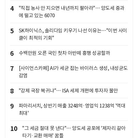
4
"직접 농사 안 지으면 내년까지 팔아라"… 양도세 중과
에 떨고 있는 6070
5
SK하이닉스, 솔리다임 키우기 나선 이유는…"이번 사이
클이 최적의 기회"
6
수백만원 오른 국민 첫차 아반떼 흥행 성공할까
7
[사이언스카페] AI가 세균 잡는 바이러스 생성, 내성균도
감염
8
"강제 국장 복귀냐"… ISA 세제 개편에 투자자 불만
9
파마리서치, 상반기 매출 3248억·영업익 1238억 '역대
최대'
10
"그 세금 절대 못 낸다"… 양도세 공포에 '제자리 갈아
타기·교환 매매' 꿈틀