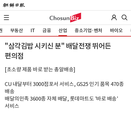
권
부동산
IT
금융
산업
중소기업·벤처
바이오
"삼각김밥 시키신 분" 배달전쟁 뛰어든
편의점
[초소량 제품 바로 받는 총알배송]
CU 내달부터 3000점포서 서비스, GS25 인기 품목 470종
배송
배달의민족 3600종 자체 배달, 롯데마트도 '바로 배송'
서비스