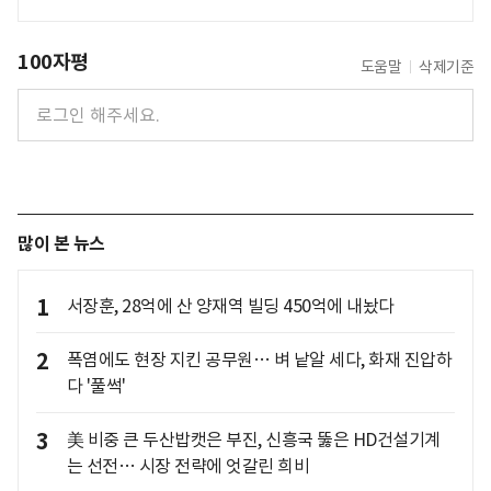
100자평
도움말
삭제기준
많이 본 뉴스
1
서장훈, 28억에 산 양재역 빌딩 450억에 내놨다
2
폭염에도 현장 지킨 공무원… 벼 낱알 세다, 화재 진압하
다 '풀썩'
3
美 비중 큰 두산밥캣은 부진, 신흥국 뚫은 HD건설기계
는 선전… 시장 전략에 엇갈린 희비