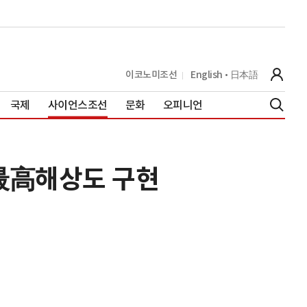
이코노미조선
English
日本語
국제
사이언스조선
문화
오피니언
로 最高해상도 구현