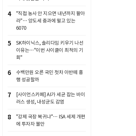
4
"직접 농사 안 지으면 내년까지 팔아
라"… 양도세 중과에 떨고 있는
6070
5
SK하이닉스, 솔리다임 키우기 나선
이유는…"이번 사이클이 최적의 기
회"
6
수백만원 오른 국민 첫차 아반떼 흥
행 성공할까
7
[사이언스카페] AI가 세균 잡는 바이
러스 생성, 내성균도 감염
8
"강제 국장 복귀냐"… ISA 세제 개편
에 투자자 불만