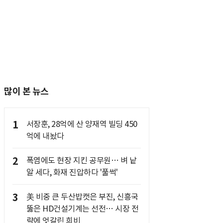
많이 본 뉴스
1
서장훈, 28억에 산 양재역 빌딩 450
억에 내놨다
2
폭염에도 현장 지킨 공무원… 벼 낱
알 세다, 화재 진압하다 '풀썩'
3
美 비중 큰 두산밥캣은 부진, 신흥국
뚫은 HD건설기계는 선전… 시장 전
략에 엇갈린 희비