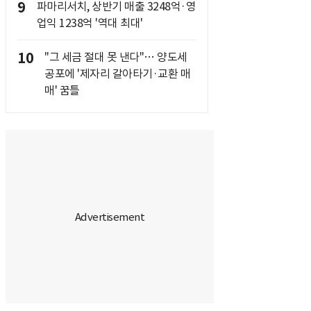
9
파마리서치, 상반기 매출 3248억·영
업익 1238억 '역대 최대'
10
"그 세금 절대 못 낸다"… 양도세
공포에 '제자리 갈아타기·교환 매
매' 꿈틀