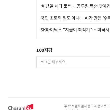
벼 낱알 세다 풀썩… 공무원 목숨 앗아간
국민 초토화 일도 아냐… AI가 만든 '수
SK하이닉스 "지금이 최적기"… 미국서 
100자평
주소: 서울특별시 중구 세종대로 135, 