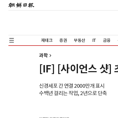
재테크
증권
부동산
IT
금융
과학
[IF] [사이언스 샷
신경세포 간 연결 2000만개 표시
수백년 걸리는 작업, 2년으로 단축