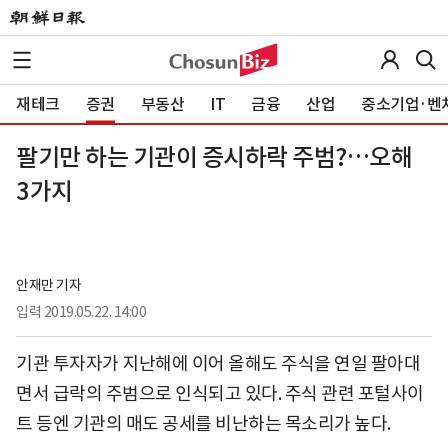
재테크
증권
부동산
IT
금융
산업
중소기업·벤
팔기만 하는 기관이 증시하락 주범?…오해
3가지
안재만 기자
입력
2019.05.22. 14:00
기관 투자자가 지난해에 이어 올해도 주식을 연일 팔아대
면서 급락의 주범으로 인식되고 있다. 주식 관련 포털사이
트 등엔 기관의 매도 공세를 비난하는 목소리가 높다.