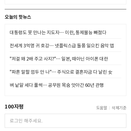
오늘의 핫뉴스
대통령도 못 만나는 지도자… 이란, 통제불능 빠졌다
전세계 3억명 귀 호강… 넷플릭스급 돌풍 일으킨 음악 앱
"저걸 왜 2배 주고 사지?"… 일본, 때아닌 아이폰 대란
"파혼 말할 엄두 안 나"… 주식으로 결혼자금 다 날린 女
벼 낱알 세다 풀썩… 공무원 목숨 앗아간 60년 관행
100자평
도움말
삭제기준