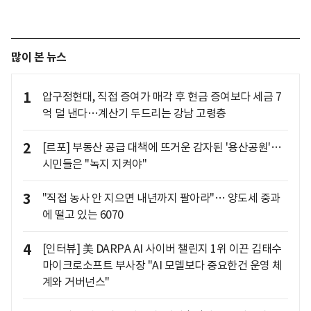
많이 본 뉴스
1
압구정현대, 직접 증여가 매각 후 현금 증여보다 세금 7
억 덜 낸다…계산기 두드리는 강남 고령층
2
[르포] 부동산 공급 대책에 뜨거운 감자된 '용산공원'…
시민들은 "녹지 지켜야"
3
"직접 농사 안 지으면 내년까지 팔아라"… 양도세 중과
에 떨고 있는 6070
4
[인터뷰] 美 DARPA AI 사이버 챌린지 1위 이끈 김태수
마이크로소프트 부사장 "AI 모델보다 중요한건 운영 체
계와 거버넌스"