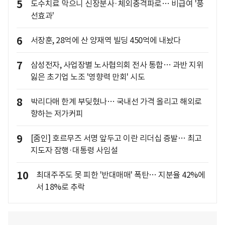
5
도수치료 막으니 신장분사·체외충격파로… 비급여 '풍
선효과'
6
서장훈, 28억에 산 양재역 빌딩 450억에 내놨다
7
삼성전자, 사업장별 노사협의회 전사 통합… 과반 지위
잃은 초기업 노조 '영향력 만회' 시도
8
박리다매 한계 부딪혔나… 국내선 가격 올리고 해외로
향하는 저가커피
9
[줌인] 호르무즈 서명 앞두고 이란 리더십 증발… 최고
지도자 잠행·대통령 사임설
10
최대주주도 못 피한 '반대매매' 폭탄… 지분율 42%에
서 18%로 추락