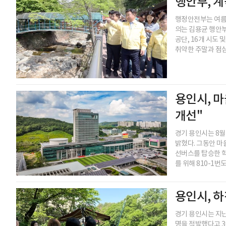
행안부, 
행정안전부는 여름철
의는 김용균 행안
공단, 16개 시도
취약한 주말과 점심
용인시, 마
개선"
경기 용인시는 8월
밝혔다. 그동안 마을
선버스를 탑승한 학
를 위해 810-1번
용인시, 하
경기 용인시는 지난
명을 적발했다고 3