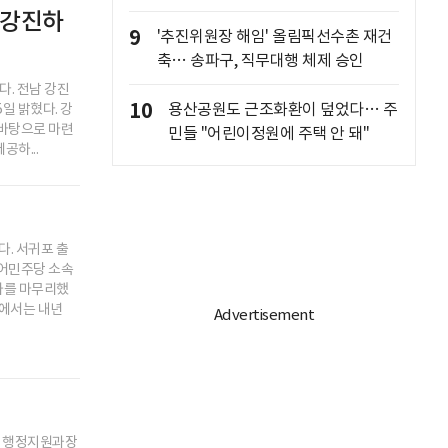
 강진하
9
'추진위원장 해임' 올림픽선수촌 재건
축… 송파구, 직무대행 체제 승인
다. 전남 강진
10
용산공원도 근조화환이 덮었다… 주
일 밝혔다. 강
 바탕으로 마련
민들 "어린이정원에 주택 안 돼"
공하...
. 서귀포 출
불어민주당 소속
차를 마무리했
가에서는 내년
원 행정지원과장