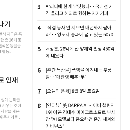
3
박리다매 한계 부딪혔나… 국내선 가
격 올리고 해외로 향하는 저가커피
나기
4
"직접 농사 안 지으면 내년까지 팔아
별식 지급은 폭
라"… 양도세 중과에 떨고 있는 6070
 총 16개 동
특별식은 동물들
5
서장훈, 28억에 산 양재역 빌딩 450억
행동...
에 내놨다
6
[주간 특산물] 폭염을 이겨내는 푸릇
함… '대관령 배추·무'
로 인재
7
[오늘의 운세] 8월 8일 토요일
 징계 논의를
8
[인터뷰] 美 DARPA AI 사이버 챌린지
를 키우는 것이
 사람을 세운
1위 이끈 김태수 마이크로소프트 부사
워주시기를...
장 "AI 모델보다 중요한건 운영 체계와
거버넌스"