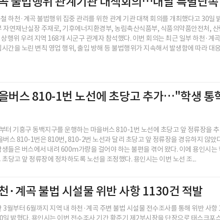
계곡 불법행위 관계기관 대책회의…내달 특별단속
 하천·계곡 불법행위 집중 관리를 위한 관계 기관 대책 회의를 개최했다고 30일 밝
부 자연재난실장 주재로, 기후에너지환경부, 농림축산식품부, 식품의약품안전처, 산
 및 상행위 우려 지역 168개 시군구 관계자 참석했다. 이번 회의는 최근 일부 하천·
시간을 노린 변칙 영업 행위, 출입 방해 등 불법행위가 지속해서 발생함에 따라 대응 방
을버스 810-1번 노선에 초당고 추가…"학생 통
부터 기흥구 동백지구를 운행하는 마을버스 810-1번 노선에 초당고 앞 정류장을 
버스 810-1번은 810번, 810-2번 노선과 달리 초당고 앞 정류장을 경유하지 않았다
생들은 버스에서 내려 600m가량을 걸어야 하는 불편을 겪어 왔다. 이에 용인시는
도 초당고 앞 정류장에 정차하도록 노선을 조정했다. 용인시는 이번 노선 조...
천·계곡 불법 시설물 위반 사항 1130건 적발
 3월부터 6월까지 지역 내 하천·계곡 주변 불법 시설물 전수조사를 통해 위반 사항 11
0일 밝혔다. 용인시는 이번 전수조사 기간 황준기 제2부시장을 단장으로 태스크포스