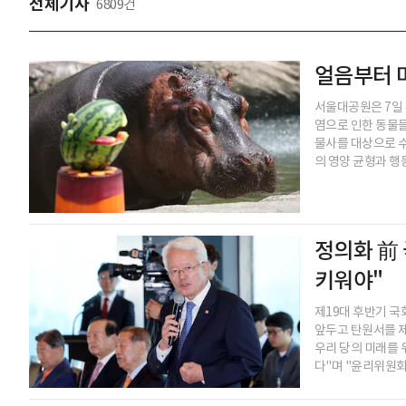
전체기사
6809건
얼음부터 
서울대공원은 7일 
염으로 인한 동물들
물사를 대상으로 수
의 영양 균형과 행
정의화 前
키워야"
제19대 후반기 국
앞두고 탄원서를 제
우리 당의 미래를 
다"며 "윤리위원회