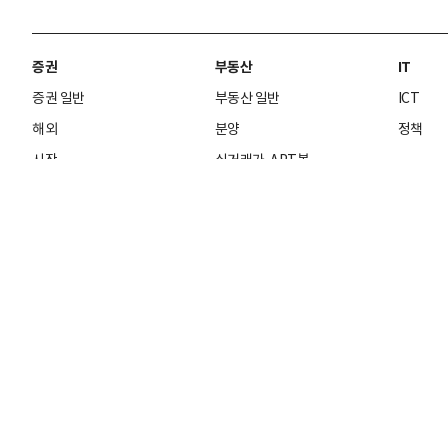
증권
부동산
IT
증권 일반
부동산 일반
ICT
해외
분양
정책
시장
실거래가-APT봇
금융
분석
사회
국제
사이언스
사회 일반
국제 일반
과학
법조
국제 경제
테크놀로
글로벌 피플
자연·환