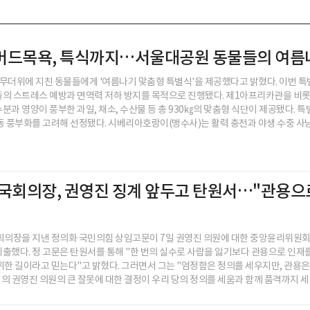
머드목욕, 특식까지…서울대공원 동물들의 여름
무더위에 지친 동물들에게 '여름나기 맞춤형 특별식'을 제공했다고 밝혔다. 이번 특
의 스트레스 예방과 면역력 저하 방지를 목적으로 진행됐다. 제1아프리카관을 비롯한
분과 영양이 풍부한 과일, 채소, 수산물 등 총 930㎏의 맞춤형 식단이 제공됐다. 
동 풍부화를 고려해 선정됐다. 시베리아호랑이(맹수사)는 활력 충전과 야생 수중 사냥 
 국회의장, 권영진 징계 앞두고 탄원서…"관용으
회의장을 지낸 정의화 국민의힘 상임고문이 7일 권영진 의원에 대한 중앙윤리위원회
출했다. 정 고문은 탄원서를 통해 "한 번의 실수로 사람을 잃기보다 관용으로 인재
위한 길이라고 믿는다"고 밝혔다. 그러면서 그는 "엄정함은 정의를 세우지만, 관용은
의 권영진 의원의 큰 잘못에 대한 결정이 우리 당의 정의를 세움과 함께 품격까지 세