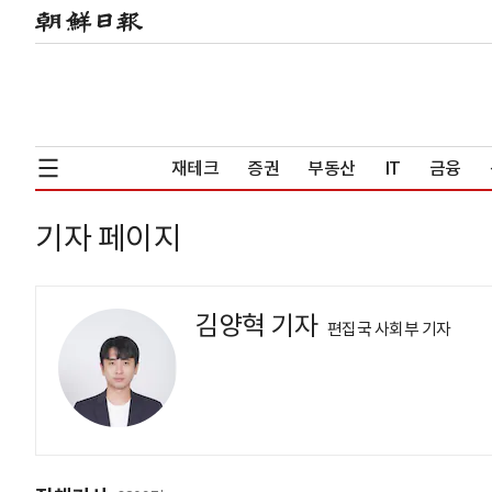
재테크
증권
부동산
IT
금융
기자 페이지
김양혁 기자
편집국 사회부 기자