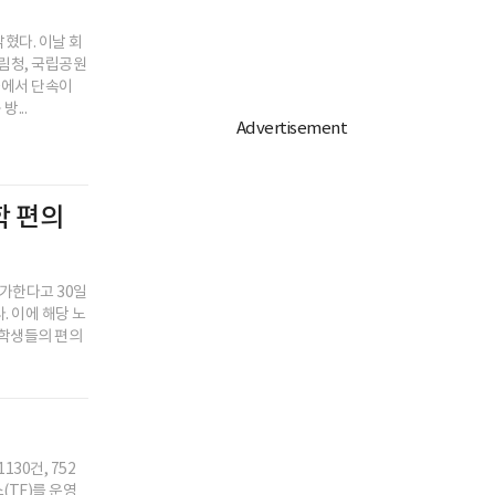
학대 여부 수사
5시간 후
혔다. 이날 회
림청, 국립공원
'김부장' 공동제작사 판타지오 회장,
계곡에서 단속이
자본시장법 위반 혐의 피소
...
3시간 후
李대통령 "청년들이 정책 때문에 결혼
망설이는 일 없어야"
학 편의
3시간 후
대한축구협회, 성접대 파문에 사과…
"쇄신 약속, 현재는 부적절 행위 없어"
추가한다고 30일
. 이에 해당 노
2시간 후
 학생들의 편의
추미애 "국가직 소방공무원 인건비,
경기도가 1조원 이상 부담… 재정 개혁
시급"
3분 후
중대본, 폭염 대응 범정부 대응 체계
30건, 752
강화… 추가 방안도 논의
(TF)를 운영