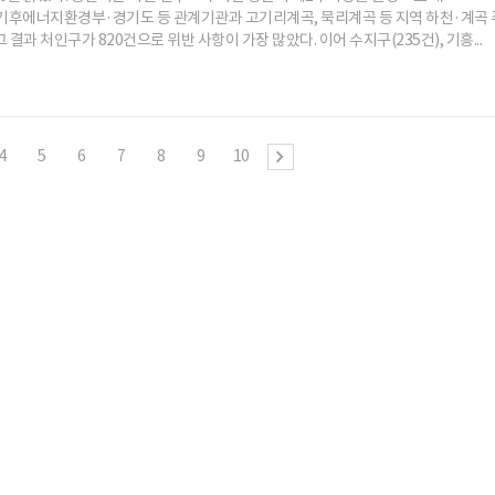
기후에너지환경부·경기도 등 관계기관과 고기리계곡, 묵리계곡 등 지역 하천·계곡 
 결과 처인구가 820건으로 위반 사항이 가장 많았다. 이어 수지구(235건), 기흥...
4
5
6
7
8
9
10