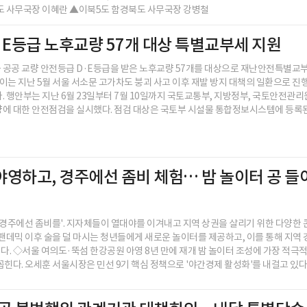
 사무국장 이혜란 ▲이북5도 함경북도 사무국장 강병철
·E등급 노후교량 57개 대상 특별교부세 지원
 공공 교량 안전등급 D·E등급을 받은 노후교량 57개를 대상으로 재난안전특별교
. 이는 지난 5월 서울 서소문 고가차도 붕괴 사고 이후 재발 방지 대책의 일환으로 진
. 행안부는 지난 6월 23일부터 7월 10일까지 국토교통부, 지방정부, 국토안전관리
에 대한 안전점검을 실시했다. 점검 대상은 국토부 시설물 통합정보시스템에 등록된 D
야영하고, 경주에선 좀비 체험… 밤 놀이터 공 들
 경주에선 좀비를'. 지자체들이 열대야를 이겨내고 지역 상권을 살리기 위한 다양한
 팬데믹 이후 술을 덜 마시는 청년들에게 새로운 놀이터를 제공하고, 이를 통해 지역
. ◇서울 여의도·뚝섬 한강공원 아영 8년 만에 재개 밤 놀이터 조성에 가장 적극
꼽힌다. 오세훈 서울시장은 민선 9기 핵심 정책으로 '야간경제 활성화'를 내걸고 있다..