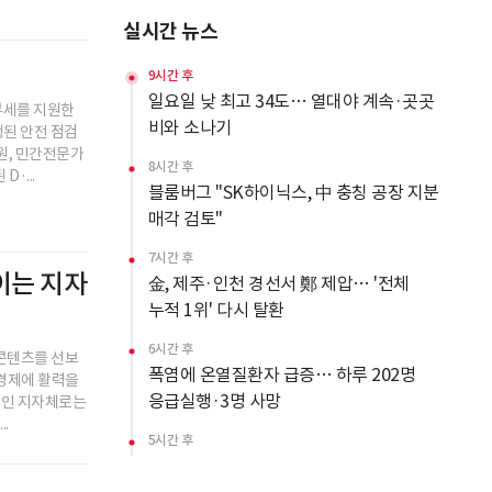
실시간 뉴스
9시간 후
일요일 낮 최고 34도… 열대야 계속·곳곳
부세를 지원한
비와 소나기
행된 안전 점검
원, 민간전문가
8시간 후
·...
블룸버그 "SK하이닉스, 中 충칭 공장 지분
매각 검토"
7시간 후
이는 지자
金, 제주·인천 경선서 鄭 제압… '전체
누적 1위' 다시 탈환
6시간 후
 콘텐츠를 선보
폭염에 온열질환자 급증… 하루 202명
 경제에 활력을
응급실행·3명 사망
적인 지자체로는
.
5시간 후
충남 교회서 지내던 11세 사망…경찰,