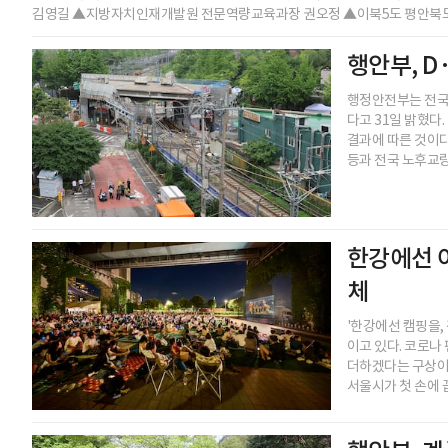
김영길 ▲지방자치인재개발원 전문역량교육과장 권오정 ▲이북5도 평안북도
행안부, D
행정안전부는 전국
다고 31일 밝혔다
결과에 따른 것이다
등과 전국 노후교량
한강에선 
체
'한강에선 캠핑을,
이고 있다. 코로나
더하겠다는 구상이다
서울시가 첫 손에 