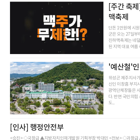
[주간 축
맥축제
단돈 1만원에 시원
군은 오는 27일부
진하맥축제는 네덜
된 지역 대표 여름
'예산철'인
위성곤 제주지사가 
신인 이창흠 부지사
광역단체장들은 시
다. 반면 국민의힘
도...
[인사] 행정안전부
<승진> ◇국장급 ▲지방자치인재개발원 기획부장 박대민 <전보> ◇과장