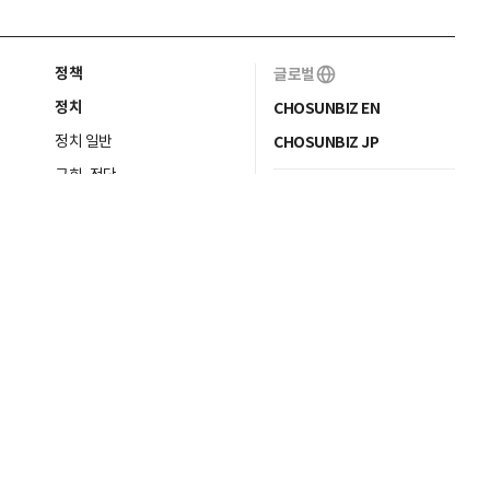
정책
글로벌
정치
CHOSUNBIZ EN
정치 일반
CHOSUNBIZ JP
국회·정당
프리미엄 멤버십
청와대
CSR
머니무브
RM리포트
문화
이코노미조선
문화 일반
IT조선
북리뷰
연예
스포츠