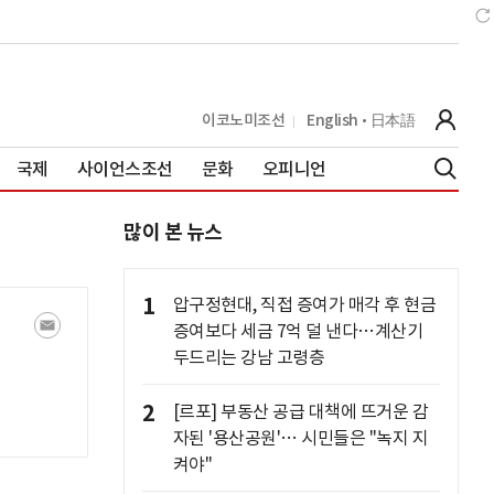
이코노미조선
English
日本語
국제
사이언스조선
문화
오피니언
많이 본 뉴스
1
압구정현대, 직접 증여가 매각 후 현금
증여보다 세금 7억 덜 낸다…계산기
두드리는 강남 고령층
2
[르포] 부동산 공급 대책에 뜨거운 감
자된 '용산공원'… 시민들은 "녹지 지
켜야"