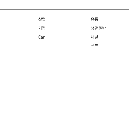
산업
유통
기업
생활 일반
Car
채널
식품
패션·뷰티
조선
오피니언
중소기업·벤처
데스크 칼럼
바이오
지
현장의 시각
재테크
경
기자수첩
전문가 칼럼