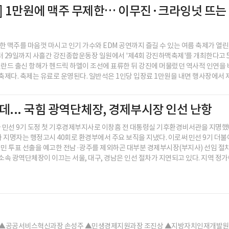
제] 1만원에 맥주 무제한… 이무진·크라잉넛 뜨는
한 맥주를 마음껏 마시고 인기 가수와 EDM 공연까지 즐길 수 있는 여름 축제가 열린
터 29일까지 사흘간 강진종합운동장 일원에서 '제4회 강진하맥축제'를 개최한다고 5
란드 출신 항해가 헨드릭 하멜이 조선에 표류한 뒤 강진에 머물렀던 역사적 인연을
 축제다. 축제는 유료로 운영된다. 일반석은 1인당 입장료 1만원을 내면 행사장에서 제
데... 국힘 광역단체장, 경제부시장 인선 난항
민선 9기 도정 첫 기후경제부지사로 이창흠 전 대통령실 기후환경비서관을 지명했다
 지명자는 행정고시 40회로 환경부에서 주요 보직을 지냈다. 이로써 민선 9기 더
민 투표 선출을 예고한 전남·광주를 제외하곤 대부분 경제부시장(부지사) 선임 절
 소속 광역단체장이 이끄는 서울, 대구, 경남은 인선 절차가 지연되고 있다. 지역 정
급 ▲공공서비스혁신과장 손성주 ▲민생경제지원과장 조진상 ▲지방자치인재개발