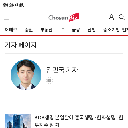
재테크
증권
부동산
IT
금융
산업
중소기업·벤
기자 페이지
김민국 기자
KDB생명 본입찰에 흥국생명·한화생명·한
투지주 참여