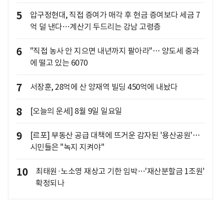
5
압구정현대, 직접 증여가 매각 후 현금 증여보다 세금 7
억 덜 낸다…계산기 두드리는 강남 고령층
6
"직접 농사 안 지으면 내년까지 팔아라"… 양도세 중과
에 떨고 있는 6070
7
서장훈, 28억에 산 양재역 빌딩 450억에 내놨다
8
[오늘의 운세] 8월 9일 일요일
9
[르포] 부동산 공급 대책에 뜨거운 감자된 '용산공원'…
시민들은 "녹지 지켜야"
10
최태원·노소영 재상고 기한 임박…'재산분할금 1조원'
확정되나