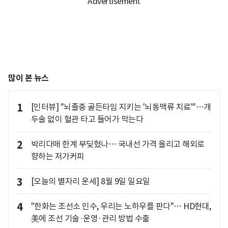
많이 본 뉴스
1
[인터뷰] "뇌졸중 골든타임 지키는 '뇌동맥류 치료'"…개
두술 없이 혈관 타고 들어가 막는다
2
박리다매 한계 부딪혔나… 국내선 가격 올리고 해외로
향하는 저가커피
3
[오늘의 별자리 운세] 8월 9일 일요일
4
"한화는 조선소 인수, 우리는 노하우를 판다"… HD현대,
美에 조선 기술·운영·관리 방법 수출