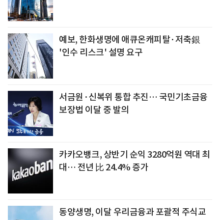
예보, 한화생명에 애큐온캐피탈·저축銀
'인수 리스크' 설명 요구
서금원·신복위 통합 추진… 국민기초금융
보장법 이달 중 발의
카카오뱅크, 상반기 순익 3280억원 역대 최
대… 전년 比 24.4% 증가
동양생명, 이달 우리금융과 포괄적 주식교