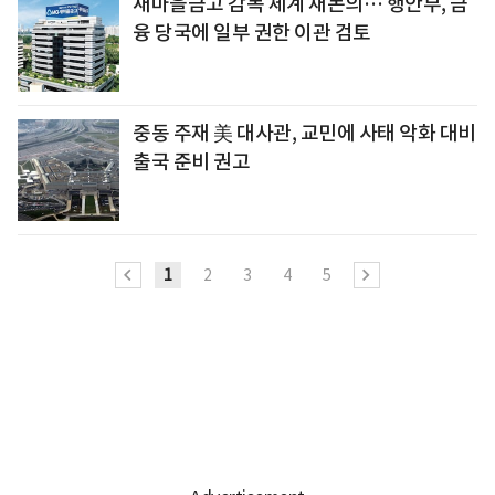
새마을금고 감독 체계 재논의… 행안부, 금
융 당국에 일부 권한 이관 검토
중동 주재 美 대사관, 교민에 사태 악화 대비
출국 준비 권고
1
2
3
4
5