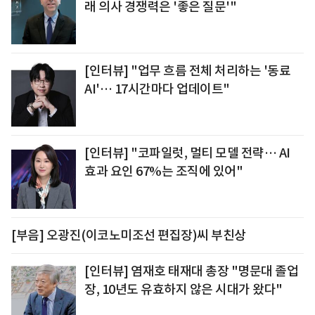
래 의사 경쟁력은 '좋은 질문'"
[인터뷰] "업무 흐름 전체 처리하는 '동료
AI'… 17시간마다 업데이트"
[인터뷰] "코파일럿, 멀티 모델 전략… AI
효과 요인 67%는 조직에 있어"
[부음] 오광진(이코노미조선 편집장)씨 부친상
[인터뷰] 염재호 태재대 총장 "명문대 졸업
장, 10년도 유효하지 않은 시대가 왔다"