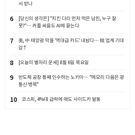
서 받나
6
[당신의 생각은] "치킨 다리 먼저 먹은 남친, 누구 잘
못?"… 커플 싸움도 AI에 묻는다
7
美, 中 태양광 막을 '역대급 카드' 내놨다… 韓 업계 기대
감↑
8
[오늘의 별자리 운세] 8월 6일 목요일
9
반도체 공장 통째 인수하는 노키아… "메모리 다음은 광
통신 병목"
10
코스피, 4%대 급락에 매도 사이드카 발동