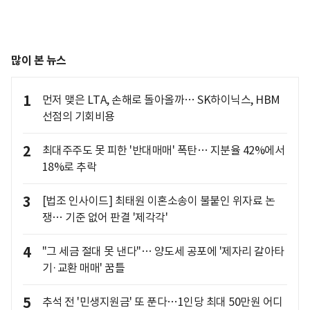
많이 본 뉴스
1
먼저 맺은 LTA, 손해로 돌아올까… SK하이닉스, HBM
선점의 기회비용
2
최대주주도 못 피한 '반대매매' 폭탄… 지분율 42%에서
18%로 추락
3
[법조 인사이드] 최태원 이혼소송이 불붙인 위자료 논
쟁… 기준 없어 판결 '제각각'
4
"그 세금 절대 못 낸다"… 양도세 공포에 '제자리 갈아타
기·교환 매매' 꿈틀
5
추석 전 '민생지원금' 또 푼다…1인당 최대 50만원 어디