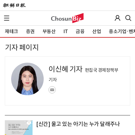
재테크
증권
부동산
IT
금융
산업
중소기업·벤
기자 페이지
이신혜 기자
편집국 경제정책부
기자
[신간] 울고 있는 아기는 누가 달래주나