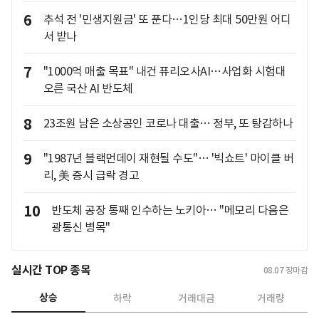
6
추석 전 '민생지원금' 또 푼다…1인당 최대 50만원 어디
서 받나
7
"1000억 매출 목표" 내건 퓨리오사AI…사업화 시험대
오른 국산 AI 반도체
8
23조원 남은 소상공인 코로나 대출… 정부, 또 탕감하나
9
"1987년 블랙먼데이 재현될 수도"… '빅쇼트' 마이클 버
리, 美 증시 급락 경고
10
반도체 공장 통째 인수하는 노키아… "메모리 다음은
광통신 병목"
실시간 TOP 종목
08.07
장마감
상승
하락
거래대금
거래량