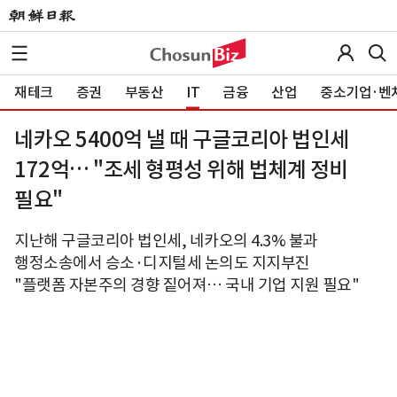
재테크
증권
부동산
IT
금융
산업
중소기업·벤
네카오 5400억 낼 때 구글코리아 법인세
172억… "조세 형평성 위해 법체계 정비
필요"
지난해 구글코리아 법인세, 네카오의 4.3% 불과
행정소송에서 승소·디지털세 논의도 지지부진
"플랫폼 자본주의 경향 짙어져… 국내 기업 지원 필요"