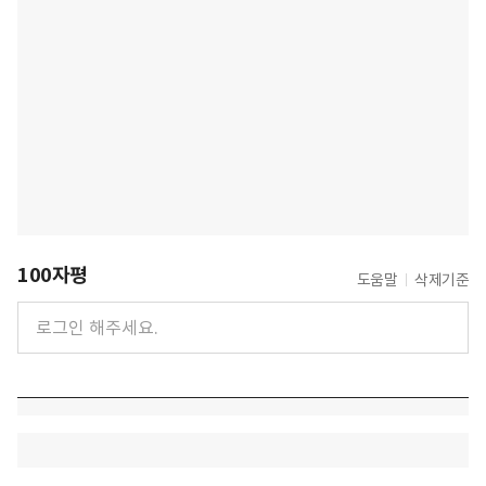
100자평
도움말
삭제기준