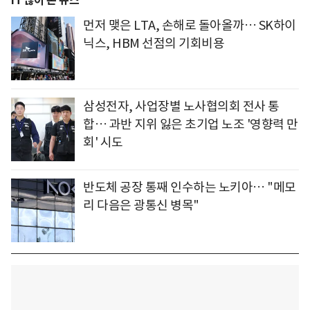
IT 많이 본 뉴스
먼저 맺은 LTA, 손해로 돌아올까… SK하이
닉스, HBM 선점의 기회비용
삼성전자, 사업장별 노사협의회 전사 통
합… 과반 지위 잃은 초기업 노조 '영향력 만
회' 시도
반도체 공장 통째 인수하는 노키아… "메모
리 다음은 광통신 병목"