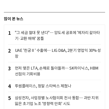
많이 본 뉴스
1
"그 세금 절대 못 낸다"… 양도세 공포에 '제자리 갈아타
기·교환 매매' 꿈틀
2
UAE '천궁Ⅱ' 수출에… LIG D&A, 2분기 영업익 30% 성
장
3
먼저 맺은 LTA, 손해로 돌아올까… SK하이닉스, HBM
선점의 기회비용
4
투썸플레이스, 정말 스타벅스 제쳤나
5
삼성전자, 사업장별 노사협의회 전사 통합… 과반 지위
잃은 초기업 노조 '영향력 만회' 시도