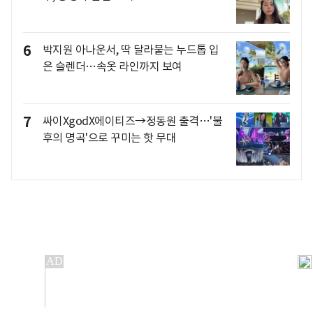
6
박지원 아나운서, 딱 달라붙는 누드톱 입
은 슬렌더…속옷 라인까지 보여
7
싸이XgodX에이티즈→정동원 출격…'불
후의 명곡'으로 꾸미는 핫 무대
개인정보처리방침
앱설치(Android)