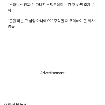
"스타벅스 진짜 안 가나?"… 탱크데이 논란 후 바뀐 결제 순
위
"불닭 파는 그 삼양 아니에요?" 주식할 때 주의해야 할 회사
명들