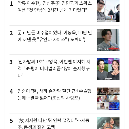
1
악뮤 이수현, '김성주子' 김민국과 스위스
여행 "첫 만남에 2시간 넘게 기다렸다"
2
굶고 만든 비주얼이었다..이동욱, 10년 만
에 꺼낸 옷 "유인나 사이즈" ('도깨비')
3
'전자발찌 1호' 고영욱, 이번엔 이지혜 저
격.."49평이 미니멀리즘? 많이 출세했구
나"
4
인순이 "딸, 새끼 손가락 절단 7번 수술했
는데…결국 잃어" (조선의 사랑꾼)
5
"故 서세원 떠난 뒤 연락 끊겼다"…서동
주, 동생과 절연 고백