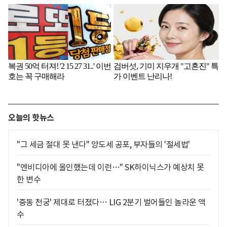
오늘의 핫뉴스
"그 세금 절대 못 낸다" 양도세 공포, 부자들의 '절세법'
"엔비디아에 올인했는데 이런…" SK하이닉스가 예상치 못
한 변수
'중동 천궁' 제대로 터졌다… LIG 2분기 벌어들인 놀라운 액
수