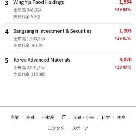
1,554
3
Wing Yip Food Holdings
+
29.93
%
出来高
346,924
売買代金
5.3億
1,203
4
Sangsangin Investment & Securities
+
29.91
%
出来高
1,380,356
売買代金
16.6億
3,020
5
Korea Advanced Materials
+
29.89
%
出来高
3,991,467
売買代金
118.3億
IT
産業
金融
不動産
流通・小売
科学
国際
エンタメ
スポーツ