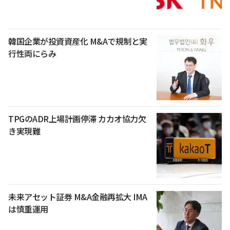
韓国企業が投資資産化 M&Aで規制と実
行性両にらみ
TPGのADR上場計画停滞 カカオ協力欠
き実現難
未来アセット証券 M&A金融再拡大 IMA
は慎重運用