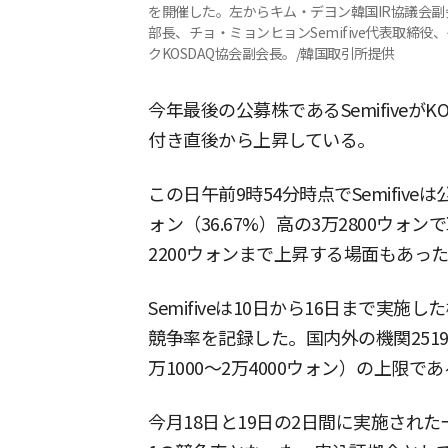
を開催した。左からキム・デヨン韓国IR協議会副
部長、チョ・ミョンヒョンSemifive代表取締
クKOSDAQ協会副会長。/韓国取引所提供
今年最後の公募株であるSemifiveが
付き直後から上昇している。
この日午前9時54分時点でSemifive
ォン（36.67%）高の3万2800ウ
2200ウォンまで上昇する場面もあっ
Semifiveは10日から16日まで実施
競争率を記録した。国内外の機関251
万1000〜2万4000ウォン）の上限で
今月18日と19日の2日間に実施された