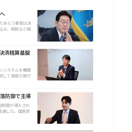
へ
ためらう事態は決
込み、税制など結
決済精算基盤
ンシステムを構築
続して資産の発行
下落防御で主導
型制度が導入され
る見通しだ。国民年