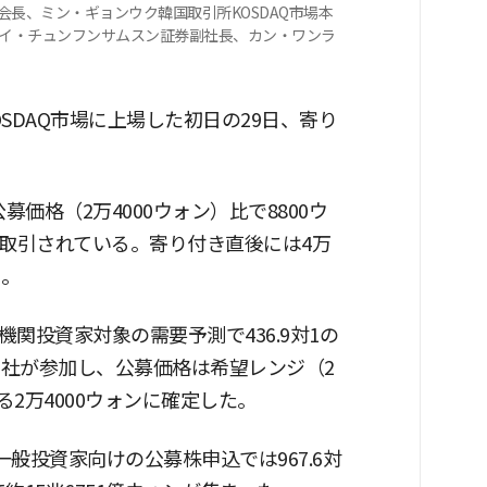
会長、ミン・ギョンウク韓国取引所KOSDAQ市場本
役、イ・チュンフンサムスン証券副社長、カン・ワンラ
KOSDAQ市場に上場した初日の29日、寄り
は公募価格（2万4000ウォン）比で8800ウ
ォンで取引されている。寄り付き直後には4万
た。
した機関投資家対象の需要予測で436.9対1の
9社が参加し、公募価格は希望レンジ（2
ある2万4000ウォンに確定した。
一般投資家向けの公募株申込では967.6対