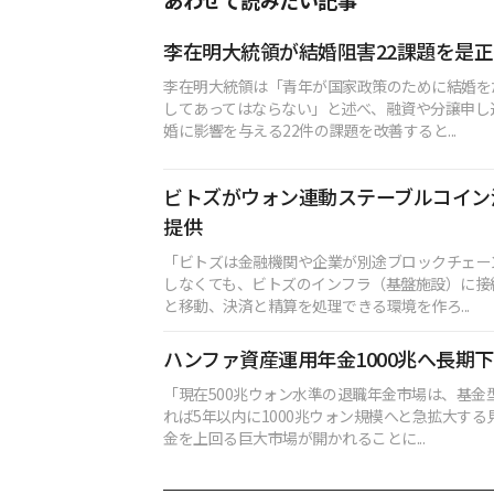
あわせて読みたい記事
李在明大統領が結婚阻害22課題を是正
李在明大統領は「青年が国家政策のために結婚を
してあってはならない」と述べ、融資や分譲申し
婚に影響を与える22件の課題を改善すると...
ビトズがウォン連動ステーブルコイン
提供
「ビトズは金融機関や企業が別途ブロックチェー
しなくても、ビトズのインフラ（基盤施設）に接
と移動、決済と精算を処理できる環境を作ろ...
ハンファ資産運用年金1000兆へ長期
「現在500兆ウォン水準の退職年金市場は、基金
れば5年以内に1000兆ウォン規模へと急拡大す
金を上回る巨大市場が開かれることに...