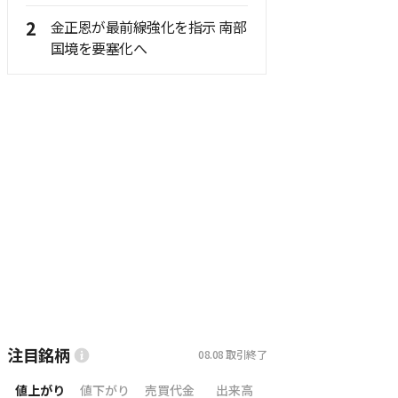
2
金正恩が最前線強化を指示 南部
国境を要塞化へ
注目銘柄
08.08
取引終了
値上がり
値下がり
売買代金
出来高