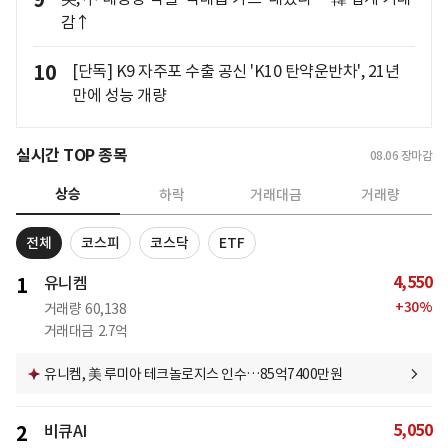
9
감↑
10
[단독] K9 자주포 수출 공신 'K10 탄약운반차', 21년
만에 성능 개량
실시간 TOP 종목
08.06
장마감
상승
하락
거래대금
거래량
전체
코스피
코스닥
ETF
4,550
1
유니켐
+
30
%
거래량
60,138
거래대금
2.7억
유니켐, 美 루미아 테크놀로지스 인수…85억7400만원
5,050
2
비큐AI