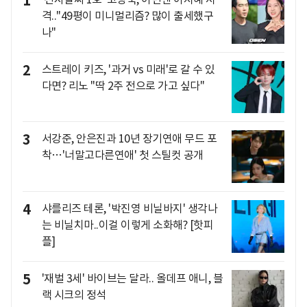
1
격.."49평이 미니멀리즘? 많이 출세했구
나"
2
스트레이 키즈, '과거 vs 미래'로 갈 수 있
다면? 리노 "딱 2주 전으로 가고 싶다"
3
서강준, 안은진과 10년 장기연애 무드 포
착…'너말고다른연애' 첫 스틸컷 공개
4
샤를리즈 테론, '박진영 비닐바지' 생각나
는 비닐치마..이걸 이렇게 소화해? [핫피
플]
5
'재벌 3세' 바이브는 달라.. 올데프 애니, 블
랙 시크의 정석