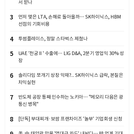
서 받나
3
먼저 맺은 LTA, 손해로 돌아올까… SK하이닉스, HBM
선점의 기회비용
4
투썸플레이스, 정말 스타벅스 제쳤나
5
UAE '천궁Ⅱ' 수출에… LIG D&A, 2분기 영업익 30% 성
장
6
솔리다임 쪼개기 상장 악재?... SK하이닉스 급락, 본질은
차익실현
7
반도체 공장 통째 인수하는 노키아… "메모리 다음은 광
통신 병목"
8
[단독] 부대찌개·보쌈 프랜차이즈 '놀부' 기업회생 신청
美, 中 태양광 막을 '역대급 카드' 내놨다… 韓 업계 기대