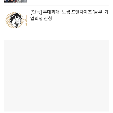
[단독] 부대찌개·보쌈 프랜차이즈 '놀부' 기
업회생 신청