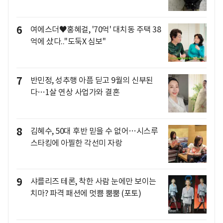
6
여에스더♥홍혜걸, '70억' 대치동 주택 38
억에 샀다.."도둑X 심보"
7
반민정, 성추행 아픔 딛고 9월의 신부된
다…1살 연상 사업가와 결혼
8
김혜수, 50대 후반 믿을 수 없어…시스루
스타킹에 아찔한 각선미 자랑
9
샤를리즈 테론, 착한 사람 눈에만 보이는
치마? 파격 패션에 멋쁨 뿜뿜 (포토)