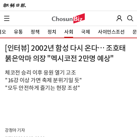
이오
유통
정책
정치
사회
국제
사이언스조선
문
[인터뷰] 2002년 함성 다시 온다… 조호태
붉은악마 의장 "멕시코전 2만명 예상"
체코전 승리 이후 응원 열기 고조
"16강 이상 가면 축제 분위기일 듯"
"모두 안전하게 즐기는 현장 조성"
강정아 기자