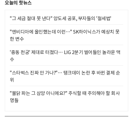
오늘의 핫뉴스
"그 세금 절대 못 낸다" 양도세 공포, 부자들의 '절세법'
"엔비디아에 올인했는데 이런…" SK하이닉스가 예상치 못
한 변수
'중동 천궁' 제대로 터졌다… LIG 2분기 벌어들인 놀라운 액
수
"스타벅스 진짜 안 가나?"… 탱크데이 논란 후 바뀐 결제 순
위
"불닭 파는 그 삼양 아니에요?" 주식할 때 주의해야 할 회사
명들