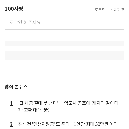
100자평
도움말
삭제기준
많이 본 뉴스
1
"그 세금 절대 못 낸다"… 양도세 공포에 '제자리 갈아타
기·교환 매매' 꿈틀
2
추석 전 '민생지원금' 또 푼다…1인당 최대 50만원 어디