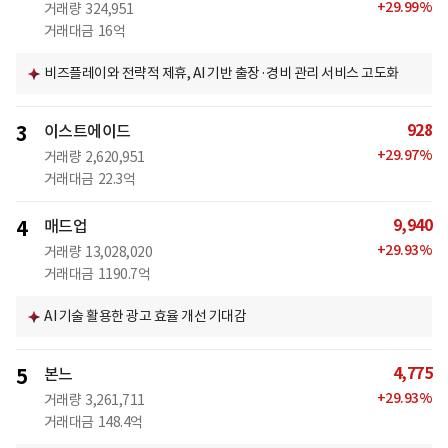
+
29.99
%
거래량
324,951
거래대금
16억
비즈플레이와 전략적 제휴, AI 기반 출장·경비 관리 서비스 고도화
928
3
이스트에이드
+
29.97
%
거래량
2,620,951
거래대금
22.3억
9,940
4
매드업
+
29.93
%
거래량
13,028,020
거래대금
1190.7억
AI 기술 활용한 광고 효율 개선 기대감
4,775
5
본느
+
29.93
%
거래량
3,261,711
거래대금
148.4억