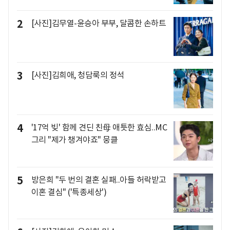
2
[사진]김무열-윤승아 부부, 달콤한 손하트
3
[사진]김희애, 청담룩의 정석
4
'17억 빚' 함께 견딘 친母 애틋한 효심..MC
그리 "제가 챙겨야죠" 뭉클
5
방은희 "두 번의 결혼 실패..아들 허락받고
이혼 결심" ('특종세상')