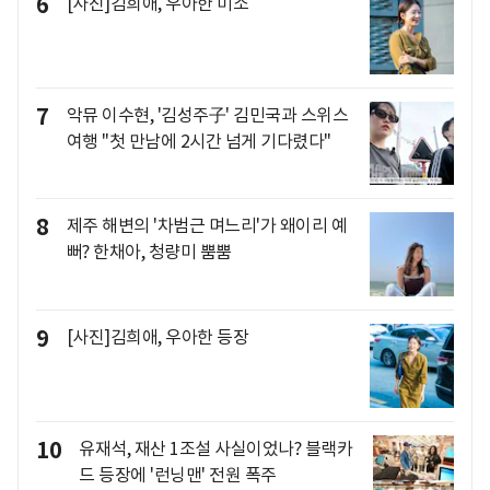
6
[사진]김희애, 우아한 미소
7
악뮤 이수현, '김성주子' 김민국과 스위스
여행 "첫 만남에 2시간 넘게 기다렸다"
8
제주 해변의 '차범근 며느리'가 왜이리 예
뻐? 한채아, 청량미 뿜뿜
9
[사진]김희애, 우아한 등장
10
유재석, 재산 1조설 사실이었나? 블랙카
드 등장에 '런닝맨' 전원 폭주