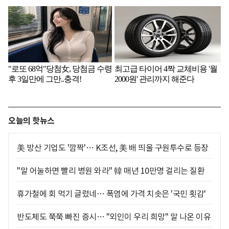
오늘의 핫뉴스
美 방산 기업도 '깜짝'… K조선, 美 배 띄울 구원투수로 등장
"말 어눌하면 빨리 병원 와라" 韓 매년 10만명 걸리는 질환
휴가철에 회 먹기 글렀네… 폭염에 가격 치솟은 '국민 횟감'
반도체도 쭉쭉 빠진 증시… "외인이 우리 희망" 말 나온 이유