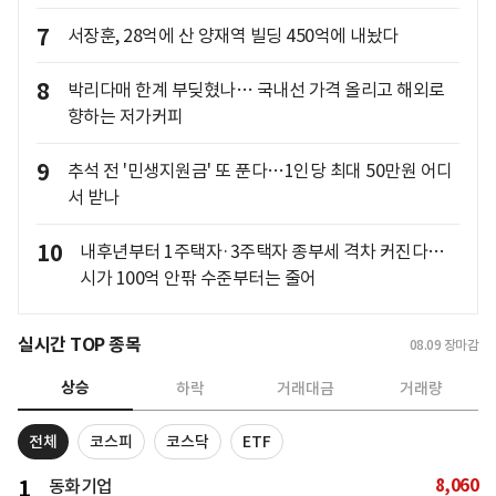
7
서장훈, 28억에 산 양재역 빌딩 450억에 내놨다
8
박리다매 한계 부딪혔나… 국내선 가격 올리고 해외로
향하는 저가커피
9
추석 전 '민생지원금' 또 푼다…1인당 최대 50만원 어디
서 받나
10
내후년부터 1주택자·3주택자 종부세 격차 커진다…
시가 100억 안팎 수준부터는 줄어
실시간 TOP 종목
08.09
장마감
상승
하락
거래대금
거래량
전체
코스피
코스닥
ETF
8,060
1
동화기업