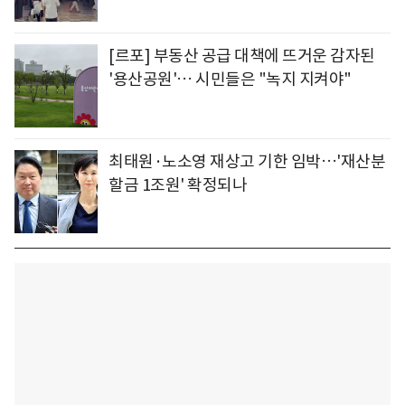
[르포] 부동산 공급 대책에 뜨거운 감자된
'용산공원'… 시민들은 "녹지 지켜야"
최태원·노소영 재상고 기한 임박…'재산분
할금 1조원' 확정되나