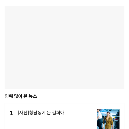
연예 많이 본 뉴스
1
[사진]청담동에 뜬 김희애