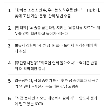
1
"한화는 조선소 인수, 우리는 노하우를 판다"… HD현대,
美에 조선 기술·운영·관리 방법 수출
2
[인터뷰] "뇌졸중 골든타임 지키는 '뇌동맥류 치료'"…개
두술 없이 혈관 타고 들어가 막는다
3
보유세 강화에 '세 낀 집' 퇴로… 토허제 실거주 예외 확
대 추진
4
[주간증시전망] "외국인 언제 돌아오나"…역대급 반등
뒤 더 막막해진 증시
5
압구정현대, 직접 증여가 매각 후 현금 증여보다 세금 7
억 덜 낸다…계산기 두드리는 강남 고령층
6
"직접 농사 안 지으면 내년까지 팔아라"… 양도세 중과
에 떨고 있는 6070