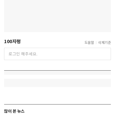
100자평
도움말
삭제기준
많이 본 뉴스