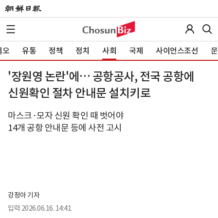
이오
유통
정책
정치
사회
국제
사이언스조선
문
'장원영 논란'에… 공항공사, 전국 공항에
신원확인 절차 안내문 설치키로
마스크·모자 신원 확인 때 벗어야
14개 공항 안내문 등에 사전 고시
강정아 기자
입력
2026.06.16. 14:41