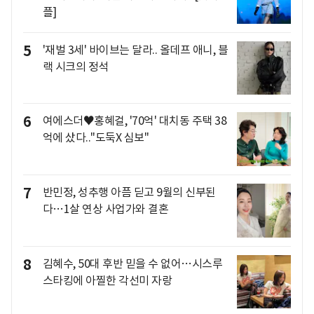
플]
5
'재벌 3세' 바이브는 달라.. 올데프 애니, 블
랙 시크의 정석
6
여에스더♥홍혜걸, '70억' 대치동 주택 38
억에 샀다.."도둑X 심보"
7
반민정, 성추행 아픔 딛고 9월의 신부된
다…1살 연상 사업가와 결혼
8
김혜수, 50대 후반 믿을 수 없어…시스루
스타킹에 아찔한 각선미 자랑