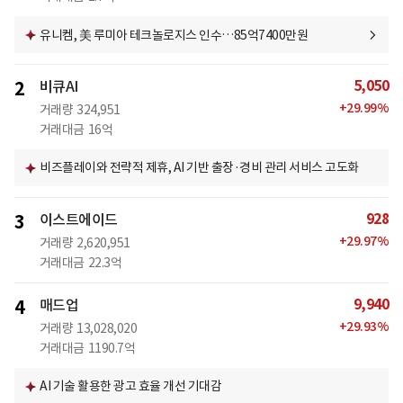
유니켐, 美 루미아 테크놀로지스 인수…85억7400만원
5,050
2
비큐AI
+
29.99
%
거래량
324,951
거래대금
16억
비즈플레이와 전략적 제휴, AI 기반 출장·경비 관리 서비스 고도화
928
3
이스트에이드
+
29.97
%
거래량
2,620,951
거래대금
22.3억
9,940
4
매드업
+
29.93
%
거래량
13,028,020
거래대금
1190.7억
AI 기술 활용한 광고 효율 개선 기대감