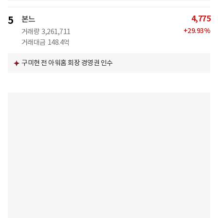
4,775
5
본느
+
29.93
%
거래량
3,261,711
거래대금
148.4억
구미현 전 아워홈 회장 경영권 인수