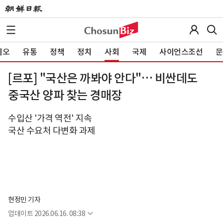
이오
유통
정책
정치
사회
국제
사이언스조선
문
[르포] "국산은 까봐야 안다"… 비싼데도
중국산 양파 찾는 경매장
수입산 '가격 역전' 지속
국산 수요처 다변화 과제
현정민 기자
업데이트
2026.06.16. 08:38