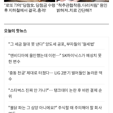
오늘의 핫뉴스
"그 세금 절대 못 낸다" 양도세 공포, 부자들의 '절세법'
"엔비디아에 올인했는데 이런…" SK하이닉스가 예상치 못
한 변수
'중동 천궁' 제대로 터졌다… LIG 2분기 벌어들인 놀라운 액
수
"스타벅스 진짜 안 가나?"… 탱크데이 논란 후 바뀐 결제 순
위
"불닭 파는 그 삼양 아니에요?" 주식할 때 주의해야 할 회사