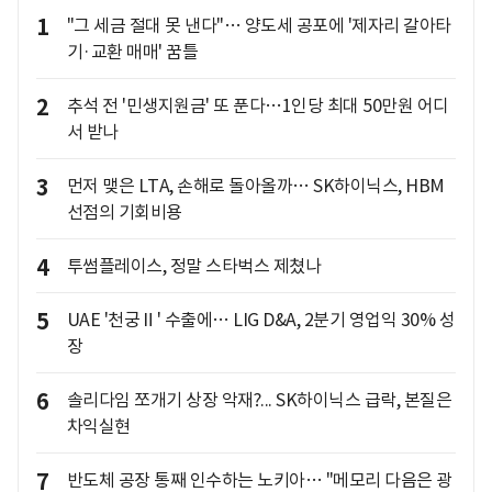
1
"그 세금 절대 못 낸다"… 양도세 공포에 '제자리 갈아타
기·교환 매매' 꿈틀
2
추석 전 '민생지원금' 또 푼다…1인당 최대 50만원 어디
서 받나
3
먼저 맺은 LTA, 손해로 돌아올까… SK하이닉스, HBM
선점의 기회비용
4
투썸플레이스, 정말 스타벅스 제쳤나
5
UAE '천궁Ⅱ' 수출에… LIG D&A, 2분기 영업익 30% 성
장
6
솔리다임 쪼개기 상장 악재?... SK하이닉스 급락, 본질은
차익실현
7
반도체 공장 통째 인수하는 노키아… "메모리 다음은 광