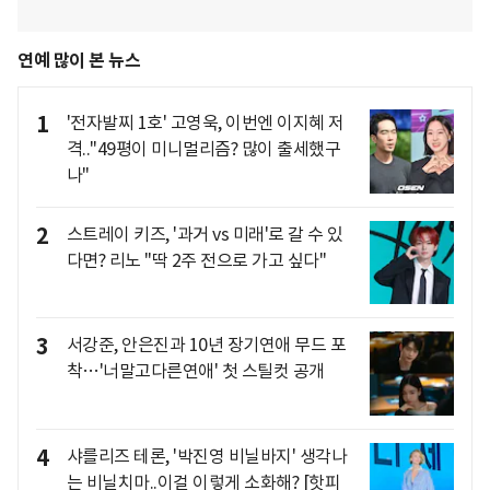
연예 많이 본 뉴스
1
'전자발찌 1호' 고영욱, 이번엔 이지혜 저
격.."49평이 미니멀리즘? 많이 출세했구
나"
2
스트레이 키즈, '과거 vs 미래'로 갈 수 있
다면? 리노 "딱 2주 전으로 가고 싶다"
3
서강준, 안은진과 10년 장기연애 무드 포
착…'너말고다른연애' 첫 스틸컷 공개
4
샤를리즈 테론, '박진영 비닐바지' 생각나
는 비닐치마..이걸 이렇게 소화해? [핫피