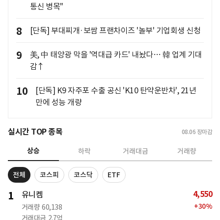
통신 병목"
8
[단독] 부대찌개·보쌈 프랜차이즈 '놀부' 기업회생 신청
9
美, 中 태양광 막을 '역대급 카드' 내놨다… 韓 업계 기대
감↑
10
[단독] K9 자주포 수출 공신 'K10 탄약운반차', 21년
만에 성능 개량
실시간 TOP 종목
08.06
장마감
상승
하락
거래대금
거래량
전체
코스피
코스닥
ETF
4,550
1
유니켐
+
30
%
거래량
60,138
거래대금
2.7억