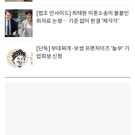
[법조 인사이드] 최태원 이혼소송이 불붙인
위자료 논쟁… 기준 없어 판결 '제각각'
[단독] 부대찌개·보쌈 프랜차이즈 '놀부' 기
업회생 신청