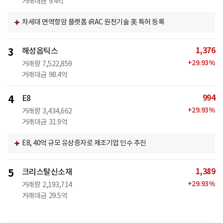
거래대금
9.4억
차세대 면역항암 플랫폼 iRAC 원천기술 美 특허 등록
1,376
3
해성옵틱스
+
29.93
%
거래량
7,522,859
거래대금
98.4억
994
4
E8
+
29.93
%
거래량
3,434,662
거래대금
31.9억
E8, 40억 규모 유상증자로 제조기업 인수 추진
1,389
5
크리스탈신소재
+
29.93
%
거래량
2,193,714
거래대금
29.5억