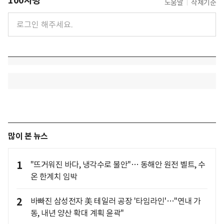
100자평
도움말
삭제기준
많이 본 뉴스
1
"뜨거워진 바다, 냉각수로 불안"… 동해안 원전 벨트, 수
온 한계치 임박
2
바빠진 삼성전자 美 테일러 공장 '타임라인'…"연내 가
동, 내년 양산 확대 계획 윤곽"