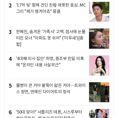
2
'17억 빚' 함께 견딘 친母 애틋한 효심..MC
그리 "제가 챙겨야죠" 뭉클
3
한혜진, 숨겨온 '가족사' 고백..점사에 눈물
터진 모녀 "아파도 못 쉬어" ('미우새')[종
합]
4
'4대째 의사 집안' 하영, 증조부 친일 의혹
에 "온라인 내용 사실무근"
5
물병이 큰 거야 팔뚝이 얇은 거야…트와이
스 정연, 연예인 다이어트의 정석
6
'50대 맞아?' 샤를리즈 테론, 시스루부터