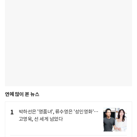
연예 많이 본 뉴스
1
박하선은 '명품녀', 류수영은 '성인영화'…
고영욱, 선 세게 넘었다