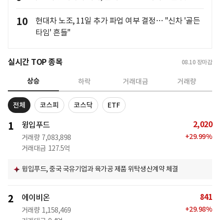
10
현대차 노조, 11일 추가 파업 여부 결정… "신차 '골든
타임' 흔들"
실시간 TOP 종목
08.10
장마감
상승
하락
거래대금
거래량
전체
코스피
코스닥
ETF
2,020
1
윙입푸드
+
29.99
%
거래량
7,083,898
거래대금
127.5억
윙입푸드, 중국 국유기업과 육가공 제품 위탁생산계약 체결
841
2
에이비온
+
29.98
%
거래량
1,158,469