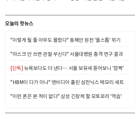
오늘의 핫뉴스
"이렇게 될 줄 아무도 몰랐다" 동해안 원전 '올스톱' 위기
"마스크 안 쓰면 관절 쑤신다" 서울대병원 충격 연구 결과
[단독]
뉴욕보다도 더 낸다… 서울 보유세 뜯어보니 '깜짝'
"HBM이 다가 아냐" 엔비디아 홀린 삼전닉스 메모리 세트
"이런 폰은 본 적이 없다" 삼성 긴장케 할 모토로라 '역습'