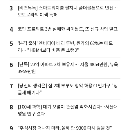
3
[비즈톡톡] 스마트워치를 펼치니 폴더블폰으로 변신…
모토로라의 이색 특허
4
코인 프로젝트 3번 실패한 싸이월드, 또 신규 사업 발표
5
'본격 출하' 엔비디아 베라 루빈, 원가의 62%는 메모
리… "HBM4보다 비중 큰 소캠2"
6
[단독] 23억 아파트 3채 보유세… 서울 4854만원, 뉴욕
3959만원
7
[당신의 생각은] 집 2채 부부도 청약 허용? 1인가구 "싱
글세 매기나"
8
[100세 과학] 대기 오염이 관절염 악화시킨다…서울대
병원 연구 결과
9
"주식시장 떠나지 마라, 올해 안 9300 다시 뚫을 것"