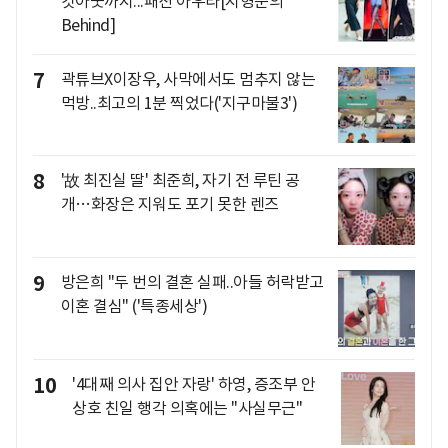
컷아웃까지...패션 아우라[지형준의
Behind]
7
곽튜브X이장우, 사막에서도 멈추지 않는
먹방..최고의 1분 찍었다('지구마불3')
8
'故 최진실 딸' 최준희, 자기 전 루틴 공
개…화장은 지워도 포기 못한 렌즈
9
방은희 "두 번의 결혼 실패..아들 허락받고
이혼 결심" ('특종세상')
10
'4대째 의사 집안 자랑' 하영, 증조부 안
상호 친일 행각 의혹에는 "사실무근"