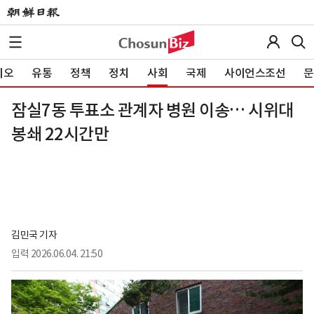
이오
유통
정책
정치
사회
국제
사이언스조선
문
잠실7동 투표소 관계자 병원 이송… 시위대
봉쇄 22시간만
김민국 기자
입력
2026.06.04. 21:50