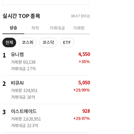
실시간 TOP 종목
08.07
장마감
상승
하락
거래대금
거래량
전체
코스피
코스닥
ETF
4,550
1
유니켐
+
30
%
거래량
60,138
거래대금
2.7억
5,050
2
비큐AI
+
29.99
%
거래량
324,951
거래대금
16억
928
3
이스트에이드
+
29.97
%
거래량
2,620,951
거래대금
22.3억