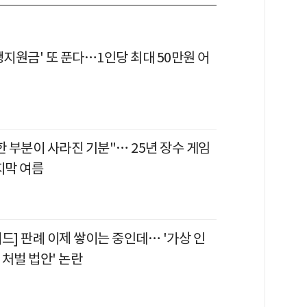
생지원금' 또 푼다…1인당 최대 50만원 어
한 부분이 사라진 기분"… 25년 장수 게임
지막 여름
드] 판례 이제 쌓이는 중인데… '가상 인
물 처벌 법안' 논란