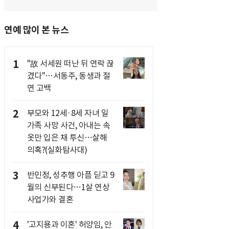
연예 많이 본 뉴스
1
"故 서세원 떠난 뒤 연락 끊
겼다"…서동주, 동생과 절
연 고백
2
부모와 12세·8세 자녀 일
가족 사망 사건, 아내는 속
옷만 입은 채 투신…살해
의혹?(실화탐사대)
3
반민정, 성추행 아픔 딛고 9
월의 신부된다…1살 연상
사업가와 결혼
4
'고지용과 이혼' 허양임, 안