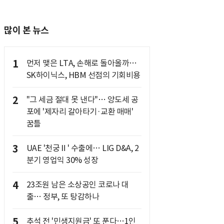
많이 본 뉴스
1
먼저 맺은 LTA, 손해로 돌아올까…
SK하이닉스, HBM 선점의 기회비용
2
"그 세금 절대 못 낸다"… 양도세 공
포에 '제자리 갈아타기·교환 매매'
꿈틀
3
UAE '천궁Ⅱ' 수출에… LIG D&A, 2
분기 영업익 30% 성장
4
23조원 남은 소상공인 코로나 대
출… 정부, 또 탕감하나
5
추석 전 '민생지원금' 또 푼다…1인