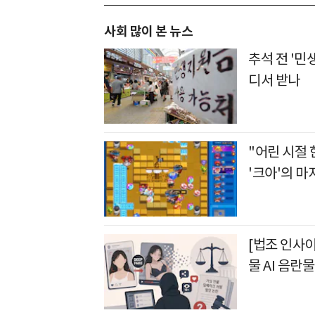
사회 많이 본 뉴스
추석 전 '민
디서 받나
"어린 시절 
'크아'의 마
[법조 인사이
물 AI 음란