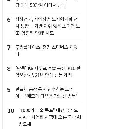
당 최대 50만원 어디서 받나
6
삼성전자, 사업장별 노사협의회 전
사 통합… 과반 지위 잃은 초기업 노
조 '영향력 만회' 시도
7
투썸플레이스, 정말 스타벅스 제쳤
나
8
[단독] K9 자주포 수출 공신 'K10 탄
약운반차', 21년 만에 성능 개량
9
반도체 공장 통째 인수하는 노키
아… "메모리 다음은 광통신 병목"
10
"1000억 매출 목표" 내건 퓨리오
사AI…사업화 시험대 오른 국산 AI
반도체