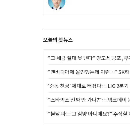
오늘의 핫뉴스
"그 세금 절대 못 낸다" 양도세 공포, 
"엔비디아에 올인했는데 이런…" SK
'중동 천궁' 제대로 터졌다… LIG 2분
"스타벅스 진짜 안 가나?"… 탱크데이 
"불닭 파는 그 삼양 아니에요?" 주식할