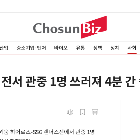
산업
중소기업·벤처
바이오
유통
정책
정치
사회
전서 관중 1명 쓰러져 4분 간
키움 히어로즈-SSG 랜더스전에서 관중 1명