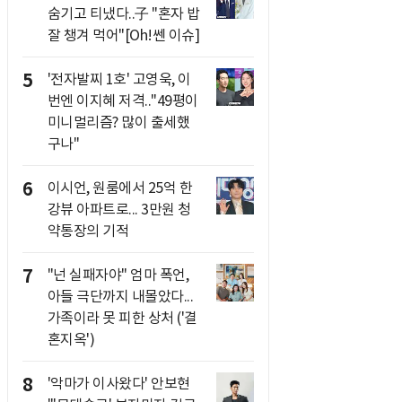
숨기고 티냈다..子 "혼자 밥
잘 챙겨 먹어"[Oh!쎈 이슈]
5
'전자발찌 1호' 고영욱, 이
번엔 이지혜 저격.."49평이
미니멀리즘? 많이 출세했
구나"
6
이시언, 원룸에서 25억 한
강뷰 아파트로... 3만원 청
약통장의 기적
7
"넌 실패자야" 엄마 폭언,
아들 극단까지 내몰았다...
가족이라 못 피한 상처 ('결
혼지옥')
8
'악마가 이사왔다' 안보현