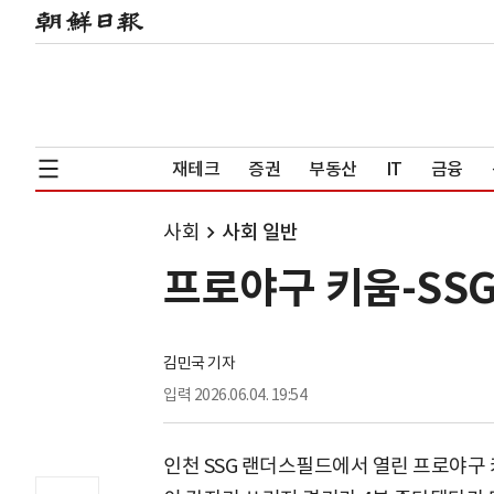
재테크
증권
부동산
IT
금융
사회
사회 일반
프로야구 키움-SSG
김민국 기자
입력
2026.06.04. 19:54
인천 SSG 랜더스필드에서 열린 프로야구 