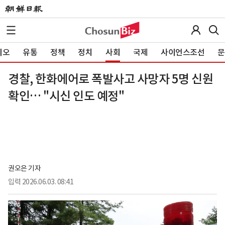
이오
유통
정책
정치
사회
국제
사이언스조선
문
경찰, 한화에어로 폭발사고 사망자 5명 신원
확인… "시신 인도 예정"
권오은 기자
입력
2026.06.03. 08:41