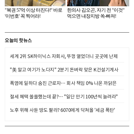
오늘의 핫뉴스
세계 2위 SK하이닉스 자회사, 뚜껑 열었더니 곳곳에 난제
"美 말고 여기가 노다지" 2분기 돈벼락 맞은 K건설기계사
폭염에 일하다 숨진 근로자… 회사 책임 0% 나온 까닭은
절세 혜택 쏠쏠했는데 끝?… "일단 만기 100년씩 늘려라"
노후 위해 사둔 땅도 팔라? 6070에게 닥쳐올 '세금 폭탄'