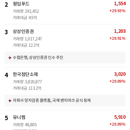
1,554
2
윙입푸드
+
29.93
%
거래량
292,452
거래대금
4.5억
1,203
3
상상인증권
+
29.91
%
거래량
1,017,247
거래대금
12.2억
수협은행, 상상인증권 인수 추진
3,020
4
한국첨단소재
+
29.89
%
거래량
3,820,877
거래대금
113.2억
자회사 양자검증 플랫폼, 국제 벤치마크 공식 등재
5,910
5
유니켐
+
29.89
%
거래량
48,805