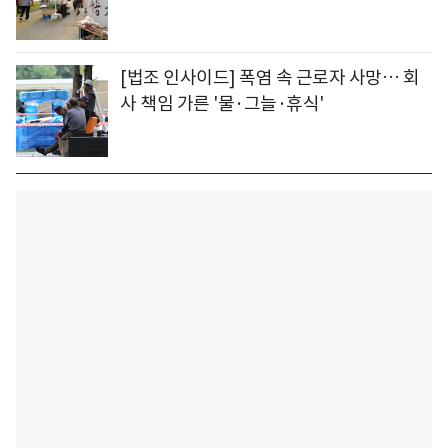
[법조 인사이드] 폭염 속 근로자 사망… 회
사 책임 가른 '물·그늘·휴식'