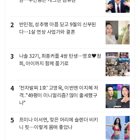
원…주인공은 개그맨 김규원
2
반민정, 성추행 아픔 딛고 9월의 신부된
다…1살 연상 사업가와 결혼
3
나솔 32기, 최종커플 4쌍 탄생…영호♥정
희, 아이까지 함께 품기로
4
'전자발찌 1호' 고영욱, 이번엔 이지혜 저
격.."49평이 미니멀리즘? 많이 출세했구
나"
5
프미나 이서연, 젖은 머리에 슬렌더 비키
니 핏…이렇게 몸매 좋았나