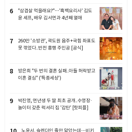
6
"삼겹살 먹을래요?"…'흑백요리사' 김도
윤 셰프, 배우 김서연과 4년째 열애
7
260만 '소방관', 곽도원 음주+국힘 좌표도
못 꺾었다..반전 흥행 주인공 [공식]
8
방은희 "두 번의 결혼 실패..아들 허락받고
이혼 결심" ('특종세상')
9
박진영, 연년생 두 딸 최초 공개..수영장·
놀이터 갖춘 럭셔리 집 '감탄' [핫피플]
10
노윤서, 슬렌더인 줄만 알았는데…비키