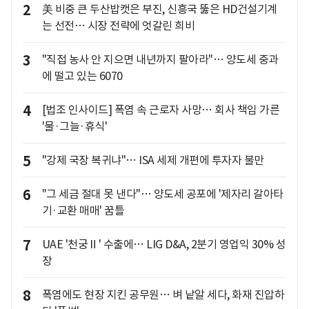
2
美 비중 큰 두산밥캣은 부진, 신흥국 뚫은 HD건설기계
는 선전… 시장 전략에 엇갈린 희비
3
"직접 농사 안 지으면 내년까지 팔아라"… 양도세 중과
에 떨고 있는 6070
4
[법조 인사이드] 폭염 속 근로자 사망… 회사 책임 가른
'물·그늘·휴식'
5
"강제 국장 복귀냐"… ISA 세제 개편에 투자자 불만
6
"그 세금 절대 못 낸다"… 양도세 공포에 '제자리 갈아타
기·교환 매매' 꿈틀
7
UAE '천궁Ⅱ' 수출에… LIG D&A, 2분기 영업익 30% 성
장
8
폭염에도 현장 지킨 공무원… 벼 낱알 세다, 화재 진압하