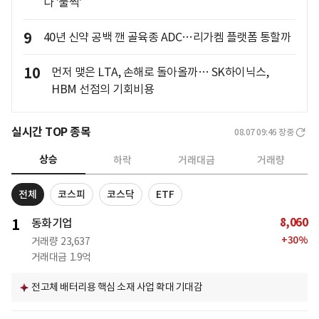
다 '풀썩'
9
40년 신약 공백 깬 골육종 ADC…리가켐 플랫폼 통할까
10
먼저 맺은 LTA, 손해로 돌아올까… SK하이닉스,
HBM 선점의 기회비용
실시간 TOP 종목
08.07 09:46
장중
상승
하락
거래대금
거래량
전체
코스피
코스닥
ETF
8,060
1
동화기업
+
30
%
거래량
23,637
거래대금
1.9억
전고체 배터리용 핵심 소재 사업 확대 기대감