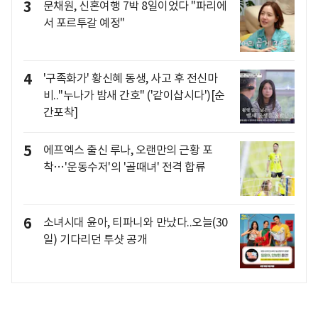
3
문채원, 신혼여행 7박 8일이었다 "파리에
서 포르투갈 예정"
4
'구족화가' 황신혜 동생, 사고 후 전신마
비.."누나가 밤새 간호" ('같이삽시다')[순
간포착]
5
에프엑스 출신 루나, 오랜만의 근황 포
착…'운동수저'의 '골때녀' 전격 합류
6
소녀시대 윤아, 티파니와 만났다..오늘(30
일) 기다리던 투샷 공개