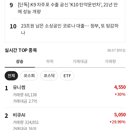
9
[단독] K9 자주포 수출 공신 'K10 탄약운반차', 21년 만
에 성능 개량
10
23조원 남은 소상공인 코로나 대출… 정부, 또 탕감하
나
실시간 TOP 종목
08.07
장마감
상승
하락
거래대금
거래량
전체
코스피
코스닥
ETF
4,550
1
유니켐
+
30
%
거래량
60,138
거래대금
2.7억
5,050
2
비큐AI
+
29.99
%
거래량
324,951
거래대금
16억