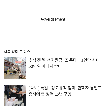
사회 많이 본 뉴스
추석 전 '민생지원금' 또 푼다…1인당 최대
50만원 어디서 받나
[속보] 특검, '정교유착 혐의' 한학자 통일교
총재에 총 징역 13년 구형