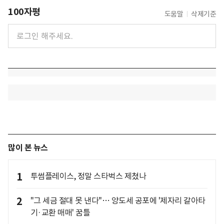
100자평
도움말
삭제기준
많이 본 뉴스
1
투썸플레이스, 정말 스타벅스 제쳤나
2
"그 세금 절대 못 낸다"… 양도세 공포에 '제자리 갈아타
기·교환 매매' 꿈틀