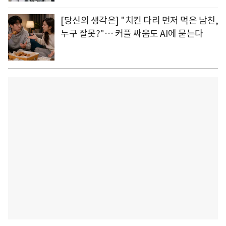
[당신의 생각은] "치킨 다리 먼저 먹은 남친,
누구 잘못?"… 커플 싸움도 AI에 묻는다