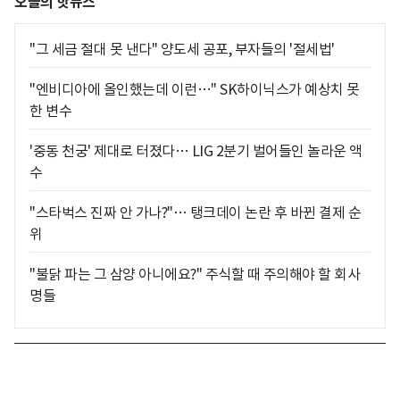
오늘의 핫뉴스
"그 세금 절대 못 낸다" 양도세 공포, 부자들의 '절세법'
"엔비디아에 올인했는데 이런…" SK하이닉스가 예상치 못
한 변수
'중동 천궁' 제대로 터졌다… LIG 2분기 벌어들인 놀라운 액
수
"스타벅스 진짜 안 가나?"… 탱크데이 논란 후 바뀐 결제 순
위
"불닭 파는 그 삼양 아니에요?" 주식할 때 주의해야 할 회사
명들