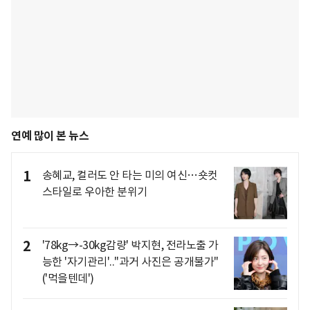
연예 많이 본 뉴스
1
송혜교, 컬러도 안 타는 미의 여신…숏컷
스타일로 우아한 분위기
2
'78kg→-30kg감량' 박지현, 전라노출 가
능한 '자기관리'.."과거 사진은 공개불가"
('먹을텐데')