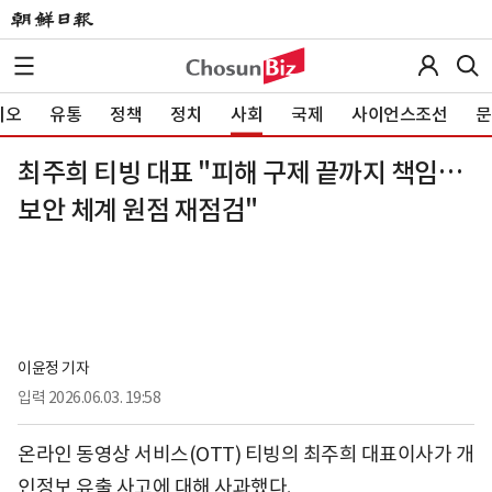
이오
유통
정책
정치
사회
국제
사이언스조선
문
최주희 티빙 대표 "피해 구제 끝까지 책임…
보안 체계 원점 재점검"
이윤정 기자
입력
2026.06.03. 19:58
온라인 동영상 서비스(OTT) 티빙의 최주희 대표이사가 개
인정보 유출 사고에 대해 사과했다.