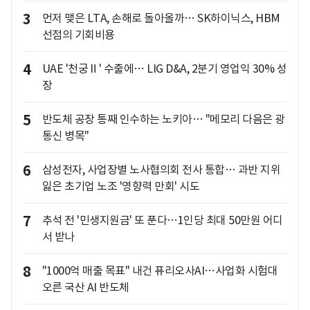
3
먼저 맺은 LTA, 손해로 돌아올까… SK하이닉스, HBM
선점의 기회비용
4
UAE '천궁Ⅱ' 수출에… LIG D&A, 2분기 영업익 30% 성
장
5
반도체 공장 통째 인수하는 노키아… "메모리 다음은 광
통신 병목"
6
삼성전자, 사업장별 노사협의회 전사 통합… 과반 지위
잃은 초기업 노조 '영향력 만회' 시도
7
추석 전 '민생지원금' 또 푼다…1인당 최대 50만원 어디
서 받나
8
"1000억 매출 목표" 내건 퓨리오사AI…사업화 시험대
오른 국산 AI 반도체