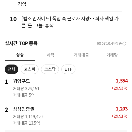
감염
10
[법조 인사이드] 폭염 속 근로자 사망… 회사 책임 가
른 '물·그늘·휴식'
실시간 TOP 종목
08.07 10:44
장중
상승
하락
거래대금
거래량
전체
코스피
코스닥
ETF
1,554
1
윙입푸드
+
29.93
%
거래량
326,151
거래대금
5억
1,203
2
상상인증권
+
29.91
%
거래량
1,119,420
거래대금
13.5억