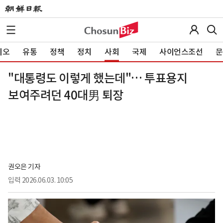
이오
유통
정책
정치
사회
국제
사이언스조선
문
"대통령도 이렇게 했는데"… 투표용지
보여주려던 40대男 퇴장
권오은 기자
입력
2026.06.03. 10:05