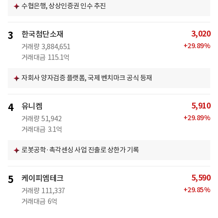
수협은행, 상상인증권 인수 추진
3,020
3
한국첨단소재
+
29.89
%
거래량
3,884,651
거래대금
115.1억
자회사 양자검증 플랫폼, 국제 벤치마크 공식 등재
5,910
4
유니켐
+
29.89
%
거래량
51,942
거래대금
3.1억
로봇공학·촉각센싱 사업 진출로 상한가 기록
5,590
5
케이피엠테크
+
29.85
%
거래량
111,337
거래대금
6억