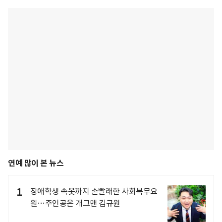
연예 많이 본 뉴스
1
장애학생 속옷까지 손빨래한 사회복무요
원…주인공은 개그맨 김규원