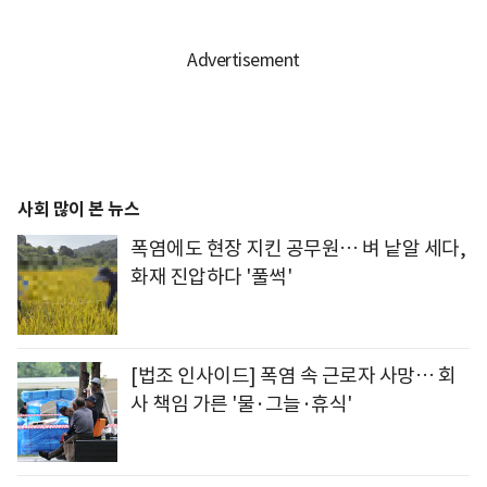
사회 많이 본 뉴스
폭염에도 현장 지킨 공무원… 벼 낱알 세다,
화재 진압하다 '풀썩'
[법조 인사이드] 폭염 속 근로자 사망… 회
사 책임 가른 '물·그늘·휴식'