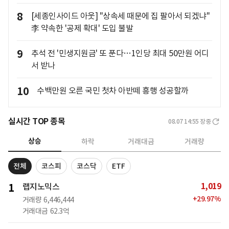
8
[세종인사이드 아웃] "상속세 때문에 집 팔아서 되겠냐"
李 약속한 '공제 확대' 도입 불발
9
추석 전 '민생지원금' 또 푼다…1인당 최대 50만원 어디
서 받나
10
수백만원 오른 국민 첫차 아반떼 흥행 성공할까
실시간 TOP 종목
08.07 14:55
장중
상승
하락
거래대금
거래량
전체
코스피
코스닥
ETF
1,019
1
랩지노믹스
+
29.97
%
거래량
6,446,444
거래대금
62.3억