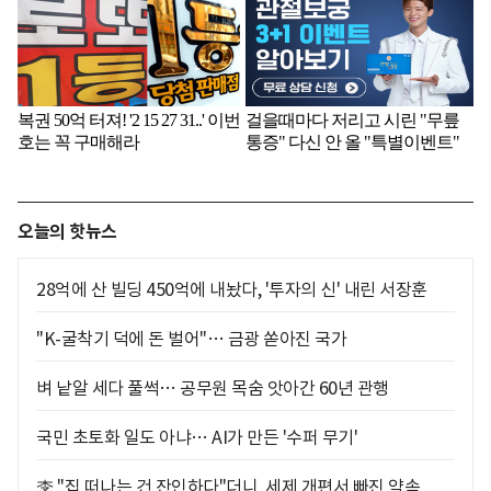
오늘의 핫뉴스
28억에 산 빌딩 450억에 내놨다, '투자의 신' 내린 서장훈
"K-굴착기 덕에 돈 벌어"… 금광 쏟아진 국가
벼 낱알 세다 풀썩… 공무원 목숨 앗아간 60년 관행
국민 초토화 일도 아냐… AI가 만든 '수퍼 무기'
李 "집 떠나는 건 잔인하다"더니, 세제 개편서 빠진 약속