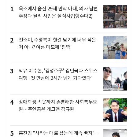
1
욕조에서 숨진 29세 만삭 아내, 의사 남편
주장과 달리 사인은 질식사? (형수다2)
2
전소미, 수영복이 핫걸 담기에 너무 작은
거 아냐? 여름 미모에 '깜짝'
3
악뮤 이수현, '김성주子' 김민국과 스위스
여행 "첫 만남에 2시간 넘게 기다렸다"
4
장애학생 속옷까지 손빨래한 사회복무요
원…주인공은 개그맨 김규원
5
홍진경 "사라는 대로 샀는데 계속 빠져"…