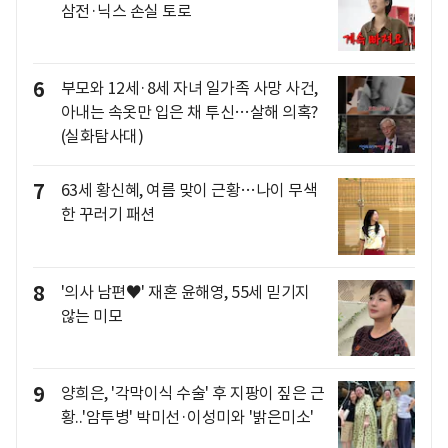
삼전·닉스 손실 토로
6
부모와 12세·8세 자녀 일가족 사망 사건,
아내는 속옷만 입은 채 투신…살해 의혹?
(실화탐사대)
7
63세 황신혜, 여름 맞이 근황…나이 무색
한 꾸러기 패션
8
'의사 남편♥' 재혼 윤해영, 55세 믿기지
않는 미모
9
양희은, '각막이식 수술' 후 지팡이 짚은 근
황..'암투병' 박미선·이성미와 '밝은미소'