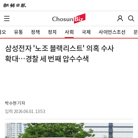
이오
유통
정책
정치
사회
국제
사이언스조선
문
삼성전자 '노조 블랙리스트' 의혹 수사
확대…경찰 세 번째 압수수색
박수현 기자
입력
2026.06.01. 13:53