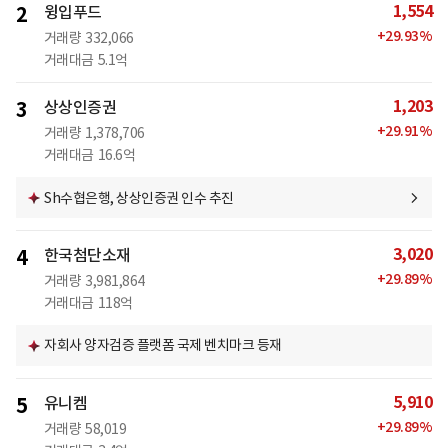
1,554
2
윙입푸드
+
29.93
%
거래량
332,066
거래대금
5.1억
1,203
3
상상인증권
+
29.91
%
거래량
1,378,706
거래대금
16.6억
Sh수협은행, 상상인증권 인수 추진
3,020
4
한국첨단소재
+
29.89
%
거래량
3,981,864
거래대금
118억
자회사 양자검증 플랫폼 국제 벤치마크 등재
5,910
5
유니켐
+
29.89
%
거래량
58,019