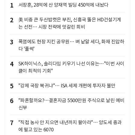
1
서장훈, 28억에 산 양재역 빌딩 450억에 내놨다
2
美 비중 큰 두산밥캣은 부진, 신흥국 뚫은 HD건설기계
는 선전… 시장 전략에 엇갈린 희비
3
폭염에도 현장 지킨 공무원… 벼 낱알 세다, 화재 진압하
다 '풀썩'
4
SK하이닉스, 솔리다임 키우기 나선 이유는…"이번 사이
클이 최적의 기회"
5
"강제 국장 복귀냐"… ISA 세제 개편에 투자자 불만
6
"파혼할까요?…결혼자금 5500만원 주식으로 날린 예비
신부
7
"직접 농사 안 지으면 내년까지 팔아라"… 양도세 중과
에 떨고 있는 6070