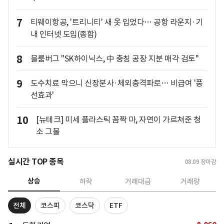
7
티웨이항공, '트리니티' 새 옷 입었다… 공항 라운지·기
내 인터넷 도입(종합)
8
블룸버그 "SK하이닉스, 中 충칭 공장 지분 매각 검토"
9
도수치료 막으니 신장분사·체외충격파로… 비급여 '풍
선효과'
10
[뉴테크] 미세 플라스틱 꼼짝 마, 자연이 가르쳐준 청
소 그물
실시간 TOP 종목
08.09
장마감
상승
하락
거래대금
거래량
전체
코스피
코스닥
ETF