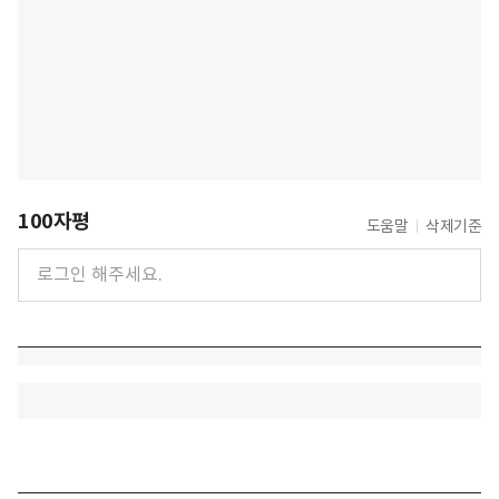
100자평
도움말
삭제기준