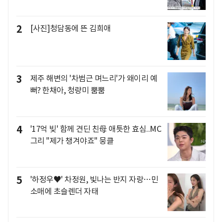
2
[사진]청담동에 뜬 김희애
3
제주 해변의 '차범근 며느리'가 왜이리 예
뻐? 한채아, 청량미 뿜뿜
4
'17억 빚' 함께 견딘 친母 애틋한 효심..MC
그리 "제가 챙겨야죠" 뭉클
5
'하정우♥' 차정원, 빛나는 반지 자랑…민
소매에 초슬렌더 자태