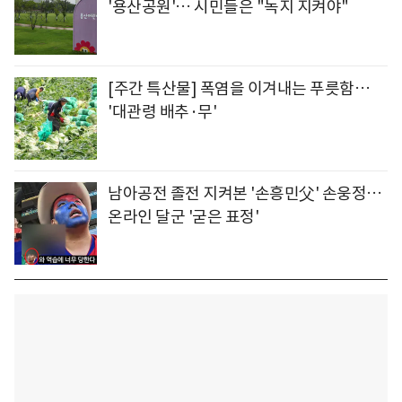
'용산공원'… 시민들은 "녹지 지켜야"
[주간 특산물] 폭염을 이겨내는 푸릇함…
'대관령 배추·무'
남아공전 졸전 지켜본 '손흥민父' 손웅정…
온라인 달군 '굳은 표정'