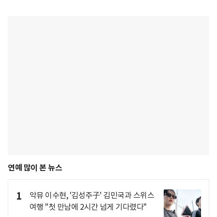
연예 많이 본 뉴스
1
악뮤 이수현, '김성주子' 김민국과 스위스
여행 "첫 만남에 2시간 넘게 기다렸다"