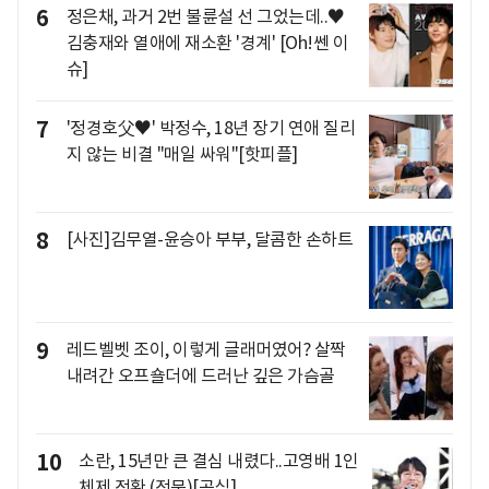
6
정은채, 과거 2번 불륜설 선 그었는데..♥
김충재와 열애에 재소환 '경계' [Oh!쎈 이
슈]
7
'정경호父♥' 박정수, 18년 장기 연애 질리
지 않는 비결 "매일 싸워"[핫피플]
8
[사진]김무열-윤승아 부부, 달콤한 손하트
9
레드벨벳 조이, 이렇게 글래머였어? 살짝
내려간 오프숄더에 드러난 깊은 가슴골
10
소란, 15년만 큰 결심 내렸다..고영배 1인
체제 전환 (전문)[공식]