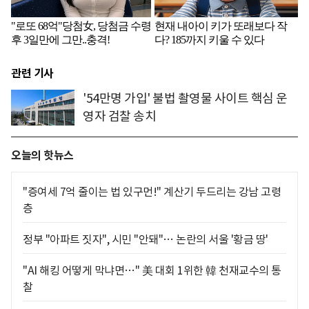
관련 기사
'54만명 가입' 불법 촬영물 사이트 핵심 운
영자 검찰 송치
오늘의 핫뉴스
"증여세 7억 줄이는 법 있구먼!" 계산기 두드리는 강남 고령
층
정부 "아파트 짓자", 시민 "안돼"… 논란의 서울 '황금 땅'
"AI 해킹 어떻게 막냐면…" 美 대회 1위한 韓 천재교수의 통
찰