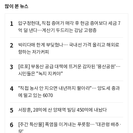
많이 본 뉴스
1
압구정현대, 직접 증여가 매각 후 현금 증여보다 세금 7
억 덜 낸다…계산기 두드리는 강남 고령층
2
박리다매 한계 부딪혔나… 국내선 가격 올리고 해외로
향하는 저가커피
3
[르포] 부동산 공급 대책에 뜨거운 감자된 '용산공원'…
시민들은 "녹지 지켜야"
4
"직접 농사 안 지으면 내년까지 팔아라"… 양도세 중과
에 떨고 있는 6070
5
서장훈, 28억에 산 양재역 빌딩 450억에 내놨다
6
[주간 특산물] 폭염을 이겨내는 푸릇함… '대관령 배추·
무'