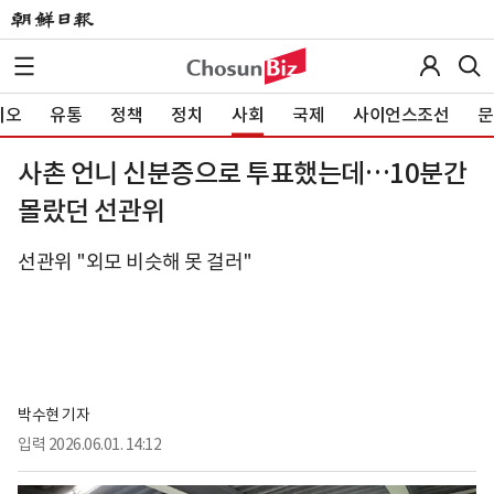
이오
유통
정책
정치
사회
국제
사이언스조선
문
사촌 언니 신분증으로 투표했는데…10분간
몰랐던 선관위
선관위 "외모 비슷해 못 걸러"
박수현 기자
입력
2026.06.01. 14:12