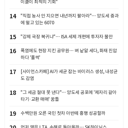
이클이 최적의 기회"
14
"직접 농사 안 지으면 내년까지 팔아라"… 양도세 중과
에 떨고 있는 6070
15
"강제 국장 복귀냐"… ISA 세제 개편에 투자자 불만
16
폭염에도 현장 지킨 공무원… 벼 낱알 세다, 화재 진압
하다 '풀썩'
17
[사이언스카페] AI가 세균 잡는 바이러스 생성, 내성균
도 감염
18
"그 세금 절대 못 낸다"… 양도세 공포에 '제자리 갈아
타기·교환 매매' 꿈틀
19
수백만원 오른 국민 첫차 아반떼 흥행 성공할까
20
먼저 맺은 LTA, 손해로 돌아올까… SK하이닉스,