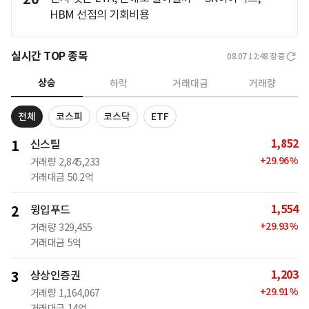
HBM 선점의 기회비용
실시간 TOP 종목
08.07 12:48
장중
상승
하락
거래대금
거래량
전체
코스피
코스닥
ETF
1,852
1
신스틸
+
29.96
%
거래량
2,845,233
거래대금
50.2억
1,554
2
윙입푸드
+
29.93
%
거래량
329,455
거래대금
5억
1,203
3
상상인증권
+
29.91
%
거래량
1,164,067
거래대금
14억