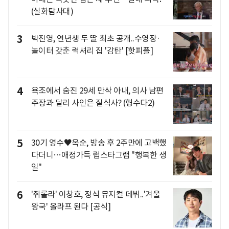
(실화탐사대)
3
박진영, 연년생 두 딸 최초 공개..수영장·
놀이터 갖춘 럭셔리 집 '감탄' [핫피플]
4
욕조에서 숨진 29세 만삭 아내, 의사 남편
주장과 달리 사인은 질식사? (형수다2)
5
30기 영수♥옥순, 방송 후 2주만에 고백했
다더니…애정가득 럽스타그램 "행복한 생
일"
6
'쥐롤라' 이창호, 정식 뮤지컬 데뷔..'겨울
왕국' 올라프 된다 [공식]