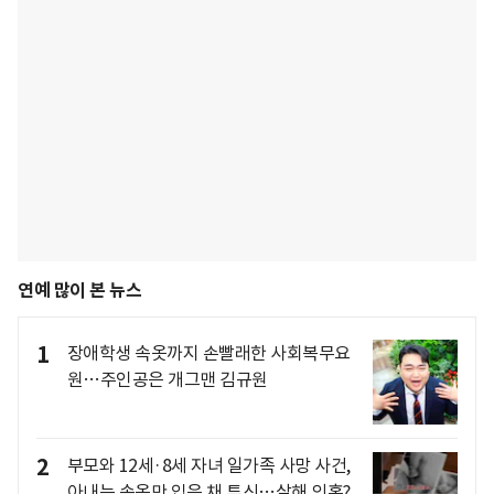
연예 많이 본 뉴스
1
장애학생 속옷까지 손빨래한 사회복무요
원…주인공은 개그맨 김규원
2
부모와 12세·8세 자녀 일가족 사망 사건,
아내는 속옷만 입은 채 투신…살해 의혹?