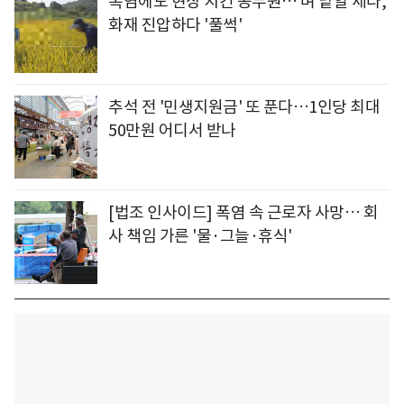
폭염에도 현장 지킨 공무원… 벼 낱알 세다,
화재 진압하다 '풀썩'
추석 전 '민생지원금' 또 푼다…1인당 최대
50만원 어디서 받나
[법조 인사이드] 폭염 속 근로자 사망… 회
사 책임 가른 '물·그늘·휴식'