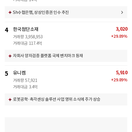
Sh수협은행, 상상인증권 인수 추진
3,020
4
한국첨단소재
+
29.89
%
거래량
3,958,953
거래대금
117.4억
자회사 양자검증 플랫폼 국제 벤치마크 등재
5,910
5
유니켐
+
29.89
%
거래량
57,921
거래대금
3.4억
로봇공학·촉각센싱 솔루션 사업 영위 소식에 주가 상승