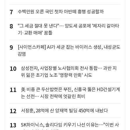
7
수백만원 오른 국민 첫차 아반떼 흥행 성공할까
8
"그 세금 절대 못 낸다"… 양도세 공포에 '제자리 갈아타
기·교환 매매' 꿈틀
9
[사이언스카페] AI가 세균 잡는 바이러스 생성, 내성균도
감염
10
삼성전자, 사업장별 노사협의회 전사 통합… 과반 지
위 잃은 초기업 노조 '영향력 만회' 시도
11
美 비중 큰 두산밥캣은 부진, 신흥국 뚫은 HD건설기계
는 선전… 시장 전략에 엇갈린 희비
12
서장훈, 28억에 산 양재역 빌딩 450억에 내놨다
13
SK하이닉스, 솔리다임 키우기 나선 이유는…"이번 사