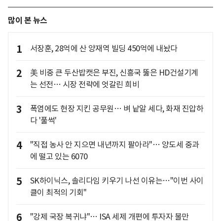
많이 본 뉴스
1
서장훈, 28억에 산 양재역 빌딩 450억에 내놨다
2
美 비중 큰 두산밥캣은 부진, 신흥국 뚫은 HD건설기계
는 선전… 시장 전략에 엇갈린 희비
3
폭염에도 현장 지킨 공무원… 벼 낱알 세다, 화재 진압하
다 '풀썩'
4
"직접 농사 안 지으면 내년까지 팔아라"… 양도세 중과
에 떨고 있는 6070
5
SK하이닉스, 솔리다임 키우기 나선 이유는…"이번 사이
클이 최적의 기회"
6
"강제 국장 복귀냐"… ISA 세제 개편에 투자자 불만