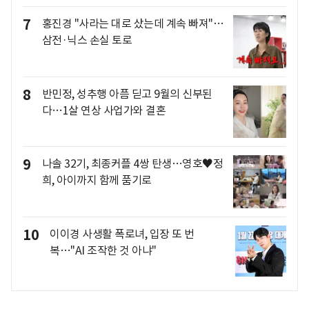
7
홍진경 "사라는 대로 샀는데 계속 빠져"…
삼전·닉스 손실 토로
8
반민정, 성추행 아픔 딛고 9월의 신부된
다…1살 연상 사업가와 결혼
9
나솔 32기, 최종커플 4쌍 탄생…영호♥정
희, 아이까지 함께 품기로
10
이이경 사생활 폭로녀, 입장 또 번
복…"AI 조작한 것 아냐"