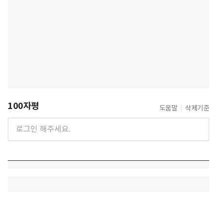
100자평
도움말
삭제기준