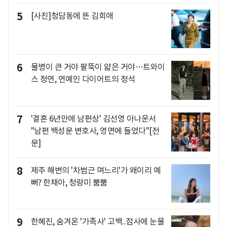
5
[사진]청담동에 뜬 김희애
6
물병이 큰 거야 팔뚝이 얇은 거야…트와이
스 정연, 연예인 다이어트의 정석
7
'결혼 6년만에 남편상' 김선영 아나운서
"남편 백성문 변호사, 영면에 들었다"[전
문]
8
제주 해변의 '차범근 며느리'가 왜이리 예
뻐? 한채아, 청량미 뿜뿜
9
한혜진, 숨겨온 '가족사' 고백..점사에 눈물