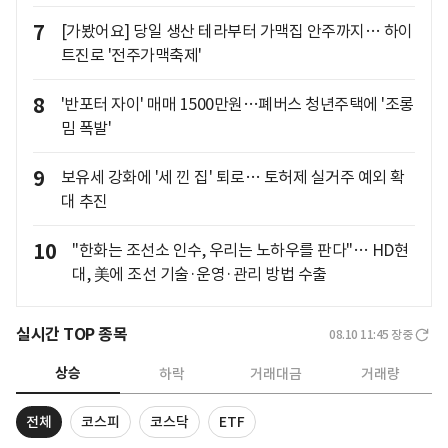
7
[가봤어요] 당일 생산 테라부터 가맥집 안주까지… 하이
트진로 '전주가맥축제'
8
'반포터 자이' 매매 1500만원…폐버스 청년주택에 '조롱
밈 폭발'
9
보유세 강화에 '세 낀 집' 퇴로… 토허제 실거주 예외 확
대 추진
10
"한화는 조선소 인수, 우리는 노하우를 판다"… HD현
대, 美에 조선 기술·운영·관리 방법 수출
실시간 TOP 종목
08.10 11:45
장중
상승
하락
거래대금
거래량
전체
코스피
코스닥
ETF