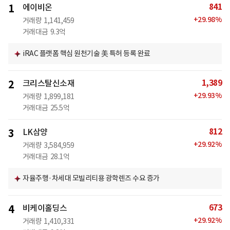
841
1
에이비온
+
29.98
%
거래량
1,141,459
거래대금
9.3억
iRAC 플랫폼 핵심 원천기술 美 특허 등록 완료
1,389
2
크리스탈신소재
+
29.93
%
거래량
1,899,181
거래대금
25.5억
812
3
LK삼양
+
29.92
%
거래량
3,584,959
거래대금
28.1억
자율주행·차세대 모빌리티용 광학렌즈 수요 증가
673
4
비케이홀딩스
+
29.92
%
거래량
1,410,331