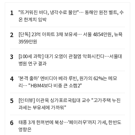
1
"뜨거워진 바다, 냉각수로 불안"… 동해안 원전 벨트, 수
온 한계치 임박
2
[단독] 23억 아파트 3채 보유세… 서울 4854만원, 뉴욕
3959만원
3
[100세 과학] 대기 오염이 관절염 악화시킨다…서울대
병원 연구 결과
4
'본격 출하' 엔비디아 베라 루빈, 원가의 62%는 메모
리… "HBM4보다 비중 큰 소캠2"
5
[인터뷰] 이관옥 싱가포르국립대 교수 "고가주택 누진
과세는 부유세에 가까워"
6
태풍 3개 한꺼번에 북상…'페이러우'까지 가세, 한반도
영향은