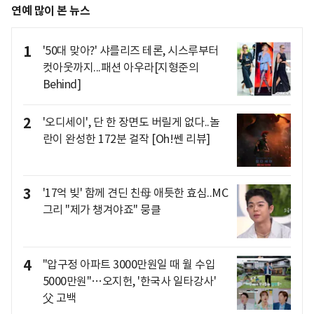
연예 많이 본 뉴스
1
'50대 맞아?' 샤를리즈 테론, 시스루부터
컷아웃까지...패션 아우라[지형준의
Behind]
2
'오디세이', 단 한 장면도 버릴게 없다..놀
란이 완성한 172분 걸작 [Oh!쎈 리뷰]
3
'17억 빚' 함께 견딘 친母 애틋한 효심..MC
그리 "제가 챙겨야죠" 뭉클
4
"압구정 아파트 3000만원일 때 월 수입
5000만원"…오지헌, '한국사 일타강사'
父 고백