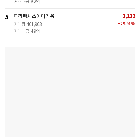
거래대금
9.2억
1,112
5
파라택시스이더리움
+
29.91
%
거래량
461,963
거래대금
4.9억