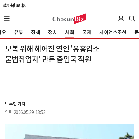
이오
유통
정책
정치
사회
국제
사이언스조선
문
보복 위해 헤어진 연인 '유흥업소
불법취업자' 만든 출입국 직원
박수현 기자
입력
2026.05.29. 13:52