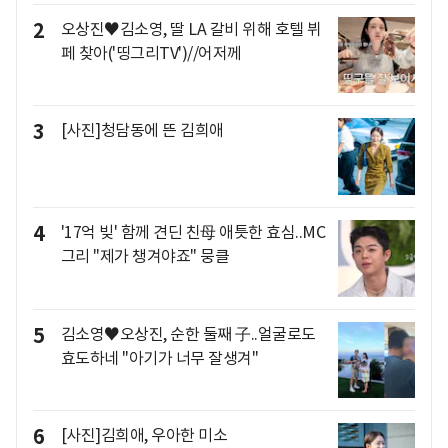
2
오상진♥김소영, 딸 LA 갈비 위해 호텔 뷔
페 찾아('띵그리TV')//어저께
3
[사진]청담동에 뜬 김희애
4
'17억 빚' 함께 견딘 친母 애틋한 효심..MC
그리 "제가 챙겨야죠" 뭉클
5
김소영♥오상진, 순한 둘째 子..얼굴로도
효도하네 "아기가 너무 잘생겨"
6
[사진]김희애, 우아한 미소