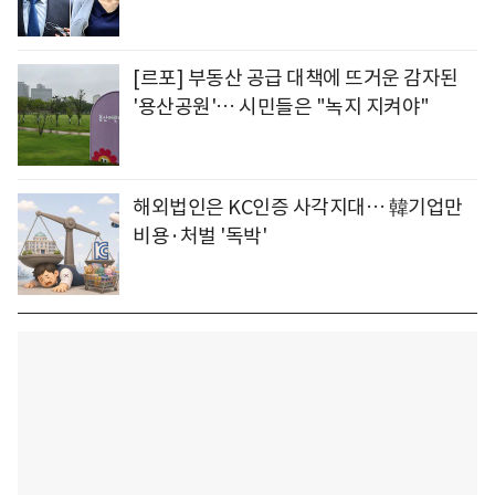
[르포] 부동산 공급 대책에 뜨거운 감자된
'용산공원'… 시민들은 "녹지 지켜야"
해외법인은 KC인증 사각지대… 韓기업만
비용·처벌 '독박'