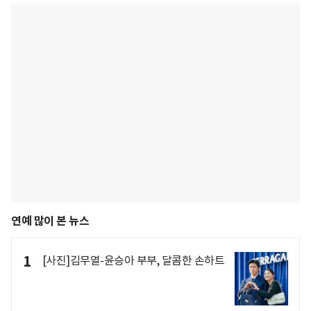
연예 많이 본 뉴스
1
[사진]김무열-윤승아 부부, 달콤한 손하트