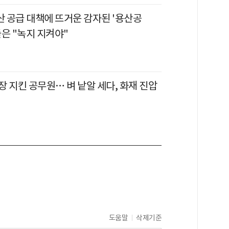
산 공급 대책에 뜨거운 감자된 '용산공
은 "녹지 지켜야"
 지킨 공무원… 벼 낱알 세다, 화재 진압
도움말
삭제기준