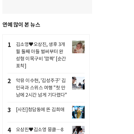
연예 많이 본 뉴스
1
김소영♥오상진, 생후 3개
월 둘째 아들 벌써부터 완
성형 이목구비 '깜짝' [순간
포착]
2
악뮤 이수현, '김성주子' 김
민국과 스위스 여행 "첫 만
남에 2시간 넘게 기다렸다"
3
[사진]청담동에 뜬 김희애
4
오상진♥김소영 뭉클…8