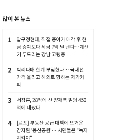
많이 본 뉴스
1
압구정현대, 직접 증여가 매각 후 현
금 증여보다 세금 7억 덜 낸다…계산
기 두드리는 강남 고령층
2
박리다매 한계 부딪혔나… 국내선
가격 올리고 해외로 향하는 저가커
피
3
서장훈, 28억에 산 양재역 빌딩 450
억에 내놨다
4
[르포] 부동산 공급 대책에 뜨거운
감자된 '용산공원'… 시민들은 "녹지
지켜야"