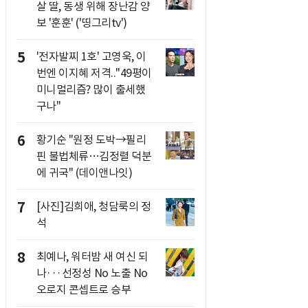
살 딸, 동생 위해 장난감 양
보 '훈훈' ('띵그리tv')
5
'전자발찌 1호' 고영욱, 이
번엔 이지혜 저격.."49평이
미니멀리즘? 많이 출세했
구나"
6
황기순 "원정 도박→필리
핀 불법체류…김정렬 덕분
에 귀국" (데이앤나잇)
7
[사진]김희애, 청담룩의 정
석
8
최예나, 워터밤 새 여신 되
나···선정성 No 노출 No
오로지 콘셉트로 승부