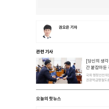
권오은 기자
관련 기사
[당신의 생각
간 붙잡아둔 
국회 행정안전위원
권광역급행철도(GT
오늘의 핫뉴스