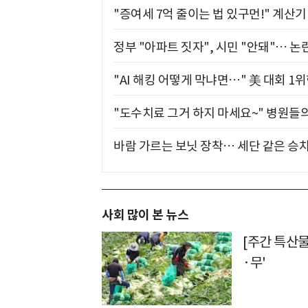
"증여세 7억 줄이는 법 있구먼!" 계산
정부 "아파트 짓자", 시민 "안돼"… 논란
"AI 해킹 어떻게 막냐면…" 美 대회 1
"도수치료 그거 하지 마세요~" 병원들
바람 가르는 보닛 장착… 세단 같은 승
사회 많이 본 뉴스
[주간 특산
·무'