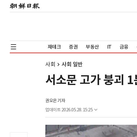
재테크
증권
부동산
IT
금융
사회
사회 일반
서소문 고가 붕괴 1
권오은 기자
업데이트
2026.05.28. 15:25