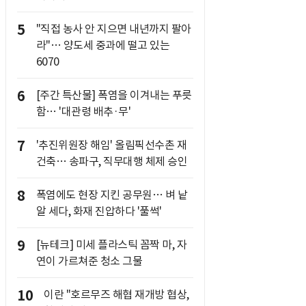
5
"직접 농사 안 지으면 내년까지 팔아
라"… 양도세 중과에 떨고 있는
6070
6
[주간 특산물] 폭염을 이겨내는 푸릇
함… '대관령 배추·무'
7
'추진위원장 해임' 올림픽선수촌 재
건축… 송파구, 직무대행 체제 승인
8
폭염에도 현장 지킨 공무원… 벼 낱
알 세다, 화재 진압하다 '풀썩'
9
[뉴테크] 미세 플라스틱 꼼짝 마, 자
연이 가르쳐준 청소 그물
10
이란 "호르무즈 해협 재개방 협상,