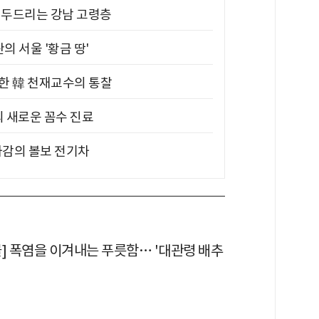
기 두드리는 강남 고령층
의 서울 '황금 땅'
위한 韓 천재교수의 통찰
의 새로운 꼼수 진료
차감의 볼보 전기차
물] 폭염을 이겨내는 푸릇함… '대관령 배추