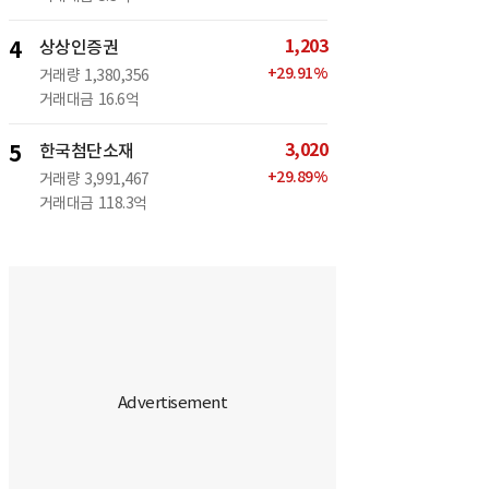
1,203
4
상상인증권
+
29.91
%
거래량
1,380,356
거래대금
16.6억
3,020
5
한국첨단소재
+
29.89
%
거래량
3,991,467
거래대금
118.3억