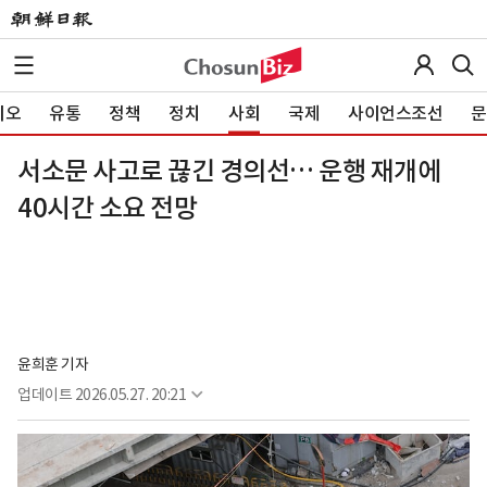
이오
유통
정책
정치
사회
국제
사이언스조선
문
서소문 사고로 끊긴 경의선… 운행 재개에
40시간 소요 전망
윤희훈 기자
업데이트
2026.05.27. 20:21