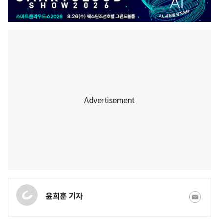
윤희훈 기자