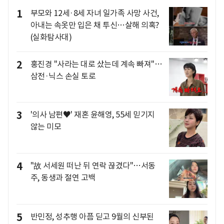
1
부모와 12세·8세 자녀 일가족 사망 사건,
아내는 속옷만 입은 채 투신…살해 의혹?
(실화탐사대)
2
홍진경 "사라는 대로 샀는데 계속 빠져"…
삼전·닉스 손실 토로
3
'의사 남편♥' 재혼 윤해영, 55세 믿기지
않는 미모
4
"故 서세원 떠난 뒤 연락 끊겼다"…서동
주, 동생과 절연 고백
5
반민정, 성추행 아픔 딛고 9월의 신부된