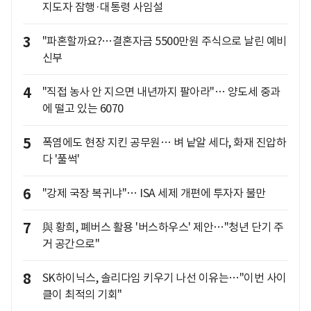
지도자 잠행·대통령 사임설
3
"파혼할까요?…결혼자금 5500만원 주식으로 날린 예비
신부
4
"직접 농사 안 지으면 내년까지 팔아라"… 양도세 중과
에 떨고 있는 6070
5
폭염에도 현장 지킨 공무원… 벼 낱알 세다, 화재 진압하
다 '풀썩'
6
"강제 국장 복귀냐"… ISA 세제 개편에 투자자 불만
7
與 황희, 폐버스 활용 '버스하우스' 제안…"청년 단기 주
거 공간으로"
8
SK하이닉스, 솔리다임 키우기 나선 이유는…"이번 사이
클이 최적의 기회"