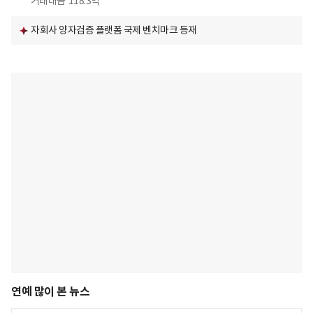
거래대금
118.3억
자회사 양자검증 플랫폼 국제 벤치마크 등재
연예 많이 본 뉴스