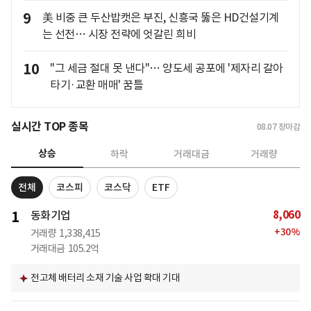
9
美 비중 큰 두산밥캣은 부진, 신흥국 뚫은 HD건설기계
는 선전… 시장 전략에 엇갈린 희비
10
"그 세금 절대 못 낸다"… 양도세 공포에 '제자리 갈아
타기·교환 매매' 꿈틀
실시간 TOP 종목
08.07
장마감
상승
하락
거래대금
거래량
전체
코스피
코스닥
ETF
8,060
1
동화기업
+
30
%
거래량
1,338,415
거래대금
105.2억
전고체 배터리 소재 기술 사업 확대 기대