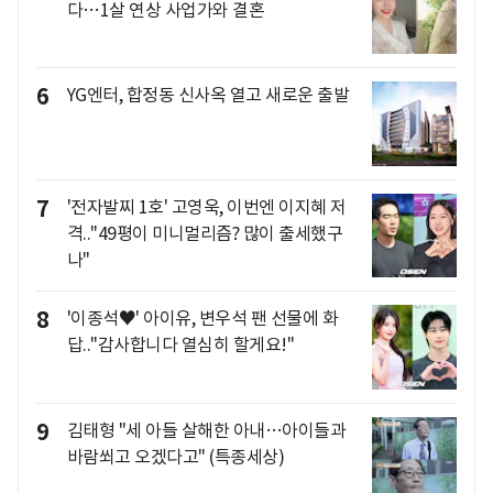
다…1살 연상 사업가와 결혼
6
YG엔터, 합정동 신사옥 열고 새로운 출발
7
'전자발찌 1호' 고영욱, 이번엔 이지혜 저
격.."49평이 미니멀리즘? 많이 출세했구
나"
8
'이종석♥' 아이유, 변우석 팬 선물에 화
답.."감사합니다 열심히 할게요!"
9
김태형 "세 아들 살해한 아내…아이들과
바람쐬고 오겠다고" (특종세상)