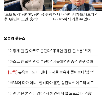
오늘의 핫뉴스
"이렇게 될 줄 아무도 몰랐다" 동해안 원전 '올스톱' 위기
"마스크 안 쓰면 관절 쑤신다" 서울대병원 충격 연구 결과
[단독]
뉴욕보다도 더 낸다… 서울 보유세 뜯어보니 '깜짝'
"HBM이 다가 아냐" 엔비디아 홀린 삼전닉스 메모리 세트
"이런 폰은 본 적이 없다" 삼성 긴장케 할 모토로라 '역습'