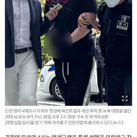
인천 청라국제도시 아파트 현관에 페인트칠과 계란 투척 등 보복 대행을 벌인
20대 남성 A 씨가 지난 18일 오후 1시 30분 구속 전 피의자심문
(영장실질심사)을 받기 위해 미추홀구 인천지법에 출석하고 있다./뉴스1