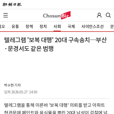
이오
유통
정책
정치
사회
국제
사이언스조선
문
텔레그램 '보복 대행' 20대 구속송치…부산
·문경서도 같은 범행
박수현 기자
입력
2026.05.27. 14:30
텔레그램을 통해 이른바 '보복 대행' 의뢰를 받고 아파트
현관문에 페인트와 음식물을 뿌린 20대 남성이 검찰에 넘