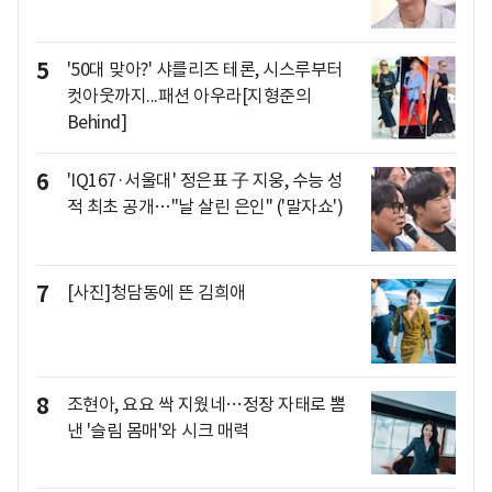
5
'50대 맞아?' 샤를리즈 테론, 시스루부터
컷아웃까지...패션 아우라[지형준의
Behind]
6
'IQ167·서울대' 정은표 子 지웅, 수능 성
적 최초 공개…"날 살린 은인" ('말자쇼')
7
[사진]청담동에 뜬 김희애
8
조현아, 요요 싹 지웠네…정장 자태로 뽐
낸 '슬림 몸매'와 시크 매력