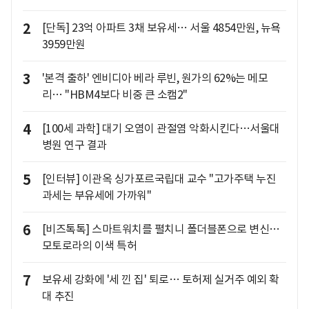
2
[단독] 23억 아파트 3채 보유세… 서울 4854만원, 뉴욕
3959만원
3
'본격 출하' 엔비디아 베라 루빈, 원가의 62%는 메모
리… "HBM4보다 비중 큰 소캠2"
4
[100세 과학] 대기 오염이 관절염 악화시킨다…서울대
병원 연구 결과
5
[인터뷰] 이관옥 싱가포르국립대 교수 "고가주택 누진
과세는 부유세에 가까워"
6
[비즈톡톡] 스마트워치를 펼치니 폴더블폰으로 변신…
모토로라의 이색 특허
7
보유세 강화에 '세 낀 집' 퇴로… 토허제 실거주 예외 확
대 추진