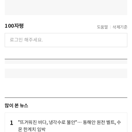
100자평
도움말
삭제기준
많이 본 뉴스
1
"뜨거워진 바다, 냉각수로 불안"… 동해안 원전 벨트, 수
온 한계치 임박