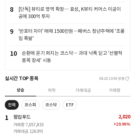
8
[단독] 뷰티로 영역 확장… 효성, K뷰티 커머스 이공이
공에 300억 투자
9
'반포터 자이' 매매 1500만원…폐버스 청년주택에 '조롱
밈 폭발'
10
순환매 온기 퍼지는 코스닥… 과대 낙폭 딛고 '선별적
종목 장세' 시동
실시간 TOP 종목
08.10 13:59
장중
상승
하락
거래대금
거래량
전체
코스피
코스닥
ETF
2,020
1
윙입푸드
+
29.99
%
거래량
7,057,833
거래대금
126.9억