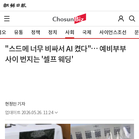
이오
유통
정책
정치
사회
국제
사이언스조선
문
"스드메 너무 비싸서 AI 켰다"… 예비부부
사이 번지는 '셀프 웨딩'
현정민 기자
업데이트
2026.05.26. 11:24