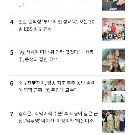
나"
4
현실 밀착형 '부모의 첫 성교육', 오는 30
일 EBS 정규 편성
5
"故 서세원 떠난 뒤 연락 끊겼다"…서동
주, 동생과 절연 고백
6
조규찬♥해이, 방송 최초 부부 동반 출격
에 깜짝 근황 "美 주립대 교수"
7
양희은, '각막이식 수술' 후 지팡이 짚은 근
황..'암투병' 박미선·이성미와 '밝은미소'