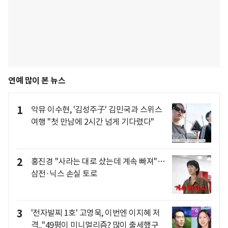
연예 많이 본 뉴스
1
악뮤 이수현, '김성주子' 김민국과 스위스
여행 "첫 만남에 2시간 넘게 기다렸다"
2
홍진경 "사라는 대로 샀는데 계속 빠져"…
삼전·닉스 손실 토로
3
'전자발찌 1호' 고영욱, 이번엔 이지혜 저
격.."49평이 미니멀리즘? 많이 출세했구