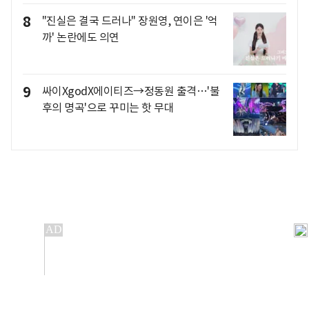
8
"진실은 결국 드러나" 장원영, 연이은 '억
까' 논란에도 의연
9
싸이XgodX에이티즈→정동원 출격…'불
후의 명곡'으로 꾸미는 핫 무대
개인정보처리방침
앱설치(Android)
본 사이트의 주가 시세정보는 정보 제공 목적이며, 오류가