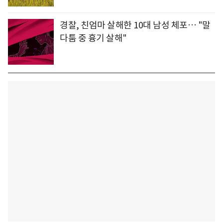
경찰, 친엄마 살해한 10대 남성 체포… "말
다툼 중 흉기 살해"