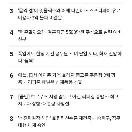
3
'음악 앱'이 넷플릭스와 어깨 나란히… 스포티파이 유료
이용자 3억 돌파 비결은
4
"파혼할까요?…결혼자금 5500만원 주식으로 날린 예비
신부
5
폭염에도 현장 지킨 공무원… 벼 낱알 세다, 화재 진압하
다 '풀썩'
6
애플, 日서 아이폰 가격 올리자 중고폰 주문량 2배 껑
충… 리퍼폰 패널은 신제품용 추월
7
[줌인] 호르무즈 서명 앞두고 이란 리더십 증발… 최고
지도자 잠행·대통령 사임설
8
'추진위원장 해임' 올림픽선수촌 재건축… 송파구, 직무
대행 체제 승인