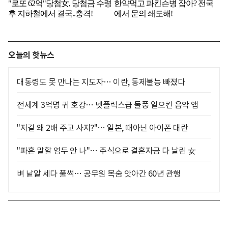
오늘의 핫뉴스
대통령도 못 만나는 지도자… 이란, 통제불능 빠졌다
전세계 3억명 귀 호강… 넷플릭스급 돌풍 일으킨 음악 앱
"저걸 왜 2배 주고 사지?"… 일본, 때아닌 아이폰 대란
"파혼 말할 엄두 안 나"… 주식으로 결혼자금 다 날린 女
벼 낱알 세다 풀썩… 공무원 목숨 앗아간 60년 관행