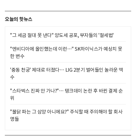
오늘의 핫뉴스
"그 세금 절대 못 낸다" 양도세 공포, 부자들의 '절세법'
"엔비디아에 올인했는데 이런…" SK하이닉스가 예상치 못
한 변수
'중동 천궁' 제대로 터졌다… LIG 2분기 벌어들인 놀라운 액
수
"스타벅스 진짜 안 가나?"… 탱크데이 논란 후 바뀐 결제 순
위
"불닭 파는 그 삼양 아니에요?" 주식할 때 주의해야 할 회사
명들