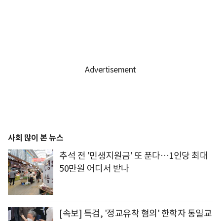
사회 많이 본 뉴스
추석 전 '민생지원금' 또 푼다…1인당 최대
50만원 어디서 받나
[속보] 특검, '정교유착 혐의' 한학자 통일교