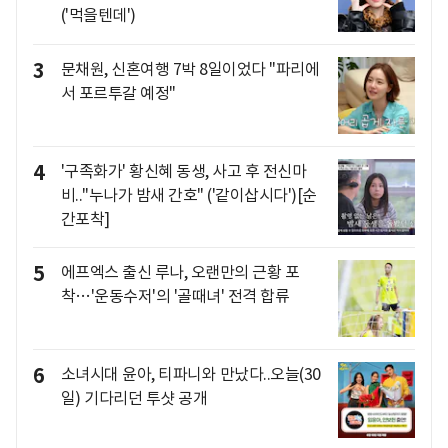
('먹을텐데')
3
문채원, 신혼여행 7박 8일이었다 "파리에
서 포르투갈 예정"
4
'구족화가' 황신혜 동생, 사고 후 전신마
비.."누나가 밤새 간호" ('같이삽시다')[순
간포착]
5
에프엑스 출신 루나, 오랜만의 근황 포
착…'운동수저'의 '골때녀' 전격 합류
6
소녀시대 윤아, 티파니와 만났다..오늘(30
일) 기다리던 투샷 공개