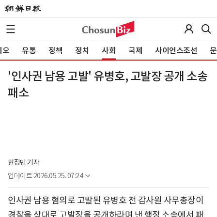
이오
유통
정책
정치
사회
국제
사이언스조선
문
'인사권 남용 고발' 유병호, 고발장 공개 소송
패소
현정민 기자
업데이트
2026.05.25. 07:24
인사권 남용 혐의로 고발된 유병호 전 감사원 사무총장이
경찰을 상대로 고발장을 공개하라며 낸 행정 소송에서 패