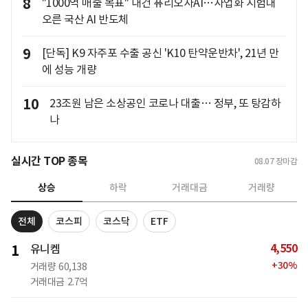
8
"1000억 매출 목표" 내건 퓨리오사AI…사업화 시험대
오른 국산 AI 반도체
9
[단독] K9 자주포 수출 공신 'K10 탄약운반차', 21년 만
에 성능 개량
10
23조원 남은 소상공인 코로나 대출… 정부, 또 탕감하
나
실시간 TOP 종목
08.07
장마감
상승
하락
거래대금
거래량
전체
코스피
코스닥
ETF
4,550
1
유니켐
+
30
%
거래량
60,138
거래대금
2.7억