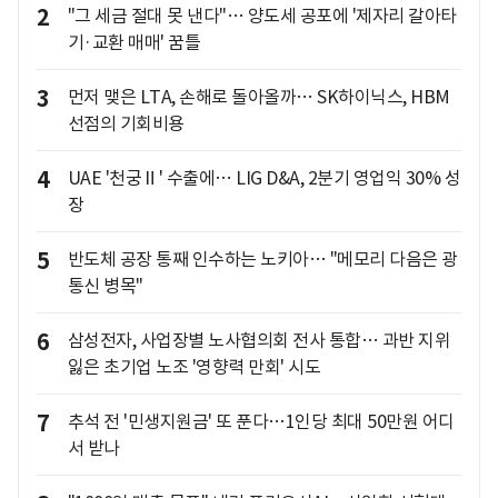
2
"그 세금 절대 못 낸다"… 양도세 공포에 '제자리 갈아타
기·교환 매매' 꿈틀
3
먼저 맺은 LTA, 손해로 돌아올까… SK하이닉스, HBM
선점의 기회비용
4
UAE '천궁Ⅱ' 수출에… LIG D&A, 2분기 영업익 30% 성
장
5
반도체 공장 통째 인수하는 노키아… "메모리 다음은 광
통신 병목"
6
삼성전자, 사업장별 노사협의회 전사 통합… 과반 지위
잃은 초기업 노조 '영향력 만회' 시도
7
추석 전 '민생지원금' 또 푼다…1인당 최대 50만원 어디
서 받나