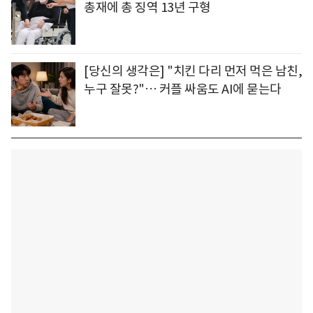
총재에 총 징역 13년 구형
[당신의 생각은] "치킨 다리 먼저 먹은 남친,
누구 잘못?"… 커플 싸움도 AI에 묻는다