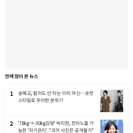
연예 많이 본 뉴스
1
송혜교, 컬러도 안 타는 미의 여신…숏컷
스타일로 우아한 분위기
2
'78kg→-30kg감량' 박지현, 전라노출 가
능한 '자기관리'.."과거 사진은 공개불가"