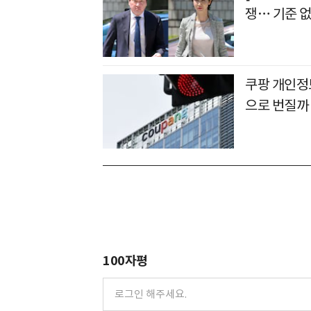
쟁… 기준 없
쿠팡 개인정
으로 번질까
100자평