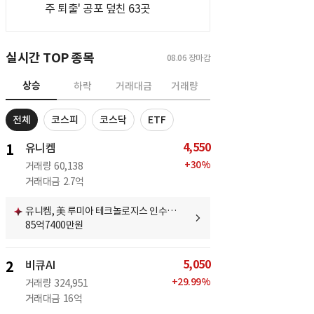
주 퇴출' 공포 덮친 63곳
실시간 TOP 종목
08.06
장마감
상승
하락
거래대금
거래량
전체
코스피
코스닥
ETF
4,550
1
유니켐
+
30
%
거래량
60,138
거래대금
2.7억
유니켐, 美 루미아 테크놀로지스 인수…
85억7400만원
5,050
2
비큐AI
+
29.99
%
거래량
324,951
거래대금
16억