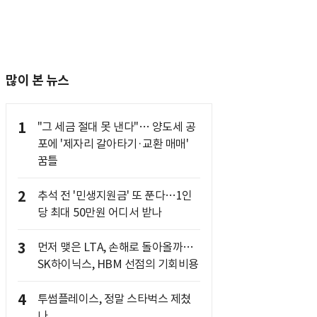
많이 본 뉴스
1
"그 세금 절대 못 낸다"… 양도세 공
포에 '제자리 갈아타기·교환 매매'
꿈틀
2
추석 전 '민생지원금' 또 푼다…1인
당 최대 50만원 어디서 받나
3
먼저 맺은 LTA, 손해로 돌아올까…
SK하이닉스, HBM 선점의 기회비용
4
투썸플레이스, 정말 스타벅스 제쳤
나