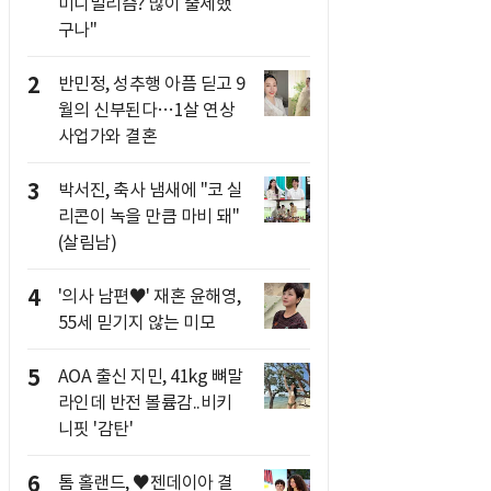
미니멀리즘? 많이 출세했
구나"
2
반민정, 성추행 아픔 딛고 9
월의 신부된다…1살 연상
사업가와 결혼
3
박서진, 축사 냄새에 "코 실
리콘이 녹을 만큼 마비 돼"
(살림남)
4
'의사 남편♥' 재혼 윤해영,
55세 믿기지 않는 미모
5
AOA 출신 지민, 41kg 뼈말
라인데 반전 볼륨감..비키
니핏 '감탄'
6
톰 홀랜드, ♥︎젠데이아 결