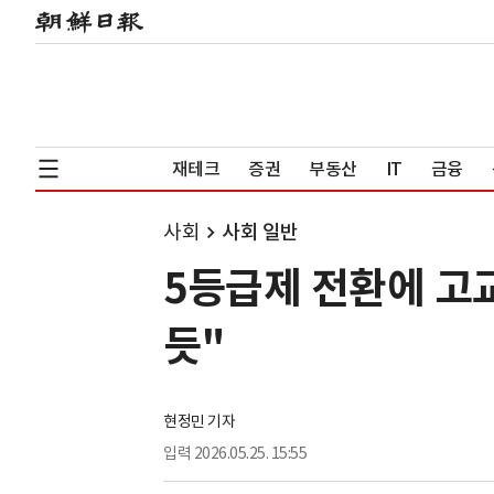
재테크
증권
부동산
IT
금융
사회
사회 일반
5등급제 전환에 고교
듯"
현정민 기자
입력
2026.05.25. 15:55