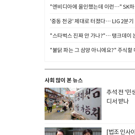
"엔비디아에 올인했는데 이런…" SK
'중동 천궁' 제대로 터졌다… LIG 2분
"스타벅스 진짜 안 가나?"… 탱크데이 
"불닭 파는 그 삼양 아니에요?" 주식할
사회 많이 본 뉴스
추석 전 '민
디서 받나
[법조 인사