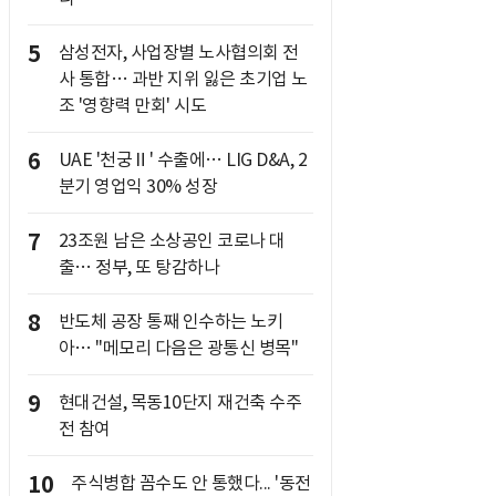
5
삼성전자, 사업장별 노사협의회 전
사 통합… 과반 지위 잃은 초기업 노
조 '영향력 만회' 시도
6
UAE '천궁Ⅱ' 수출에… LIG D&A, 2
분기 영업익 30% 성장
7
23조원 남은 소상공인 코로나 대
출… 정부, 또 탕감하나
8
반도체 공장 통째 인수하는 노키
아… "메모리 다음은 광통신 병목"
9
현대건설, 목동10단지 재건축 수주
전 참여
10
주식병합 꼼수도 안 통했다... '동전