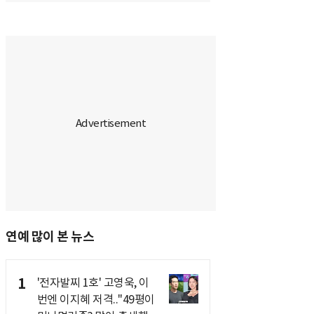
연예 많이 본 뉴스
1
'전자발찌 1호' 고영욱, 이
번엔 이지혜 저격.."49평이