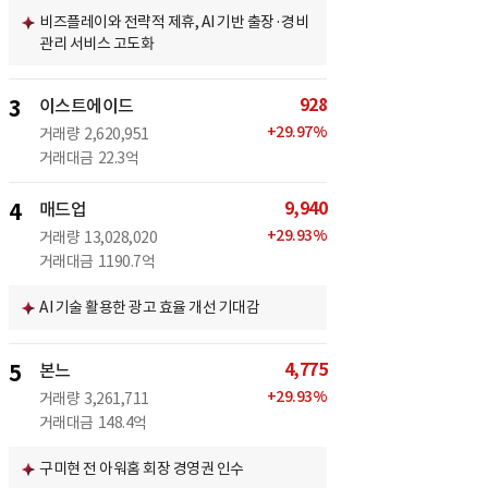
비즈플레이와 전략적 제휴, AI 기반 출장·경비
관리 서비스 고도화
928
3
이스트에이드
+
29.97
%
거래량
2,620,951
거래대금
22.3억
9,940
4
매드업
+
29.93
%
거래량
13,028,020
거래대금
1190.7억
AI 기술 활용한 광고 효율 개선 기대감
4,775
5
본느
+
29.93
%
거래량
3,261,711
거래대금
148.4억
구미현 전 아워홈 회장 경영권 인수