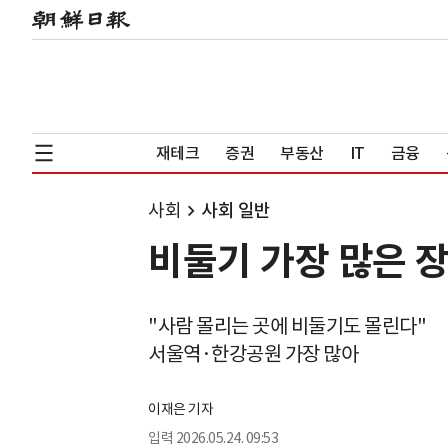
재테크
증권
부동산
IT
금융
사회
사회 일반
비둘기 가장 많은 
"사람 몰리는 곳에 비둘기도 몰린다"
서울역·한강공원 가장 많아
이재은 기자
입력
2026.05.24. 09:53