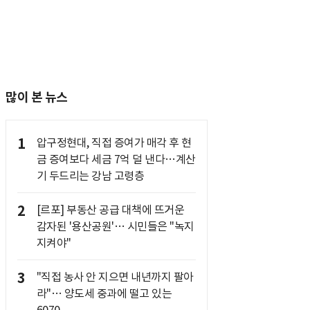
많이 본 뉴스
1
압구정현대, 직접 증여가 매각 후 현
금 증여보다 세금 7억 덜 낸다…계산
기 두드리는 강남 고령층
2
[르포] 부동산 공급 대책에 뜨거운
감자된 '용산공원'… 시민들은 "녹지
지켜야"
3
"직접 농사 안 지으면 내년까지 팔아
라"… 양도세 중과에 떨고 있는