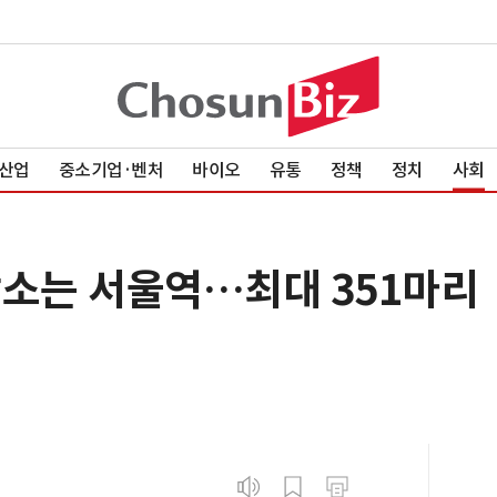
산업
중소기업·벤처
바이오
유통
정책
정치
사회
장소는 서울역…최대 351마리