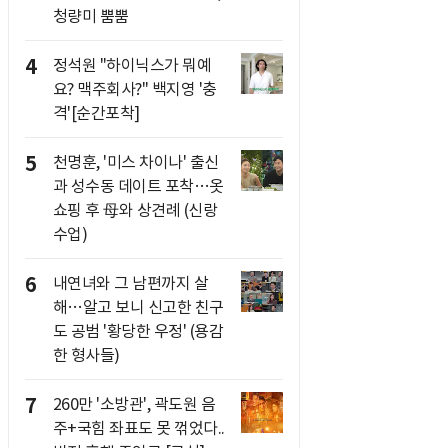
청량미 뿜뿜
4
정석원 "하이닉스가 뭐예
요? 맥주회사?" 백지영 '충
격'[순간포착]
5
천명훈, '미스 차이나' 출신
과 성수동 데이트 포착…옷
쇼핑 후 母와 상견례 (신랑
수업)
6
내연녀와 그 남편까지 살
해…알고 보니 신고한 친구
도 공범 '황당한 우정' (용감
한 형사들)
7
260만 '소방관', 곽도원 음
주+국힘 좌표도 못 꺾었다..