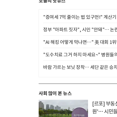
오늘의 핫뉴스
"증여세 7억 줄이는 법 있구먼!" 계산
정부 "아파트 짓자", 시민 "안돼"… 논란
"AI 해킹 어떻게 막냐면…" 美 대회 1
"도수치료 그거 하지 마세요~" 병원들
바람 가르는 보닛 장착… 세단 같은 승
사회 많이 본 뉴스
[르포] 부동
원'… 시민들