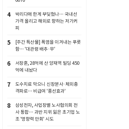
6070
4
박리다매 한계 부딪혔나… 국내선
가격 올리고 해외로 향하는 저가커
피
5
[주간 특산물] 폭염을 이겨내는 푸릇
함… '대관령 배추·무'
6
서장훈, 28억에 산 양재역 빌딩 450
억에 내놨다
7
도수치료 막으니 신장분사·체외충
격파로… 비급여 '풍선효과'
8
삼성전자, 사업장별 노사협의회 전
사 통합… 과반 지위 잃은 초기업 노
조 '영향력 만회' 시도