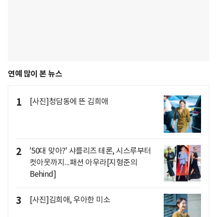
연예 많이 본 뉴스
1
[사진]청담동에 뜬 김희애
2
'50대 맞아?' 샤를리즈 테론, 시스루부터
컷아웃까지...패션 아우라[지형준의
Behind]
3
[사진]김희애, 우아한 미소