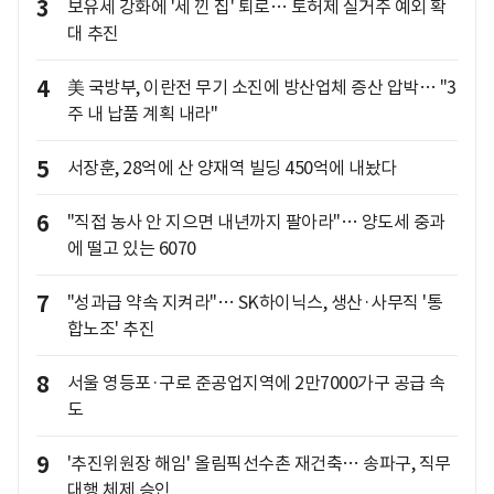
3
보유세 강화에 '세 낀 집' 퇴로… 토허제 실거주 예외 확
대 추진
4
美 국방부, 이란전 무기 소진에 방산업체 증산 압박… "3
주 내 납품 계획 내라"
5
서장훈, 28억에 산 양재역 빌딩 450억에 내놨다
6
"직접 농사 안 지으면 내년까지 팔아라"… 양도세 중과
에 떨고 있는 6070
7
"성과급 약속 지켜라"… SK하이닉스, 생산·사무직 '통
합노조' 추진
8
서울 영등포·구로 준공업지역에 2만7000가구 공급 속
도
9
'추진위원장 해임' 올림픽선수촌 재건축… 송파구, 직무
대행 체제 승인