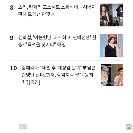
8
츠키, 란제리 고스룩도 소화하네…허벅지
훤히 드러낸 만찢녀
9
김희철, '아는형님' 하차하고 '연애전쟁' 환
승? "욕먹을 짓이다" 해명
10
강애리자 "재혼 후 '췌장암 말기' ♥남편
간병인 됐다..현재, 항암치료 끝" ('동치
미')[종합]