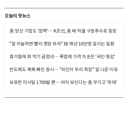
오늘의 핫뉴스
美 방산 기업도 '깜짝'… K조선, 美 배 띄울 구원투수로 등장
"말 어눌하면 빨리 병원 와라" 韓 매년 10만명 걸리는 질환
휴가철에 회 먹기 글렀네… 폭염에 가격 치솟은 '국민 횟감'
반도체도 쭉쭉 빠진 증시… "외인이 우리 희망" 말 나온 이유
보유한 미사일 1700발 뿐… 바닥 보인다는 美 무기고 '위태'