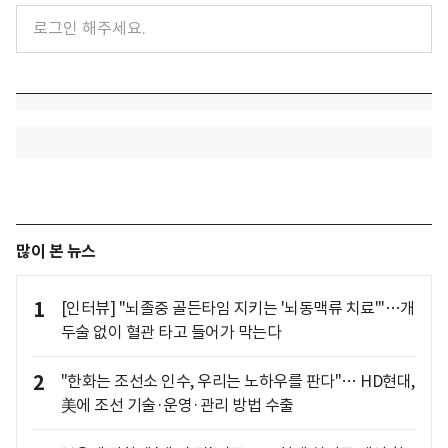
많이 본 뉴스
1
[인터뷰] "뇌졸중 골든타임 지키는 '뇌동맥류 치료'"…개
두술 없이 혈관 타고 들어가 막는다
2
"한화는 조선소 인수, 우리는 노하우를 판다"… HD현대,
美에 조선 기술·운영·관리 방법 수출