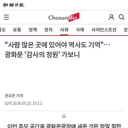
이오
유통
정책
정치
사회
국제
사이언스조선
문
"사람 많은 곳에 있어야 역사도 기억"…
광화문 '감사의 정원' 가보니
권오은 기자
입력
2026.05.22. 15:12
이런 추모 공간을 광화문광장에 세운 것은 정말 잘한