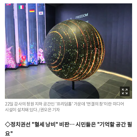
22일 감사의 정원 지하 공간인 '프리덤홀' 가운데 '연결의 창'이란 미디어
시설이 설치돼 있다. /권오은 기자
◇정치권선 "혈세 낭비" 비판… 시민들은 "기억할 공간 필
요"