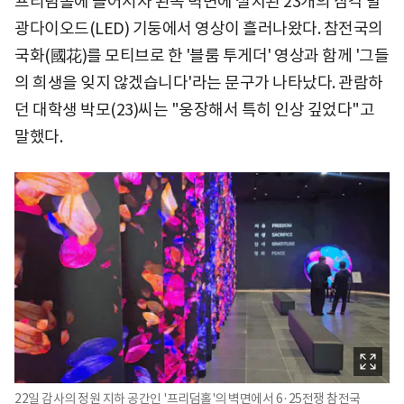
프리덤홀에 들어서자 왼쪽 벽면에 설치된 23개의 삼각 발
광다이오드(LED) 기둥에서 영상이 흘러나왔다. 참전국의
국화(國花)를 모티브로 한 '블룸 투게더' 영상과 함께 '그들
의 희생을 잊지 않겠습니다'라는 문구가 나타났다. 관람하
던 대학생 박모(23)씨는 "웅장해서 특히 인상 깊었다"고
말했다.
22일 감사의 정원 지하 공간인 '프리덤홀'의 벽면에서 6·25전쟁 참전국