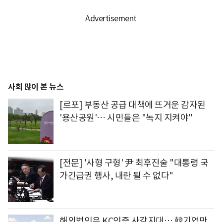
사회 많이 본 뉴스
[르포] 부동산 공급 대책에 뜨거운 감자된
'용산공원'… 시민들은 "녹지 지켜야"
[전문] '사형 구형' 尹 최후진술 "대통령 국
가긴급권 행사, 내란 될 수 없다"
해외법인은 KC인증 사각지대… 韓기업만