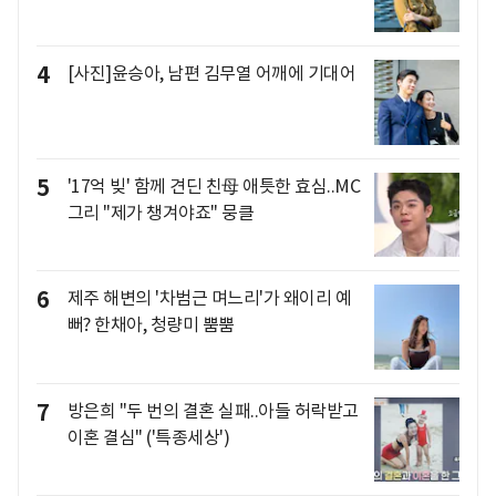
4
[사진]윤승아, 남편 김무열 어깨에 기대어
5
'17억 빚' 함께 견딘 친母 애틋한 효심..MC
그리 "제가 챙겨야죠" 뭉클
6
제주 해변의 '차범근 며느리'가 왜이리 예
뻐? 한채아, 청량미 뿜뿜
7
방은희 "두 번의 결혼 실패..아들 허락받고
이혼 결심" ('특종세상')