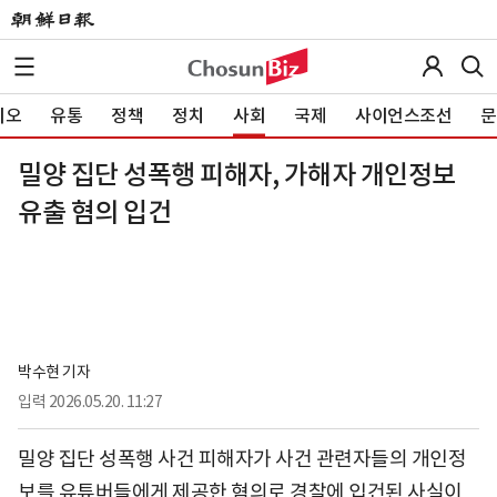
이오
유통
정책
정치
사회
국제
사이언스조선
문
밀양 집단 성폭행 피해자, 가해자 개인정보
유출 혐의 입건
박수현 기자
입력
2026.05.20. 11:27
밀양 집단 성폭행 사건 피해자가 사건 관련자들의 개인정
보를 유튜버들에게 제공한 혐의로 경찰에 입건된 사실이