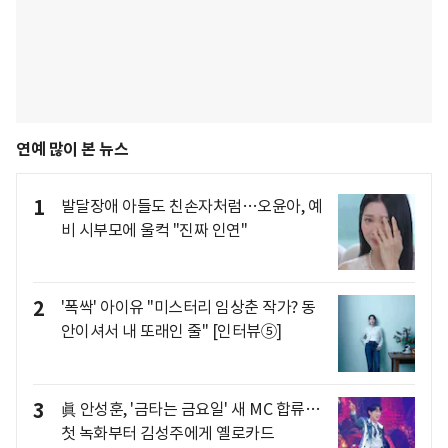
연예 많이 본 뉴스
1
발달장애 아들도 친손자처럼…오윤아, 예
비 시부모에 울컥 "진짜 인연"
2
'폭싹' 아이유 "미스터리 임상춘 작가? 동
안이셔서 내 또래인 줄" [인터뷰⑤]
3
眞 안성훈, '금타는 금요일' 새 MC 합류…
첫 녹화부터 김성주에게 옐로카드