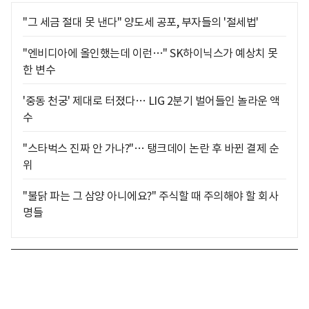
"그 세금 절대 못 낸다" 양도세 공포, 부자들의 '절세법'
"엔비디아에 올인했는데 이런…" SK하이닉스가 예상치 못
한 변수
'중동 천궁' 제대로 터졌다… LIG 2분기 벌어들인 놀라운 액
수
"스타벅스 진짜 안 가나?"… 탱크데이 논란 후 바뀐 결제 순
위
"불닭 파는 그 삼양 아니에요?" 주식할 때 주의해야 할 회사
명들