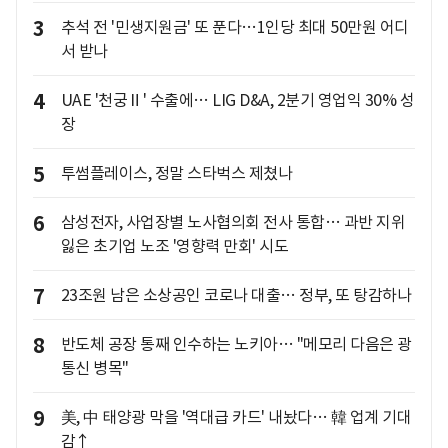
3
추석 전 '민생지원금' 또 푼다…1인당 최대 50만원 어디
서 받나
4
UAE '천궁Ⅱ' 수출에… LIG D&A, 2분기 영업익 30% 성
장
5
투썸플레이스, 정말 스타벅스 제쳤나
6
삼성전자, 사업장별 노사협의회 전사 통합… 과반 지위
잃은 초기업 노조 '영향력 만회' 시도
7
23조원 남은 소상공인 코로나 대출… 정부, 또 탕감하나
8
반도체 공장 통째 인수하는 노키아… "메모리 다음은 광
통신 병목"
9
美, 中 태양광 막을 '역대급 카드' 내놨다… 韓 업계 기대
감↑