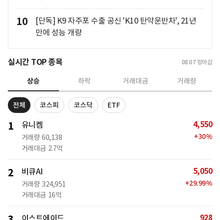
10
[단독] K9 자주포 수출 공신 'K10 탄약운반차', 21년
만에 성능 개량
실시간 TOP 종목
08.07
장마감
상승
하락
거래대금
거래량
전체
코스피
코스닥
ETF
4,550
1
유니켐
+
30
%
거래량
60,138
거래대금
2.7억
5,050
2
비큐AI
+
29.99
%
거래량
324,951
거래대금
16억
928
3
이스트에이드