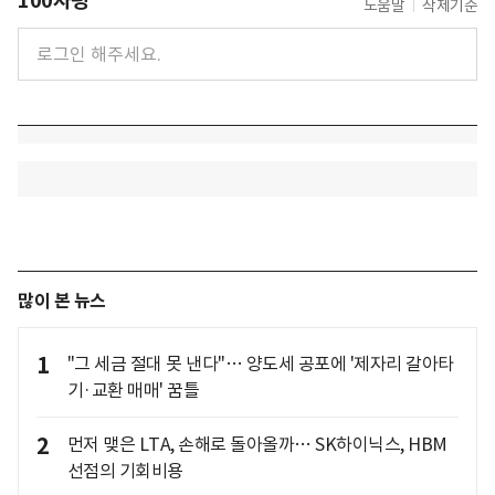
100자평
도움말
삭제기준
많이 본 뉴스
1
"그 세금 절대 못 낸다"… 양도세 공포에 '제자리 갈아타
기·교환 매매' 꿈틀
2
먼저 맺은 LTA, 손해로 돌아올까… SK하이닉스, HBM
선점의 기회비용