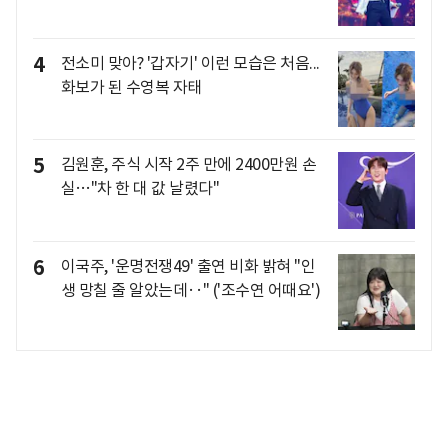
4
전소미 맞아? '갑자기' 이런 모습은 처음...
화보가 된 수영복 자태
5
김원훈, 주식 시작 2주 만에 2400만원 손
실…"차 한 대 값 날렸다"
6
이국주, '운명전쟁49' 출연 비화 밝혀 "인
생 망칠 줄 알았는데‥" ('조수연 어때요')